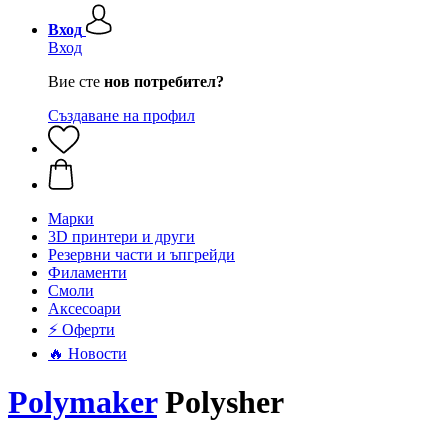
Вход
Вход
Вие сте
нов потребител?
Създаване на профил
Mарки
3D принтери и други
Резервни части и ъпгрейди
Филаменти
Смоли
Аксесоари
⚡ Оферти
🔥 Новости
Polymaker
Polysher