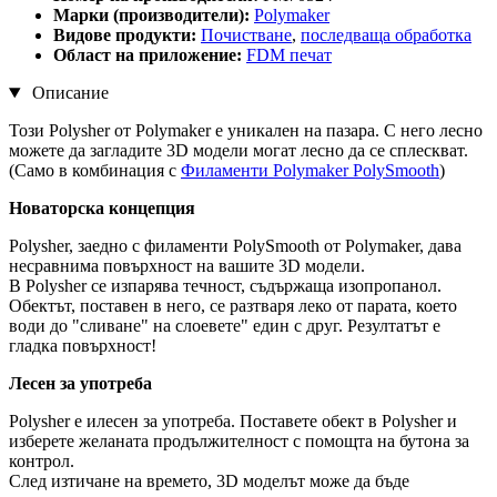
Марки (производители):
Polymaker
Видове продукти:
Почистване
,
последваща обработка
Област на приложение:
FDM печат
Описание
Този Polysher от Polymaker е уникален на пазара. С него лесно
можете да загладите 3D модели могат лесно да се сплескват.
(Само в комбинация с
Филаменти Polymaker PolySmooth
)
Новаторска концепция
Polysher, заедно с филаменти PolySmooth от Polymaker, дава
несравнима повърхност на вашите 3D модели.
В Polysher се изпарява течност, съдържаща изопропанол.
Обектът, поставен в него, се разтваря леко от парата, което
води до "сливане" на слоевете" един с друг. Резултатът е
гладка повърхност!
Лесен за употреба
Polysher е илесен за употреба. Поставете обект в Polysher и
изберете желаната продължителност с помощта на бутона за
контрол.
След изтичане на времето, 3D моделът може да бъде