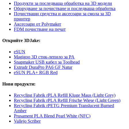
Продукти за последваща обработка на 3D модели
Оборудване за почистване и последваща обработка
Почистващи средства и аксесоари за смола за 3D
принтер
Аксесоари от Polymaker
FDM почистване на печат
Открийте 3DJake:
eSUN
Magigoo 3D стик-лепило за PA
Snapmaker USB кабел за Toolhead
Extrudr DuraPro PA6 GF Natur
eSUN PLA+ RGB Red
Нови продукти:
Recycling Fabrik rPLA Refill Kluge Maus (Light Grey)
Recycling Fabrik rPLA Refill Frische Wiese (Light Green)
Recycling Fabrik rPETG Premium Translucent Burned
Amber
Prusament PLA Blend Pearl White (NFC)
Vallejo Scriber