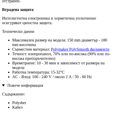
отстранен.
Вградена защита
Интелигентна електроника и херметична уплътнение
осигуряват цялостна защита.
Технически данни
Максимален размер на модела: 150 mm диаметър - 180
mm височина
Съвместим материал:
Polymaker PolySmooth филаменти
Течност: изопропанол, 70% или по-висока (90% или по-
висока препоръчително)
Времетраене: 10 - 30 мин в зависимост от размера на
модела
Работна температура: 15-32°С
AC - Вход: 100 - 240 V / около 2 A / 50 - 60 Hz
Повече информация
Съдържание:
Polysher
Кабел