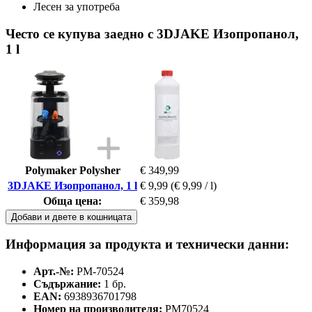
Лесен за употреба
Често се купува заедно с 3DJAKE Изопропанол,
1 l
Polymaker Polysher
€ 349,99
3DJAKE Изопропанол, 1 l
€ 9,99
(€ 9,99 / l)
Обща цена:
€ 359,98
Добави и двете в кошницата
Информация за продукта и технически данни:
Арт.-№:
PM-70524
Съдържание:
1 бр.
EAN:
6938936701798
Номер на производителя:
PM70524