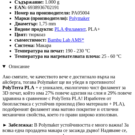
Съдържание:
1.000 g
EAN:
6938936702191
Номер на производителя:
PA05004
Марки (производители):
Polymaker
Диаметър:
1,75 mm
Видове продукти:
PLA Филамент
, PLA+
Цвят:
тюркоаз
съвместимост:
Bambu Lab AMS*
Система:
Макара
Температура на печат:
190 - 230 °C
Температура на нагревателната плоча:
25 - 60 °C
Описание
Ако смятате, че качеството вече е достигнало върха на
айсберга, тогава Polymaker ще ви убеди в противното!
PolyTerra PLA
+ е уникален, екологично чист филамент за
3D печат, който има 27% повече адхезия на слоя и 29% повече
здравина в сравнение с PolyTerra PLA! Изработен от
биопластмаса с устойчив произход (био материали + PLA),
подобреният филамент има матово покритие и отлични
механични свойства, което го прави широко използван.
►
Забележка:
В Polymaker устойчивостта е много важна! За
всяка една продадена макара се засажда дърво! Надяваме се,