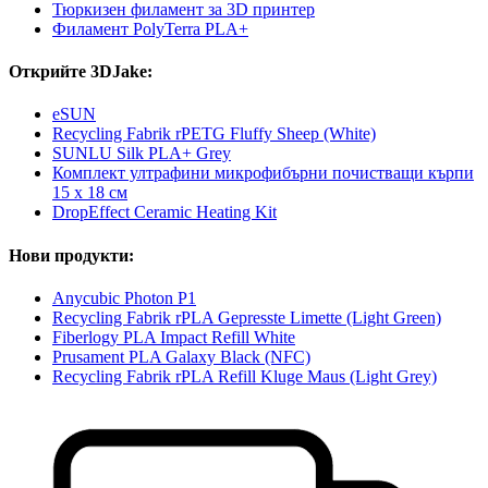
Тюркизен филамент за 3D принтер
Филамент PolyTerra PLA+
Открийте 3DJake:
eSUN
Recycling Fabrik rPETG Fluffy Sheep (White)
SUNLU Silk PLA+ Grey
Комплект ултрафини микрофибърни почистващи кърпи
15 x 18 см
DropEffect Ceramic Heating Kit
Нови продукти:
Anycubic Photon P1
Recycling Fabrik rPLA Gepresste Limette (Light Green)
Fiberlogy PLA Impact Refill White
Prusament PLA Galaxy Black (NFC)
Recycling Fabrik rPLA Refill Kluge Maus (Light Grey)