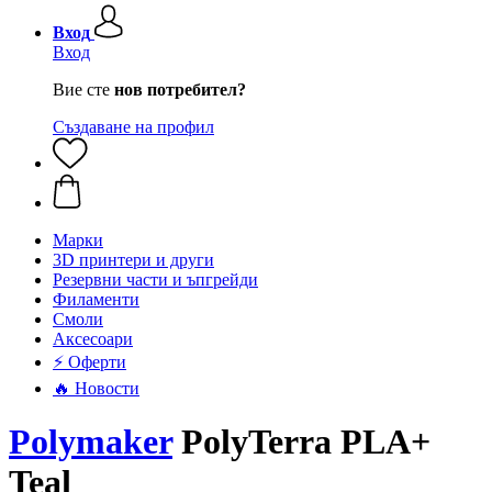
Вход
Вход
Вие сте
нов потребител?
Създаване на профил
Mарки
3D принтери и други
Резервни части и ъпгрейди
Филаменти
Смоли
Аксесоари
⚡ Оферти
🔥 Новости
Polymaker
PolyTerra PLA+
Teal