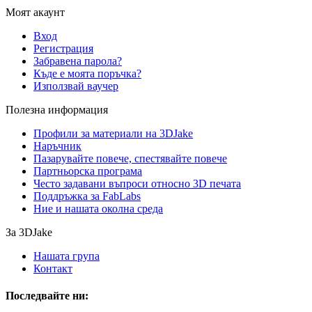
Моят акаунт
Вход
Регистрация
Забравена парола?
Къде е моята поръчка?
Използвай ваучер
Полезна информация
Профили за материали на 3DJake
Наръчник
Пазарувайте повече, спестявайте повече
Партньорска програма
Често задавани въпроси относно 3D печата
Поддръжка за FabLabs
Ние и нашата околна среда
За 3DJake
Нашата група
Контакт
Последвайте ни: