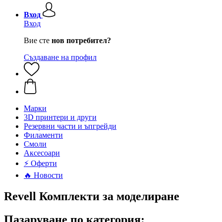
Вход
Вход
Вие сте
нов потребител?
Създаване на профил
Mарки
3D принтери и други
Резервни части и ъпгрейди
Филаменти
Смоли
Аксесоари
⚡ Оферти
🔥 Новости
Revell Комплекти за моделиране
Пазаруване по категория: