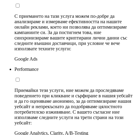
С приемането на тази услуга можем по-добре да
анализираме и измерваме ефективността на нашите
онлайн реклами, което ни позволява да оптимизираме
кампаниите си. За да постигнем това, ние
синхронизираме вашите криптирани лични данни със
следните външни доставчици, при условие че вече
използвате техните услуги:
Google Ads
Performance
Приемайки тези услуги, ние можем да проследяваме
поведението при кликване и сърфиране в нашия уебсайт
и да го оценяваме анонимно, за да оптимизираме нашия
уебсайт и непрекъснато да подобряваме цялостното
потребителско изживяване. С вашето съгласие ние
използваме следните услуги на трети страни на този
уебсайт:
Google Analytics, Clarity, A/B-Testing