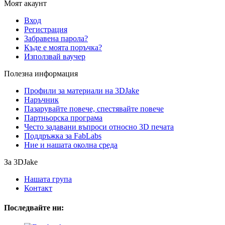
Моят акаунт
Вход
Регистрация
Забравена парола?
Къде е моята поръчка?
Използвай ваучер
Полезна информация
Профили за материали на 3DJake
Наръчник
Пазарувайте повече, спестявайте повече
Партньорска програма
Често задавани въпроси относно 3D печата
Поддръжка за FabLabs
Ние и нашата околна среда
За 3DJake
Нашата група
Контакт
Последвайте ни: