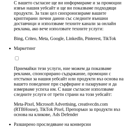
С вашето съгласие ще ви информираме и за промоции
извън нашия уебсайт и ще ви показваме подходящи
продукти. За тази цел синхронизираме вашите
криптирани лични данни със следните външни
доставчици и използваме техните канали за онлайн
реклама, ако вече използвате техните услуги:
Bing, Criteo, Meta, Google, LinkedIn, Pinterest, TikTok
Маркетинг
Приемайки тези услуги, ние можем да показваме
реклами, спонсорирано съдържание, промоции с
отстъпки за нашия уебсайт или продукти въз основа на
вашето поведение при сърфиране и пазаруване и да
измерваме успеха им. С ваше съгласие използваме
следните услуги от трети страни на този уебсайт:
Meta-Pixel, Microsoft Advertising, creativecdn.com
(RTBHouse), TikTok Pixel, Препоръки за продукти въз
основа на кликове, Ads Defender
Разширено проследяване на конверсии