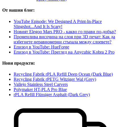
От нашия блог:
YouTube Episode: We Designed A Print-In-Place
Slingshot...And It Is Scary!
Новият Elegoo Mars PRO - какво го прави по-добър?
Променлива височина на слоя при 3D печат: Как да
избегнете неравномерни стъпала между слоевете?
Епизод в YouTube: HueForge
Епизод в YouTube: Преглед на Anycubic Kobra 2 Pro
Нови продукти:
Recycling Fabrik rPLA Refill Deep Ocean (Dark Blue)
Recycling Fabrik rPETG Witziger Wal (Grey)
Vallejo Stainless Steel Carvers
Polymaker HT-PLA Pro Blue
rPLA Refill Flüssiger Asphalt (Dark Grey)