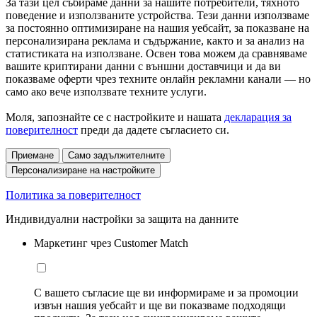
За тази цел събираме данни за нашите потребители, тяхното
поведение и използваните устройства. Тези данни използваме
за постоянно оптимизиране на нашия уебсайт, за показване на
персонализирана реклама и съдържание, както и за анализ на
статистиката на използване. Освен това можем да сравняваме
вашите криптирани данни с външни доставчици и да ви
показваме оферти чрез техните онлайн рекламни канали — но
само ако вече използвате техните услуги.
Моля, запознайте се с настройките и нашата
декларация за
поверителност
преди да дадете съгласието си.
Приемане
Само задължителните
Персонализиране на настройките
Политика за поверителност
Индивидуални настройки за защита на данните
Маркетинг чрез Customer Match
С вашето съгласие ще ви информираме и за промоции
извън нашия уебсайт и ще ви показваме подходящи