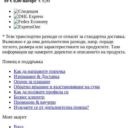
от € 0,00 нагоре
€ 9,90
* Тези транспортни разходи се отнасят за стандартна доставка.
Възможно е да има допълнителни разходи, напр. поради
теглото, размера или характеристиките на продуктите. Тази
информация ще намерите директно в описанието на продукта.
Помощ и поддръжка
Как да направите поръчка
Изпращане & Доставка
Опции за плащане
Обратно връщане и възстановяване на сума
Как да ползвате профила си
Бизнес клиенти
Промоции & ваучери
Нуждаете се от допълнителна помощ?
Моят акаунт
Вход