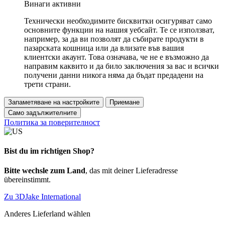
Винаги активни
Технически необходимите бисквитки осигуряват само
основните функции на нашия уебсайт. Те се използват,
например, за да ви позволят да събирате продукти в
пазарската кошница или да влизате във вашия
клиентски акаунт. Това означава, че не е възможно да
направим каквито и да било заключения за вас и всички
получени данни никога няма да бъдат предадени на
трети страни.
Запаметяване на настройките
Приемане
Само задължителните
Политика за поверителност
Bist du im richtigen Shop?
Bitte wechsle zum Land
, das mit deiner Lieferadresse
übereinstimmt.
Zu 3DJake International
Anderes Lieferland wählen