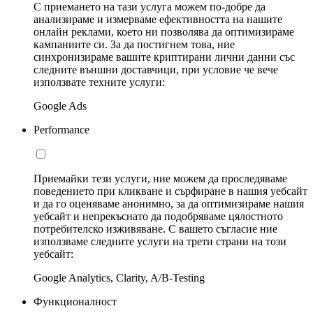
С приемането на тази услуга можем по-добре да
анализираме и измерваме ефективността на нашите
онлайн реклами, което ни позволява да оптимизираме
кампаниите си. За да постигнем това, ние
синхронизираме вашите криптирани лични данни със
следните външни доставчици, при условие че вече
използвате техните услуги:
Google Ads
Performance
Приемайки тези услуги, ние можем да проследяваме
поведението при кликване и сърфиране в нашия уебсайт
и да го оценяваме анонимно, за да оптимизираме нашия
уебсайт и непрекъснато да подобряваме цялостното
потребителско изживяване. С вашето съгласие ние
използваме следните услуги на трети страни на този
уебсайт:
Google Analytics, Clarity, A/B-Testing
Функционалност