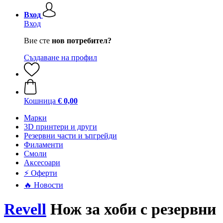
Вход
Вход
Вие сте
нов потребител?
Създаване на профил
Кошница
€ 0,00
Mарки
3D принтери и други
Резервни части и ъпгрейди
Филаменти
Смоли
Аксесоари
⚡ Оферти
🔥 Новости
Revell
Нож за хоби с резервни