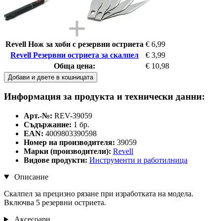
Revell Нож за хоби с резервни остриета
€ 6,99
Revell Резервни остриета за скалпел
€ 3,99
Обща цена:
€ 10,98
Добави и двете в кошницата
Информация за продукта и технически данни:
Арт.-№:
REV-39059
Съдържание:
1 бр.
EAN:
4009803390598
Номер на производителя:
39059
Марки (производители):
Revell
Видове продукти:
Инструменти и работилница
Описание
Скалпел за прецизно рязане при изработката на модела.
Включва 5 резервни остриета.
Аксесоари