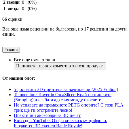
2 звезди
0
(0%)
1 звезда
0
(0%)
66
оценки
Все още няма рецензии на български, но 17 рецензии на други
езици.
Покажи
Все още няма отзиви.
Напишете първия коментар за този продукт.
От нашия блог:
5 достъпни 3D принтера за начинаещи (2025 Edition)
Temperature Tower in OrcaSlicer: Край на нишките
(Stringing) и слабата адхезия между слоевете
Не успявате да премахнете PETG опорите? С този PLA
трик ще ги отстраните лесно!
Практични аксесоари за 3D печат
Епизод в YouTube: От физическо към цифрово:
Бюджетен 3D скенер Battle Royale!