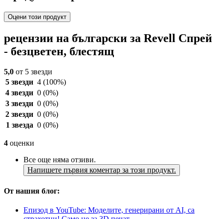
Оцени този продукт
рецензии на български за Revell Спрей
- безцветен, блестящ
5,0
от 5 звезди
5 звезди
4
(100%)
4 звезди
0
(0%)
3 звезди
0
(0%)
2 звезди
0
(0%)
1 звезда
0
(0%)
4
оценки
Все още няма отзиви.
Напишете първия коментар за този продукт.
От нашия блог:
Епизод в YouTube: Моделите, генерирани от AI, са
страхотни! Само не за 3D печат...