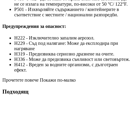
не се излага на температури, по-високи от 50 °C/ 122°F.
P501 - Изхвърляйте съдържанието / контейнерите в
съответствие с местните / национални разпоредби.
Предупреждения за опасност:
H222 - Изключително запалим аерозол.
H229 - Съд под налягане: Може да експлодира при
нагряване
H319 - Предизвиква сериозно дразнене на очите.
H336 - Може да предизвика сънливост или световъртеж.
H412 - Вреден за водните организми, с дълготраен
ефект.
Прочетете повече
Покажи по-малко
Подходящ