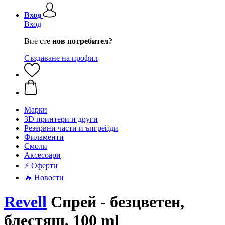
Вход
Вход
Вие сте
нов потребител?
Създаване на профил
Mарки
3D принтери и други
Резервни части и ъпгрейди
Филаменти
Смоли
Аксесоари
⚡ Оферти
🔥 Новости
Revell
Спрей - безцветен,
блестящ, 100 ml