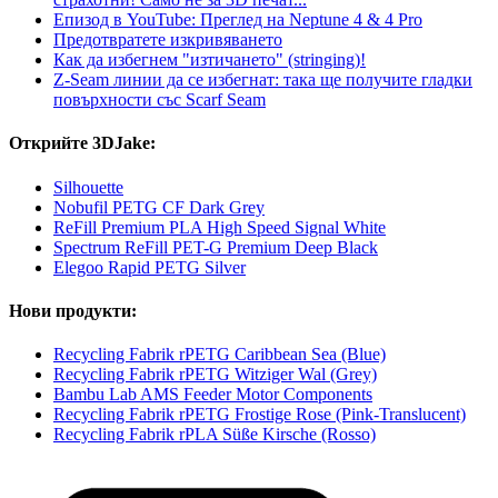
Епизод в YouTube: Преглед на Neptune 4 & 4 Pro
Предотвратете изкривяването
Как да избегнем "изтичането" (stringing)!
Z-Seam линии да се избегнат: така ще получите гладки
повърхности със Scarf Seam
Открийте 3DJake:
Silhouette
Nobufil PETG CF Dark Grey
ReFill Premium PLA High Speed ​​Signal White
Spectrum ReFill PET-G Premium Deep Black
Elegoo Rapid PETG Silver
Нови продукти:
Recycling Fabrik rPETG Caribbean Sea (Blue)
Recycling Fabrik rPETG Witziger Wal (Grey)
Bambu Lab AMS Feeder Motor Components
Recycling Fabrik rPETG Frostige Rose (Pink-Translucent)
Recycling Fabrik rPLA Süße Kirsche (Rosso)