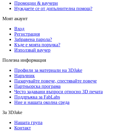
Промоции & ваучери
Нуждаете се от допълнителна помощ?
Моят акаунт
Вход
Регистрация
Забравена парола?
Къде е моята поръчка?
Използвай ваучер
Полезна информация
Профили за материали на 3DJake
Наръчник
Пазарувайте повече, спестявайте повече
Партньорска програма
Често задавани въпроси относно 3D печата
Поддръжка за FabLabs
Ние и нашата околна среда
За 3DJake
Нашата група
Контакт