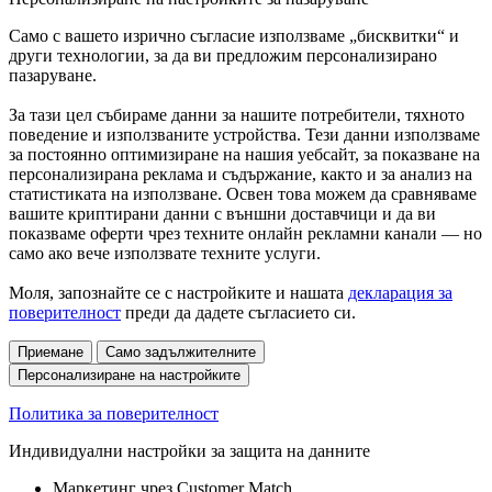
Само с вашето изрично съгласие използваме „бисквитки“ и
други технологии, за да ви предложим персонализирано
пазаруване.
За тази цел събираме данни за нашите потребители, тяхното
поведение и използваните устройства. Тези данни използваме
за постоянно оптимизиране на нашия уебсайт, за показване на
персонализирана реклама и съдържание, както и за анализ на
статистиката на използване. Освен това можем да сравняваме
вашите криптирани данни с външни доставчици и да ви
показваме оферти чрез техните онлайн рекламни канали — но
само ако вече използвате техните услуги.
Моля, запознайте се с настройките и нашата
декларация за
поверителност
преди да дадете съгласието си.
Приемане
Само задължителните
Персонализиране на настройките
Политика за поверителност
Индивидуални настройки за защита на данните
Маркетинг чрез Customer Match