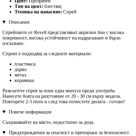
Цвят:
Прозрачен
Тип на цвят:
блестящ
Техника на нанасяне:
Спрей
Описание
Спрейовете от Revell представляват акрилни бои с висока
покривност, висока устойчивост на надраскване и бързо
изсъхване.
Спреят е подходящ за следните материали:
пластмаса
дърво
метал
керамика
Разклатете спрея за поне една минута преди употреба.
Нанесете боята на разстояние от 20 - 30 см върху модела.
Повторете 2-3 пъти и след това почистете дюзата - готово!
Повече информация
Съхранявайте на място, недостъпно за деца.
Предупреждения за опасност и препоръки за безопасност