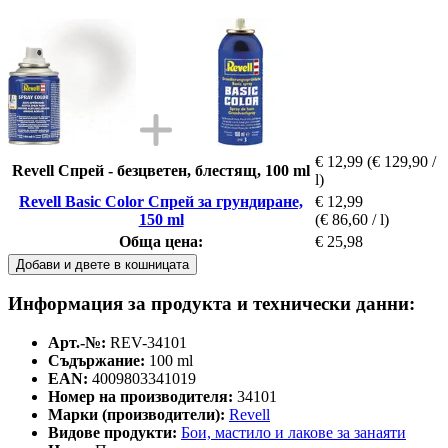
€ 12,99
(€ 129,90 /
Revell Спрей - безцветен, блестящ, 100 ml
l)
Revell Basic Color Спрей за грундиране,
€ 12,99
150 ml
(€ 86,60 / l)
Обща цена:
€ 25,98
Добави и двете в кошницата
Информация за продукта и технически данни:
Арт.-№:
REV-34101
Съдържание:
100 ml
EAN:
4009803341019
Номер на производителя:
34101
Марки (производители):
Revell
Видове продукти:
Бои, мастилo и лакове за занаяти