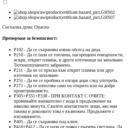
Сигнална дума: Опасно
Препоръки за безопасност:
P102 - Да се съхранява извън обсега на деца.
P210 - Да се пази от топлина, нагорещени повърхности,
искри, открит пламък, и други източници на запалване.
Тютюнопушенето забранено.
P211 - Да не се пръска към открит пламък или друг
източник на запалване.
P251 - Да не се пробива и изгаря дори след употреба.
P271 - Да се използва само на открито или на добре
проветривомясто.
P305+P351+P338 - ПРИ КОНТАКТ С ОЧИТЕ:
промивайте внимателно с вода в продължение на
няколко минути. Свалете контактните лещи, ако има
такива и доколкото това е възможно. Продължете с
изплакването.
P405 - Да се съхранява под ключ.
P410+P412 - Да се пази от пряка слънчева светлина. Да