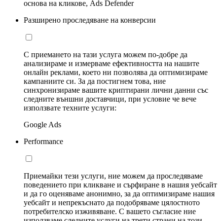
основа на кликове, Ads Defender
Разширено проследяване на конверсии
С приемането на тази услуга можем по-добре да
анализираме и измерваме ефективността на нашите
онлайн реклами, което ни позволява да оптимизираме
кампаниите си. За да постигнем това, ние
синхронизираме вашите криптирани лични данни със
следните външни доставчици, при условие че вече
използвате техните услуги:
Google Ads
Performance
Приемайки тези услуги, ние можем да проследяваме
поведението при кликване и сърфиране в нашия уебсайт
и да го оценяваме анонимно, за да оптимизираме нашия
уебсайт и непрекъснато да подобряваме цялостното
потребителско изживяване. С вашето съгласие ние
използваме следните услуги на трети страни на този