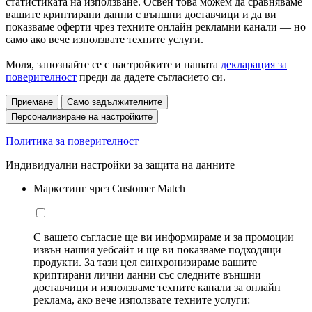
статистиката на използване. Освен това можем да сравняваме
вашите криптирани данни с външни доставчици и да ви
показваме оферти чрез техните онлайн рекламни канали — но
само ако вече използвате техните услуги.
Моля, запознайте се с настройките и нашата
декларация за
поверителност
преди да дадете съгласието си.
Приемане
Само задължителните
Персонализиране на настройките
Политика за поверителност
Индивидуални настройки за защита на данните
Маркетинг чрез Customer Match
С вашето съгласие ще ви информираме и за промоции
извън нашия уебсайт и ще ви показваме подходящи
продукти. За тази цел синхронизираме вашите
криптирани лични данни със следните външни
доставчици и използваме техните канали за онлайн
реклама, ако вече използвате техните услуги: