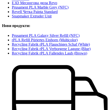
E3D Месингова дюза Revo
Prusament PLA Marble Grey (NFC)
Revell Четка Painta Standard
Snapmaker Extruder Unit
Нови продукти:
Prusament PLA Galaxy Silver Refill (NFC)
rPLA Refill Püriertes Einhorn (Multicolor)
Recycling Fabrik rPLA Flauschiges Schaf (White)
Recycling Fabrik rPLA Verborgene Lagune (Blue)
Recycling Fabrik rPLA Fallendes Laub (Brown)