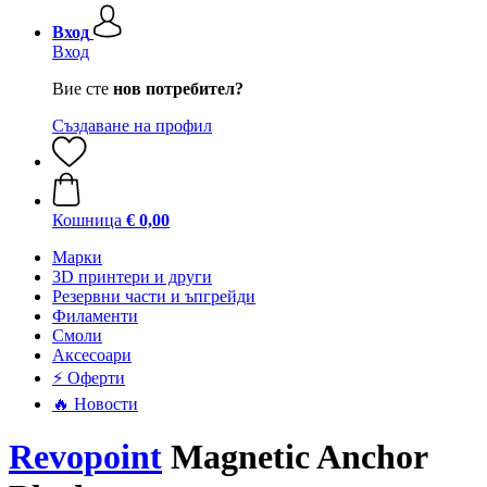
Вход
Вход
Вие сте
нов потребител?
Създаване на профил
Кошница
€ 0,00
Mарки
3D принтери и други
Резервни части и ъпгрейди
Филаменти
Смоли
Аксесоари
⚡ Оферти
🔥 Новости
Revopoint
Magnetic Anchor