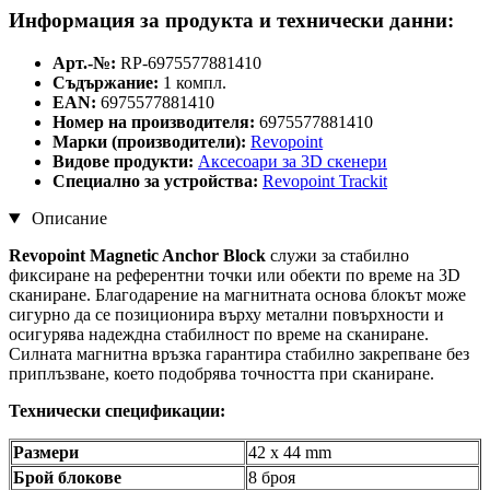
Информация за продукта и технически данни:
Арт.-№:
RP-6975577881410
Съдържание:
1 компл.
EAN:
6975577881410
Номер на производителя:
6975577881410
Марки (производители):
Revopoint
Видове продукти:
Аксесоари за 3D скенери
Специално за устройства:
Revopoint Trackit
Описание
Revopoint Magnetic Anchor Block
служи за стабилно
фиксиране на референтни точки или обекти по време на 3D
сканиране. Благодарение на магнитната основа блокът може
сигурно да се позиционира върху метални повърхности и
осигурява надеждна стабилност по време на сканиране.
Силната магнитна връзка гарантира стабилно закрепване без
приплъзване, което подобрява точността при сканиране.
Технически спецификации:
Размери
42 x 44 mm
Брой блокове
8 броя