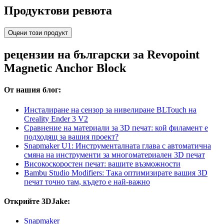
Продуктови ревюта
Оцени този продукт
рецензии на български за Revopoint
Magnetic Anchor Block
От нашия блог:
Инсталиране на сензор за нивелиране BLTouch на
Creality Ender 3 V2
Сравнение на материали за 3D печат: кой филамент е
подходящ за вашия проект?
Snapmaker U1: Инструменталната глава с автоматична
смяна на инструменти за многоматериален 3D печат
Високоскоростен печат: вашите възможности
Bambu Studio Modifiers: Така оптимизирате вашия 3D
печат точно там, където е най-важно
Открийте 3DJake:
Snapmaker