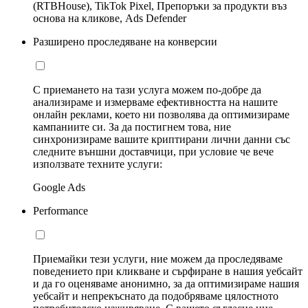
(RTBHouse), TikTok Pixel, Препоръки за продукти въз
основа на кликове, Ads Defender
Разширено проследяване на конверсии
С приемането на тази услуга можем по-добре да
анализираме и измерваме ефективността на нашите
онлайн реклами, което ни позволява да оптимизираме
кампаниите си. За да постигнем това, ние
синхронизираме вашите криптирани лични данни със
следните външни доставчици, при условие че вече
използвате техните услуги:
Google Ads
Performance
Приемайки тези услуги, ние можем да проследяваме
поведението при кликване и сърфиране в нашия уебсайт
и да го оценяваме анонимно, за да оптимизираме нашия
уебсайт и непрекъснато да подобряваме цялостното