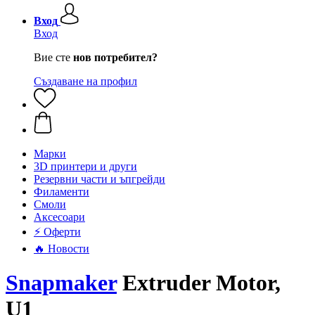
Вход
Вход
Вие сте
нов потребител?
Създаване на профил
Mарки
3D принтери и други
Резервни части и ъпгрейди
Филаменти
Смоли
Аксесоари
⚡ Оферти
🔥 Новости
Snapmaker
Extruder Motor,
U1