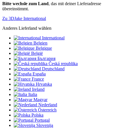
Bitte wechsle zum Land
, das mit deiner Lieferadresse
übereinstimmt.
Zu 3DJake International
Anderes Lieferland wählen
International
Belgien
Belgique
België
България
Česká republika
Deutschland
España
France
Hrvatska
Ireland
Italia
Magyar
Nederland
Österreich
Polska
Portugal
Slovenija