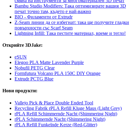
смяна на инструменти за многоматериален 3D печат
Bambu Studio Modifiers: Така оптимизирате вашия 3D
печат точно там, където е най-важно
BIO - Филаменти от Extrudr
Z-Seam линии да се избегнат: така ще получите гладки
повърхности със Scarf Seam
Lightning Infill: Така пестите материал, време и тегло!
Открийте 3DJake:
eSUN
Elegoo PLA Matte Lavender Purple
Nobufil PETG Clear
Formfutura Volcano PLA 150C DIY Orange
Extrudr PCTG Blue
Нови продукти:
Vallejo Pick & Place Double Ended Tool
Recycling Fabrik rPLA Refill Kluge Maus (Light Grey)
rPLA Refill Schimmernde Nacht (Shimmering Night)
rPLA Schimmernde Nacht (Shimmering Night)
rPLA Refill Funkelnde Kerze (Red-Glitter)