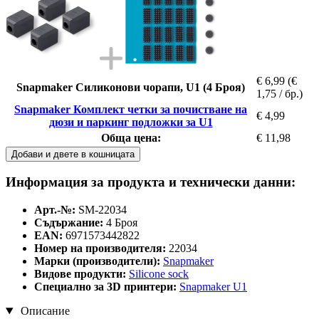
€ 6,99
(€
Snapmaker Силиконови чорапи, U1 (4 Броя)
1,75 / бр.)
Snapmaker Комплект четки за почистване на
€ 4,99
дюзи и паркинг подложки за U1
Обща цена:
€ 11,98
Добави и двете в кошницата
Информация за продукта и технически данни:
Арт.-№:
SM-22034
Съдържание:
4 Броя
EAN:
6971573442822
Номер на производителя:
22034
Марки (производители):
Snapmaker
Видове продукти:
Silicone sock
Специално за 3D принтери:
Snapmaker U1
Описание