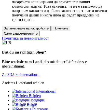
пазарската кошница или да влизате във вашия
клиентски акаунт. Това означава, че не е възможно да
направим каквито и да било заключения за вас и всички
получени данни никога няма да бъдат предадени на
трети страни.
Запаметяване на настройките
Приемане
Само задължителните
Политика за поверителност
Bist du im richtigen Shop?
Bitte wechsle zum Land
, das mit deiner Lieferadresse
übereinstimmt.
Zu 3DJake International
Anderes Lieferland wählen
International
Belgien
Belgique
België
България