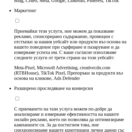
Bing, Criteo, Meta, Google, LinkedIn, Pinterest, TikTok
Маркетинг
Приемайки тези услуги, ние можем да показваме
реклами, спонсорирано съдържание, промоции с
отстъпки за нашия уебсайт или продукти въз основа на
вашето поведение при сърфиране и пазаруване и да
измерваме успеха им. С ваше съгласие използваме
следните услуги от трети страни на този уебсайт:
Meta-Pixel, Microsoft Advertising, creativecdn.com
(RTBHouse), TikTok Pixel, Препоръки за продукти въз
основа на кликове, Ads Defender
Разширено проследяване на конверсии
С приемането на тази услуга можем по-добре да
анализираме и измерваме ефективността на нашите
онлайн реклами, което ни позволява да оптимизираме
кампаниите си. За да постигнем това, ние
синхронизираме вашите криптирани лични данни със