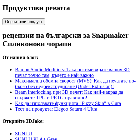
Продуктови ревюта
Оцени този продукт
рецензии на български за Snapmaker
Силиконови чорапи
От нашия блог:
Bambu Studio Modifiers: Така оптимизирате вашия 3D
печат точно там, където е най-важно
Максимална обемна скорост (MVS): Как да печатате по-
бързо без недоекструдиране (Under-Extrusion)!
Beam Interlocking при 3D печат: Как най-накрая да
свържете TPU и PETG правилно!
Как да използвате функцията "Fuzzy Skin" в Cura
Тест на продукта: Elegoo Saturn 4 Ultra
Открийте 3DJake:
SUNLU
SUNLU PLA+ Grey