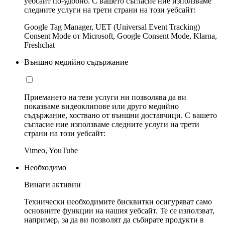
уебсайт по-удобно. С вашето съгласие ние използваме
следните услуги на трети страни на този уебсайт:
Google Tag Manager, UET (Universal Event Tracking)
Consent Mode от Microsoft, Google Consent Mode, Klarna,
Freshchat
Външно медийно съдържание
Приемането на тези услуги ни позволява да ви
показваме видеоклипове или друго медийно
съдържание, хоствано от външни доставчици. С вашето
съгласие ние използваме следните услуги на трети
страни на този уебсайт:
Vimeo, YouTube
Необходимо
Винаги активни
Технически необходимите бисквитки осигуряват само
основните функции на нашия уебсайт. Те се използват,
например, за да ви позволят да събирате продукти в