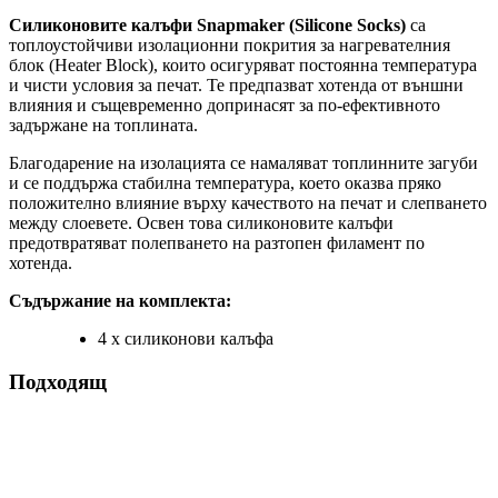
Силиконовите калъфи Snapmaker (Silicone Socks)
са
топлоустойчиви изолационни покрития за нагревателния
блок (Heater Block), които осигуряват постоянна температура
и чисти условия за печат. Те предпазват хотенда от външни
влияния и същевременно допринасят за по-ефективното
задържане на топлината.
Благодарение на изолацията се намаляват топлинните загуби
и се поддържа стабилна температура, което оказва пряко
положително влияние върху качеството на печат и слепването
между слоевете. Освен това силиконовите калъфи
предотвратяват полепването на разтопен филамент по
хотенда.
Съдържание на комплекта:
4 x силиконови калъфа
Подходящ