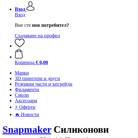
Вход
Вход
Вие сте
нов потребител?
Създаване на профил
Кошница
€ 0,00
Mарки
3D принтери и други
Резервни части и ъпгрейди
Филаменти
Смоли
Аксесоари
⚡ Оферти
🔥 Новости
Snapmaker
Силиконови