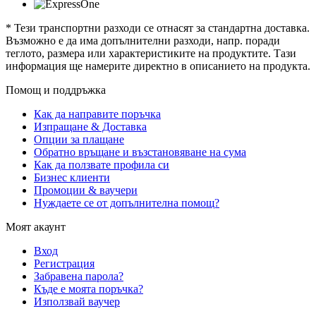
* Тези транспортни разходи се отнасят за стандартна доставка.
Възможно е да има допълнителни разходи, напр. поради
теглото, размера или характеристиките на продуктите. Тази
информация ще намерите директно в описанието на продукта.
Помощ и поддръжка
Как да направите поръчка
Изпращане & Доставка
Опции за плащане
Обратно връщане и възстановяване на сума
Как да ползвате профила си
Бизнес клиенти
Промоции & ваучери
Нуждаете се от допълнителна помощ?
Моят акаунт
Вход
Регистрация
Забравена парола?
Къде е моята поръчка?
Използвай ваучер