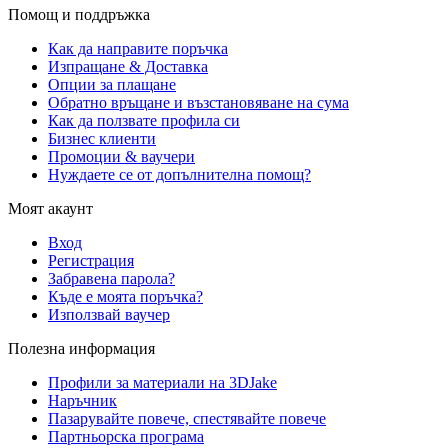
Помощ и поддръжка
Как да направите поръчка
Изпращане & Доставка
Опции за плащане
Обратно връщане и възстановяване на сума
Как да ползвате профила си
Бизнес клиенти
Промоции & ваучери
Нуждаете се от допълнителна помощ?
Моят акаунт
Вход
Регистрация
Забравена парола?
Къде е моята поръчка?
Използвай ваучер
Полезна информация
Профили за материали на 3DJake
Наръчник
Пазарувайте повече, спестявайте повече
Партньорска програма