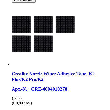
В кошницата
Creality
Nozzle Wiper Adhesive Tape, K2
Plus/K2 Pro/K2
Арт.-№: CRE-4004010278
€ 3,99
(€ 0,80 / бр.)