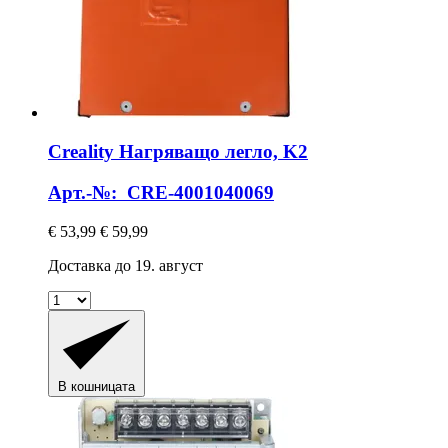
Creality
Нагряващо легло, K2
Арт.-№: CRE-4001040069
€ 53,99
€ 59,99
Доставка до 19. август
В кошницата