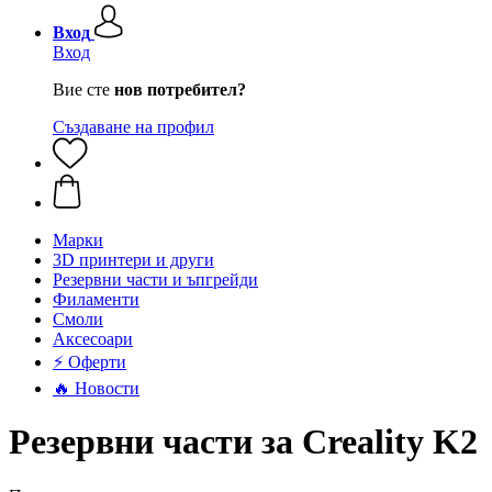
Вход
Вход
Вие сте
нов потребител?
Създаване на профил
Mарки
3D принтери и други
Резервни части и ъпгрейди
Филаменти
Смоли
Аксесоари
⚡ Оферти
🔥 Новости
Резервни части за Creality K2