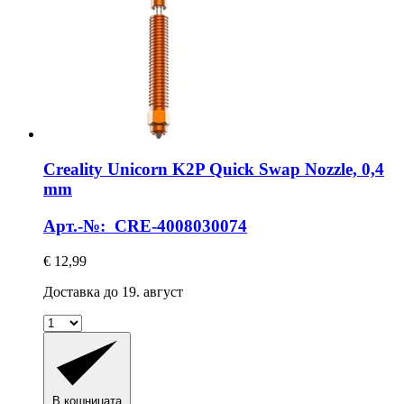
Creality
Unicorn K2P Quick Swap Nozzle, 0,4
mm
Арт.-№: CRE-4008030074
€ 12,99
Доставка до 19. август
В кошницата