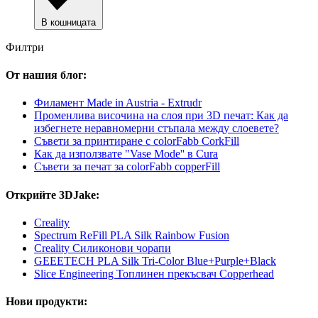
В кошницата
Филтри
От нашия блог:
Филамент Made in Austria - Extrudr
Променлива височина на слоя при 3D печат: Как да
избегнете неравномерни стъпала между слоевете?
Съвети за принтиране с colorFabb CorkFill
Как да използвате "Vase Mode'' в Cura
Съвети за печат за colorFabb copperFill
Открийте 3DJake:
Creality
Spectrum ReFill PLA Silk Rainbow Fusion
Creality Силиконови чорапи
GEEETECH PLA Silk Tri-Color Blue+Purple+Black
Slice Engineering Топлинен прекъсвач Copperhead
Нови продукти: