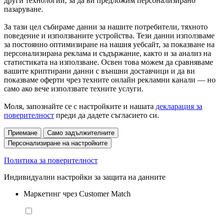
други технологии, за да ви предложим персонализирано
пазаруване.
За тази цел събираме данни за нашите потребители, тяхното
поведение и използваните устройства. Тези данни използваме
за постоянно оптимизиране на нашия уебсайт, за показване на
персонализирана реклама и съдържание, както и за анализ на
статистиката на използване. Освен това можем да сравняваме
вашите криптирани данни с външни доставчици и да ви
показваме оферти чрез техните онлайн рекламни канали — но
само ако вече използвате техните услуги.
Моля, запознайте се с настройките и нашата
декларация за
поверителност
преди да дадете съгласието си.
Приемане
Само задължителните
Персонализиране на настройките
Политика за поверителност
Индивидуални настройки за защита на данните
Маркетинг чрез Customer Match