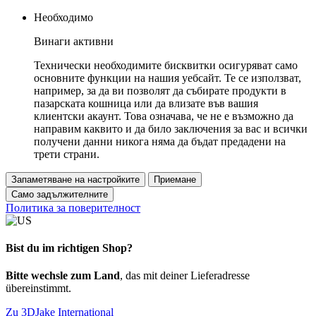
Необходимо
Винаги активни
Технически необходимите бисквитки осигуряват само
основните функции на нашия уебсайт. Те се използват,
например, за да ви позволят да събирате продукти в
пазарската кошница или да влизате във вашия
клиентски акаунт. Това означава, че не е възможно да
направим каквито и да било заключения за вас и всички
получени данни никога няма да бъдат предадени на
трети страни.
Запаметяване на настройките
Приемане
Само задължителните
Политика за поверителност
Bist du im richtigen Shop?
Bitte wechsle zum Land
, das mit deiner Lieferadresse
übereinstimmt.
Zu 3DJake International