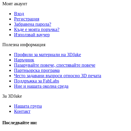
Моят акаунт
Вход
Регистрация
Забравена парола?
Къде е моята поръчка?
Използвай ваучер
Полезна информация
Профили за материали на 3DJake
Наръчник
Пазарувайте повече, спестявайте повече
Партньорска програма
Често задавани въпроси относно 3D печата
Поддръжка за FabLabs
Ние и нашата околна среда
За 3DJake
Нашата група
Контакт
Последвайте ни: