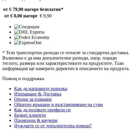
от € 79,90 нагоре
безплатно*
от € 0,00 нагоре
€ 9,90
* Тези транспортни разходи се отнасят за стандартна доставка.
Възможно е да има допълнителни разходи, напр. поради
теглото, размера или характеристиките на продуктите. Тази
информация ще намерите директно в описанието на продукта.
Помощ и поддръжка
Как да направите поръчка
Изпращане & Доставка
Опции за плащане
Обратно връщане и възстановяване на сума
Как да ползвате профила си
Бизнес клиенти
Промоции & ваучери
Нуждаете се от допълнителна помощ?