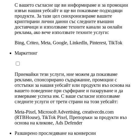
С вашето съгласие ще ви информираме и за промоции
извън нашия уебсайт и ще ви показваме подходящи
продукти. За тази цел синхронизираме вашите
криптирани лични данни със следните външни
доставчици и използваме техните канали за онлайн
реклама, ако вече използвате техните услуги:
Bing, Criteo, Meta, Google, LinkedIn, Pinterest, TikTok
Маркетинг
Приемайки тези услуги, ние можем да показваме
реклами, спонсорирано съдържание, промоции с
отстъпки за нашия уебсайт или продукти въз основа на
вашето поведение при сърфиране и пазаруване и да
измерваме успеха им. С ваше съгласие използваме
следните услуги от трети страни на този уебсайт:
Meta-Pixel, Microsoft Advertising, creativecdn.com
(RTBHouse), TikTok Pixel, Препоръки за продукти въз
основа на кликове, Ads Defender
Разширено проследяване на конверсии