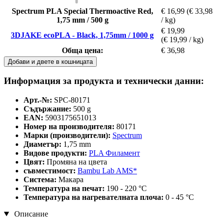
Spectrum PLA Special Thermoactive Red,
€ 16,99
(€ 33,98
1,75 mm / 500 g
/ kg)
€ 19,99
3DJAKE ecoPLA - Black, 1,75mm / 1000 g
(€ 19,99 / kg)
Обща цена:
€ 36,98
Добави и двете в кошницата
Информация за продукта и технически данни:
Арт.-№:
SPC-80171
Съдържание:
500 g
EAN:
5903175651013
Номер на производителя:
80171
Марки (производители):
Spectrum
Диаметър:
1,75 mm
Видове продукти:
PLA Филамент
Цвят:
Промяна на цвета
съвместимост:
Bambu Lab AMS*
Система:
Макара
Температура на печат:
190 - 220 °C
Температура на нагревателната плоча:
0 - 45 °C
Описание