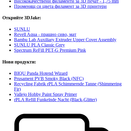
Висококачествени филаменти за 3D печат - 1,75 mm
Променящ си цвета филамент за 3D принтери
Открийте 3DJake:
SUNLU
Revell Aqua - прашно сиво, мат
Bambu Lab Auxiliary Extruder Upper Cover Assembly
SUNLU PLA Classic Grey
Spectrum ReFill PET-G Premium Pink
Нови продукти:
BIQU Panda Hotend Wizard
Prusament PVB Smoky Black (NFC)
Recycling Fabrik rPLA Schimmernde Tanne (Shimmering
Fir)
Vallejo Hobby Paint Spray Primer
rPLA Refill Funkelnde Nacht (Black-Glitter)