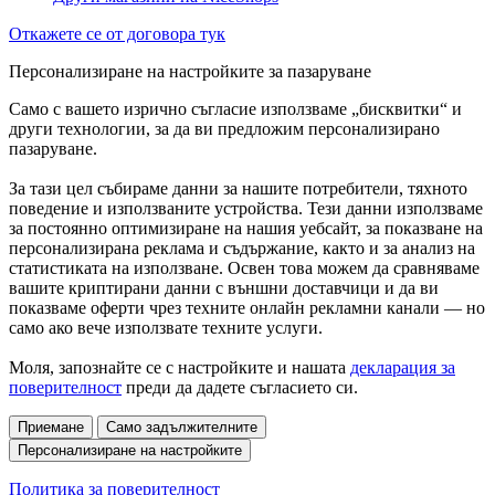
Откажете се от договора тук
Персонализиране на настройките за пазаруване
Само с вашето изрично съгласие използваме „бисквитки“ и
други технологии, за да ви предложим персонализирано
пазаруване.
За тази цел събираме данни за нашите потребители, тяхното
поведение и използваните устройства. Тези данни използваме
за постоянно оптимизиране на нашия уебсайт, за показване на
персонализирана реклама и съдържание, както и за анализ на
статистиката на използване. Освен това можем да сравняваме
вашите криптирани данни с външни доставчици и да ви
показваме оферти чрез техните онлайн рекламни канали — но
само ако вече използвате техните услуги.
Моля, запознайте се с настройките и нашата
декларация за
поверителност
преди да дадете съгласието си.
Приемане
Само задължителните
Персонализиране на настройките
Политика за поверителност