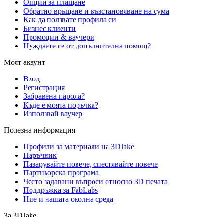
Опции за плащане
Обратно връщане и възстановяване на сума
Как да ползвате профила си
Бизнес клиенти
Промоции & ваучери
Нуждаете се от допълнителна помощ?
Моят акаунт
Вход
Регистрация
Забравена парола?
Къде е моята поръчка?
Използвай ваучер
Полезна информация
Профили за материали на 3DJake
Наръчник
Пазарувайте повече, спестявайте повече
Партньорска програма
Често задавани въпроси относно 3D печата
Поддръжка за FabLabs
Ние и нашата околна среда
За 3DJake