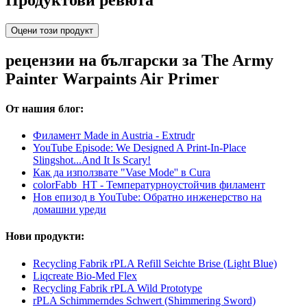
Оцени този продукт
рецензии на български за The Army
Painter Warpaints Air Primer
От нашия блог:
Филамент Made in Austria - Extrudr
YouTube Episode: We Designed A Print-In-Place
Slingshot...And It Is Scary!
Как да използвате "Vase Mode'' в Cura
colorFabb_HT - Температурнoустойчив филамент
Нов епизод в YouTube: Обратно инженерство на
домашни уреди
Нови продукти:
Recycling Fabrik rPLA Refill Seichte Brise (Light Blue)
Liqcreate Bio-Med Flex
Recycling Fabrik rPLA Wild Prototype
rPLA Schimmerndes Schwert (Shimmering Sword)