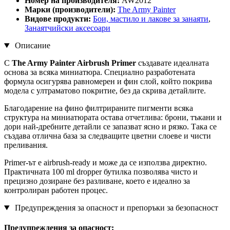
Номер на производителя:
AW2012
Марки (производители):
The Army Painter
Видове продукти:
Бои, мастилo и лакове за занаяти
,
Занаятчийски аксесоари
Описание
С
The Army Painter Airbrush Primer
създавате идеалната
основа за всяка миниатюра. Специално разработената
формула осигурява равномерен и фин слой, който покрива
модела с ултраматово покритие, без да скрива детайлите.
Благодарение на фино филтрираните пигменти всяка
структура на миниатюрата остава отчетлива: брони, тъкани и
дори най-дребните детайли се запазват ясно и рязко. Така се
създава отлична база за следващите цветни слоеве и чисти
преливания.
Primer-ът е airbrush-ready и може да се използва директно.
Практичната 100 ml dropper бутилка позволява чисто и
прецизно дозиране без разливане, което е идеално за
контролиран работен процес.
Предупреждения за опасност и препоръки за безопасност
Предупреждения за опасност: