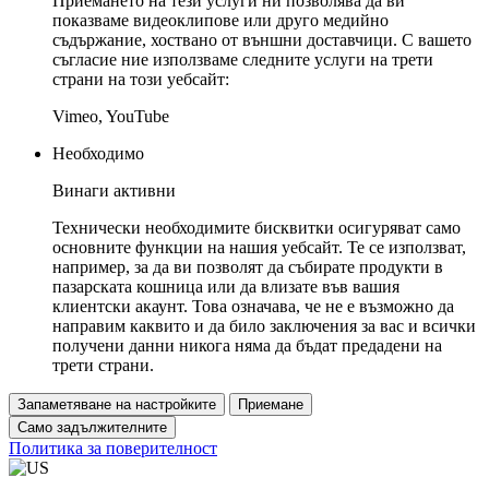
Приемането на тези услуги ни позволява да ви
показваме видеоклипове или друго медийно
съдържание, хоствано от външни доставчици. С вашето
съгласие ние използваме следните услуги на трети
страни на този уебсайт:
Vimeo, YouTube
Необходимо
Винаги активни
Технически необходимите бисквитки осигуряват само
основните функции на нашия уебсайт. Те се използват,
например, за да ви позволят да събирате продукти в
пазарската кошница или да влизате във вашия
клиентски акаунт. Това означава, че не е възможно да
направим каквито и да било заключения за вас и всички
получени данни никога няма да бъдат предадени на
трети страни.
Запаметяване на настройките
Приемане
Само задължителните
Политика за поверителност