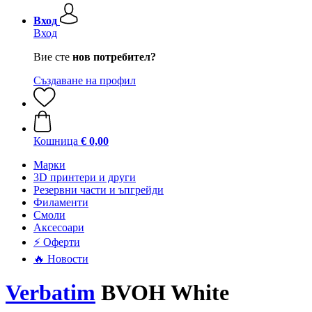
Вход
Вход
Вие сте
нов потребител?
Създаване на профил
Кошница
€ 0,00
Mарки
3D принтери и други
Резервни части и ъпгрейди
Филаменти
Смоли
Аксесоари
⚡ Оферти
🔥 Новости
Verbatim
BVOH White