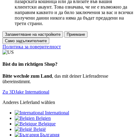
пазарската кошница или да влизате във вашия
клиентски акаунт. Това означава, че не е възможно да
направим каквито и да било заключения за вас и всички
получени данни никога няма да бъдат предадени на
трети страни.
Запаметяване на настройките
Приемане
Само задължителните
Политика за поверителност
Bist du im richtigen Shop?
Bitte wechsle zum Land
, das mit deiner Lieferadresse
übereinstimmt.
Zu 3DJake International
Anderes Lieferland wählen
International
Belgien
Belgique
België
България