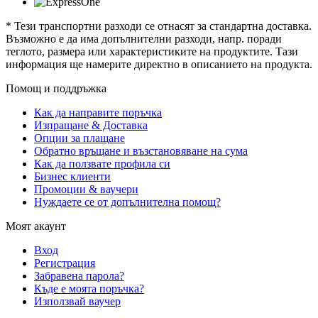
* Тези транспортни разходи се отнасят за стандартна доставка.
Възможно е да има допълнителни разходи, напр. поради
теглото, размера или характеристиките на продуктите. Тази
информация ще намерите директно в описанието на продукта.
Помощ и поддръжка
Как да направите поръчка
Изпращане & Доставка
Опции за плащане
Обратно връщане и възстановяване на сума
Как да ползвате профила си
Бизнес клиенти
Промоции & ваучери
Нуждаете се от допълнителна помощ?
Моят акаунт
Вход
Регистрация
Забравена парола?
Къде е моята поръчка?
Използвай ваучер