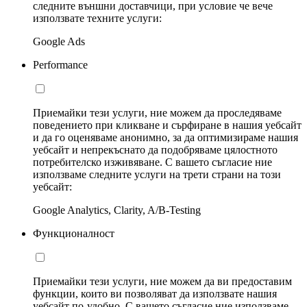
следните външни доставчици, при условие че вече
използвате техните услуги:
Google Ads
Performance
Приемайки тези услуги, ние можем да проследяваме
поведението при кликване и сърфиране в нашия уебсайт
и да го оценяваме анонимно, за да оптимизираме нашия
уебсайт и непрекъснато да подобряваме цялостното
потребителско изживяване. С вашето съгласие ние
използваме следните услуги на трети страни на този
уебсайт:
Google Analytics, Clarity, A/B-Testing
Функционалност
Приемайки тези услуги, ние можем да ви предоставим
функции, които ви позволяват да използвате нашия
уебсайт по-удобно. С вашето съгласие ние използваме