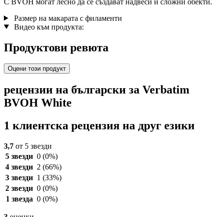
С BVOH могат лесно да се създават надвеси и сложни обекти.
Размер на макарата с филаменти
Видео към продукта:
Продуктови ревюта
Оцени този продукт
рецензии на български за Verbatim
BVOH White
1 клиентска рецензия на друг езики
3,7
от 5 звезди
5 звезди
0
(0%)
4 звезди
2
(66%)
3 звезди
1
(33%)
2 звезди
0
(0%)
1 звезда
0
(0%)
3
оценки