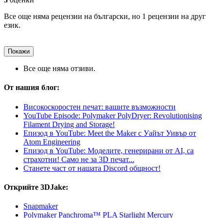
Все още няма рецензии на български, но 1 рецензии на друг
език.
Покажи
Все още няма отзиви.
От нашия блог:
Високоскоростен печат: вашите възможности
YouTube Episode: Polymaker PolyDryer: Revolutionising
Filament Drying and Storage!
Епизод в YouTube: Meet the Maker с Уайът Уивър от
Atom Engineering
Епизод в YouTube: Моделите, генерирани от AI, са
страхотни! Само не за 3D печат...
Станете част от нашата Discord общност!
Открийте 3DJake:
Snapmaker
Polymaker Panchroma™ PLA Starlight Mercury