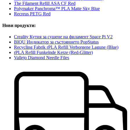
The Filament Refill ASA CF Red
Polymaker Panchroma™ PLA Matte Sky Blue
Recreus PETG Red
Нови продукти:
Creality Кутия за сушене на филамент Space Pi V2
BIQU Индикатор за състоянието PopStatus
Recycling Fabrik rPLA Refill Verborgene Lagune (Blue)
rPLA Refill Funkelnde Kerze (Red-Glitter)
Vallejo Diamond Needle Files