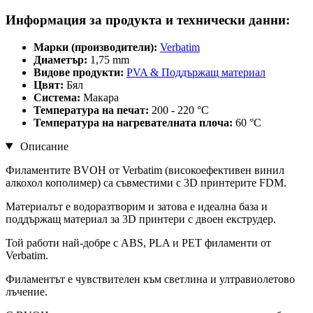
Информация за продукта и технически данни:
Марки (производители):
Verbatim
Диаметър:
1,75 mm
Видове продукти:
PVA & Поддържащ материал
Цвят:
Бял
Система:
Макара
Температура на печат:
200 - 220 °C
Температура на нагревателната плоча:
60 °C
Описание
Филаментите BVOH от Verbatim (високоефективен винил
алкохол кополимер) са съвместими с 3D принтерите FDM.
Материалът е водоразтворим и затова е идеална база и
поддържащ материал за 3D принтери с двоен екструдер.
Той работи най-добре с ABS, PLA и PET филаменти от
Verbatim.
Филаментът е чувствителен към светлина и ултравиолетово
лъчение.