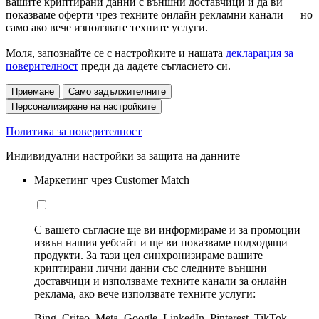
вашите криптирани данни с външни доставчици и да ви
показваме оферти чрез техните онлайн рекламни канали — но
само ако вече използвате техните услуги.
Моля, запознайте се с настройките и нашата
декларация за
поверителност
преди да дадете съгласието си.
Приемане
Само задължителните
Персонализиране на настройките
Политика за поверителност
Индивидуални настройки за защита на данните
Маркетинг чрез Customer Match
С вашето съгласие ще ви информираме и за промоции
извън нашия уебсайт и ще ви показваме подходящи
продукти. За тази цел синхронизираме вашите
криптирани лични данни със следните външни
доставчици и използваме техните канали за онлайн
реклама, ако вече използвате техните услуги:
Bing, Criteo, Meta, Google, LinkedIn, Pinterest, TikTok