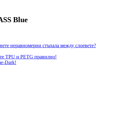
ASS Blue
гнете неравномерни стъпала между слоевете?
жете TPU и PETG правилно!
he-Dark!