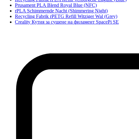
Prusament PLA Blend Royal Blue (NFC)
rPLA Schimmernde Nacht (Shimmering Night)
Recycling Fabrik rPETG Refill Witziger Wal (Grey)
Creality Кутия за сушене на филамент SpacePi SE