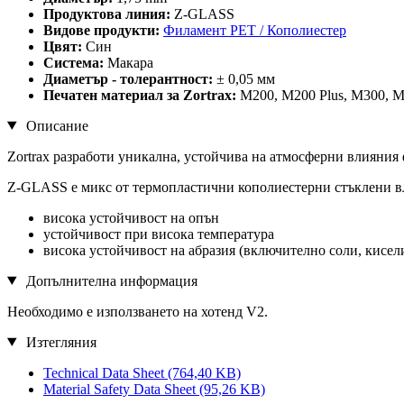
Продуктова линия:
Z-GLASS
Видове продукти:
Филамент PET / Кополиестер
Цвят:
Син
Система:
Макара
Диаметър - толерантност:
± 0,05 мм
Печатен материал за Zortrax:
M200, M200 Plus, M300, M
Описание
Zortrax разработи уникална, устойчива на атмосферни влияния
Z-GLASS е микс от термопластични кополиестерни стъклени вл
висока устойчивост на опън
устойчивост при висока температура
висока устойчивост на абразия (включително соли, кисел
Допълнителна информация
Необходимо е използването на хотенд V2.
Изтегляния
Technical Data Sheet
(764,40 KB)
Material Safety Data Sheet
(95,26 KB)