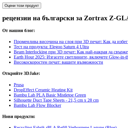
Оцени този продукт
рецензии на български за Zortrax Z-GL
От нашия блог:
Променлива височина на слоя при 3D печат: Как да избе
Тест на продукта: Elegoo Saturn 4 Ultra
Beam Interlocking при 3D печат: Как най-накрая да свър
Earth Hour 2025: Изгасете светлините, включете Glow-in-t
Високоскоростен печат: вашите възможности
Открийте 3DJake:
Prusa
DropEffect Ceramic Heating Kit
Bambu Lab PLA Basic Mistletoe Green
Silhouette Duct Tape Sheets - 21,5 cm x 28 cm
Bambu Lab Flow Blocker
Нови продукти:
Recycling Fabrik rPLA Refill Verborgene Lagune (Blue)