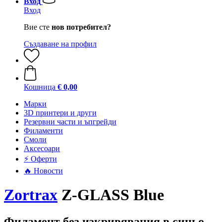
Вход
Вход
Вие сте
нов потребител?
Създаване на профил
Кошница
€ 0,00
Mарки
3D принтери и други
Резервни части и ъпгрейди
Филаменти
Смоли
Аксесоари
⚡ Оферти
🔥 Новости
Zortrax
Z-GLASS Blue
Филамент без изкривявания в синьо