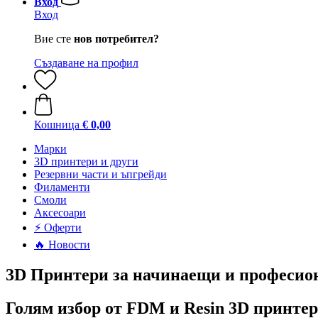
Вход
Вход
Вие сте
нов потребител?
Създаване на профил
Кошница
€ 0,00
Mарки
3D принтери и други
Резервни части и ъпгрейди
Филаменти
Смоли
Аксесоари
⚡ Оферти
🔥 Новости
3D Принтери за начинаещи и професио
Голям избор от FDM и Resin 3D принте