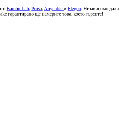
ато
Bambu Lab
,
Prusa
,
Anycubic
и
Elegoo
. Независимо дали
ake гарантирано ще намерите това, което търсите!