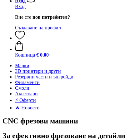
Вход
Вход
Вие сте
нов потребител?
Създаване на профил
Кошница
€ 0,00
Mарки
3D принтери и други
Резервни части и ъпгрейди
Филаменти
Смоли
Аксесоари
⚡ Оферти
🔥 Новости
CNC фрезови машини
За ефективно фрезоване на детайли