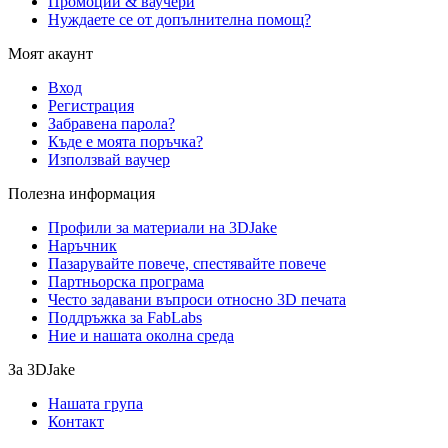
Промоции & ваучери
Нуждаете се от допълнителна помощ?
Моят акаунт
Вход
Регистрация
Забравена парола?
Къде е моята поръчка?
Използвай ваучер
Полезна информация
Профили за материали на 3DJake
Наръчник
Пазарувайте повече, спестявайте повече
Партньорска програма
Често задавани въпроси относно 3D печата
Поддръжка за FabLabs
Ние и нашата околна среда
За 3DJake
Нашата група
Контакт