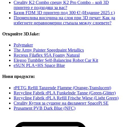
Creality K2 Combo срещу K2 Pro Combo – кой 3D
принтер е подходящ за вас?
Базов FDM 3D принтер под 300 €! (Издание 2025 г.)
Променлива височина на слоя при 3D печат: Как да
избегнете неравномерни стъпала между слоевете?
Открийте 3DJake:
Polymaker
The Army Painter Speedpaint Metallics
Recreus Filaflex 95A Foamy Natural
Elegoo Tumbller Self-Balancing Robot Car Kit
eSUN PLA+HS Space Blue
Нови продукти:
rPETG Refill Tanzende Flamme (Orange-Translucent)
Recycling Fabrik rPLA Funkelnde Tanne (Green-Glitter)
Recycling Fabrik rPLA Refill Frische Wiese (Light Green)
Creality Кутия за сушене на филамент SpacePi SE
Prusament PVB Dark Blue (NFC)