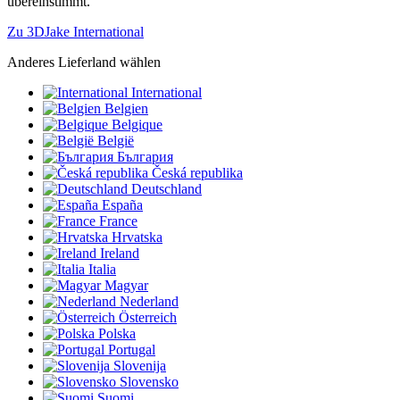
übereinstimmt.
Zu 3DJake International
Anderes Lieferland wählen
International
Belgien
Belgique
België
България
Česká republika
Deutschland
España
France
Hrvatska
Ireland
Italia
Magyar
Nederland
Österreich
Polska
Portugal
Slovenija
Slovensko
Suomi