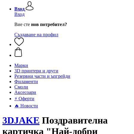
Вход
Вход
Вие сте
нов потребител?
Създаване на профил
Mарки
3D принтери и други
Резервни части и ъпгрейди
Филаменти
Смоли
Аксесоари
⚡ Оферти
🔥 Новости
3DJAKE
Поздравителна
картичка "Най-добри