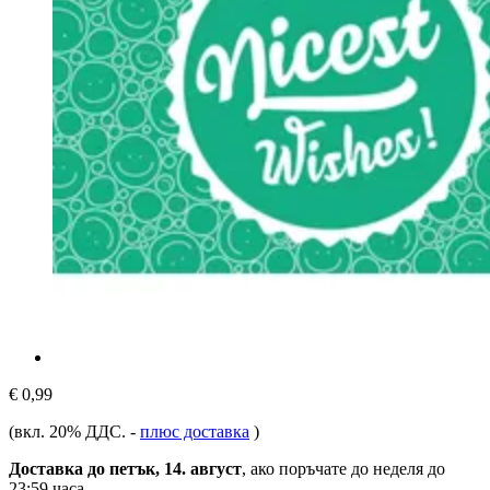
€ 0,99
(вкл. 20% ДДС.
-
плюс доставка
)
Доставка до петък, 14. август
, ако поръчате до
неделя до
23:59 часа
.