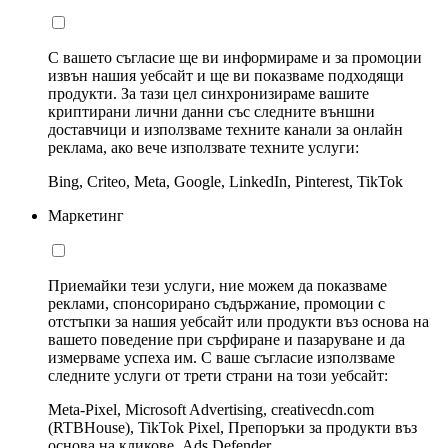
С вашето съгласие ще ви информираме и за промоции
извън нашия уебсайт и ще ви показваме подходящи
продукти. За тази цел синхронизираме вашите
криптирани лични данни със следните външни
доставчици и използваме техните канали за онлайн
реклама, ако вече използвате техните услуги:
Bing, Criteo, Meta, Google, LinkedIn, Pinterest, TikTok
Маркетинг
Приемайки тези услуги, ние можем да показваме
реклами, спонсорирано съдържание, промоции с
отстъпки за нашия уебсайт или продукти въз основа на
вашето поведение при сърфиране и пазаруване и да
измерваме успеха им. С ваше съгласие използваме
следните услуги от трети страни на този уебсайт:
Meta-Pixel, Microsoft Advertising, creativecdn.com
(RTBHouse), TikTok Pixel, Препоръки за продукти въз
основа на кликове, Ads Defender