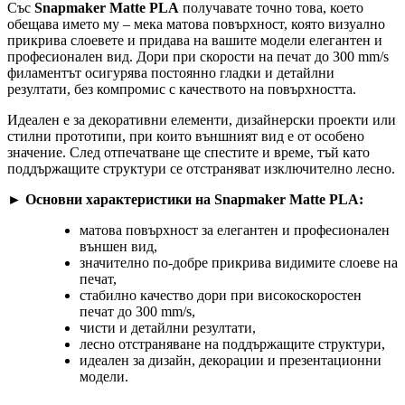
Със
Snapmaker Matte PLA
получавате точно това, което
обещава името му – мека матова повърхност, която визуално
прикрива слоевете и придава на вашите модели елегантен и
професионален вид. Дори при скорости на печат до 300 mm/s
филаментът осигурява постоянно гладки и детайлни
резултати, без компромис с качеството на повърхността.
Идеален е за декоративни елементи, дизайнерски проекти или
стилни прототипи, при които външният вид е от особено
значение. След отпечатване ще спестите и време, тъй като
поддържащите структури се отстраняват изключително лесно.
►
Основни характеристики на Snapmaker Matte PLA:
матова повърхност за елегантен и професионален
външен вид,
значително по-добре прикрива видимите слоеве на
печат,
стабилно качество дори при високоскоростен
печат до 300 mm/s,
чисти и детайлни резултати,
лесно отстраняване на поддържащите структури,
идеален за дизайн, декорации и презентационни
модели.