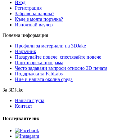
Вход
Регистрация
Забравена парола?
Къде е моята поръчка?
Използвай ваучер
Полезна информация
Профили за материали на 3DJake
Наръчник
Пазарувайте повече, спестявайте повече
Партньорска програма
Често задавани въпроси относно 3D печата
Поддръжка за FabLabs
Ние и нашата околна среда
За 3DJake
Нашата група
Контакт
Последвайте ни: