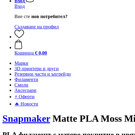
Вход
Вход
Вие сте
нов потребител?
Създаване на профил
Кошница
€ 0,00
Mарки
3D принтери и други
Резервни части и ъпгрейди
Филаменти
Смоли
Аксесоари
⚡ Оферти
🔥 Новости
Snapmaker
Matte PLA Moss Mis
PLA филамент с матово покритие в цвя