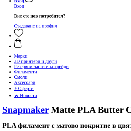
Вход
Вход
Вие сте
нов потребител?
Създаване на профил
Mарки
3D принтери и други
Резервни части и ъпгрейди
Филаменти
Смоли
Аксесоари
⚡ Оферти
🔥 Новости
Snapmaker
Matte PLA Butter C
PLA филамент с матово покритие в цвя