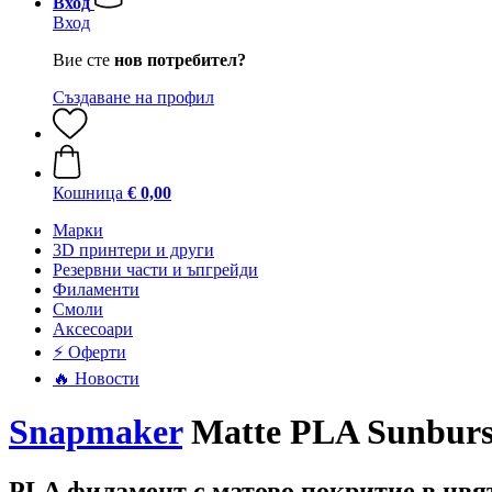
Вход
Вход
Вие сте
нов потребител?
Създаване на профил
Кошница
€ 0,00
Mарки
3D принтери и други
Резервни части и ъпгрейди
Филаменти
Смоли
Аксесоари
⚡ Оферти
🔥 Новости
Snapmaker
Matte PLA Sunburst
PLA филамент с матово покритие в цвят