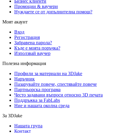
Бизнес клиенти
Промоции & ваучери
Нуждаете се от допълнителна помощ?
Моят акаунт
Вход
Регистрация
Забравена парола?
Къде е моята поръчка?
Използвай ваучер
Полезна информация
Профили за материали на 3DJake
Наръчник
Пазарувайте повече, спестявайте повече
Партньорска програма
Често задавани въпроси относно 3D печата
Поддръжка за FabLabs
Ние и нашата околна среда
За 3DJake
Нашата група
Контакт