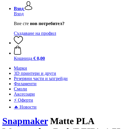
Вход
Вход
Вие сте
нов потребител?
Създаване на профил
Кошница
€ 0,00
Mарки
3D принтери и други
Резервни части и ъпгрейди
Филаменти
Смоли
Аксесоари
⚡ Оферти
🔥 Новости
Snapmaker
Matte PLA