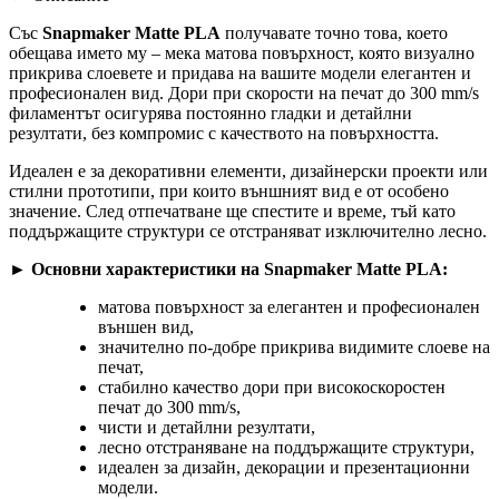
Със
Snapmaker Matte PLA
получавате точно това, което
обещава името му – мека матова повърхност, която визуално
прикрива слоевете и придава на вашите модели елегантен и
професионален вид. Дори при скорости на печат до 300 mm/s
филаментът осигурява постоянно гладки и детайлни
резултати, без компромис с качеството на повърхността.
Идеален е за декоративни елементи, дизайнерски проекти или
стилни прототипи, при които външният вид е от особено
значение. След отпечатване ще спестите и време, тъй като
поддържащите структури се отстраняват изключително лесно.
►
Основни характеристики на Snapmaker Matte PLA:
матова повърхност за елегантен и професионален
външен вид,
значително по-добре прикрива видимите слоеве на
печат,
стабилно качество дори при високоскоростен
печат до 300 mm/s,
чисти и детайлни резултати,
лесно отстраняване на поддържащите структури,
идеален за дизайн, декорации и презентационни
модели.