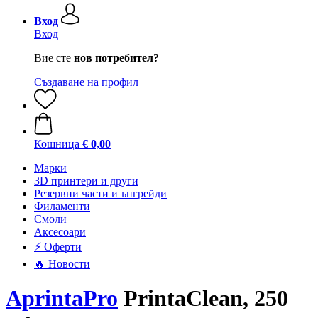
Вход
Вход
Вие сте
нов потребител?
Създаване на профил
Кошница
€ 0,00
Mарки
3D принтери и други
Резервни части и ъпгрейди
Филаменти
Смоли
Аксесоари
⚡ Оферти
🔥 Новости
AprintaPro
PrintaClean, 250