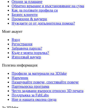
Опции за плащане
Обратно връщане и възстановяване на сума
Как да ползвате профила си
Бизнес клиенти
Промоции & ваучери
Нуждаете се от допълнителна помощ?
Моят акаунт
Вход
Регистрация
Забравена парола?
Къде е моята поръчка?
Използвай ваучер
Полезна информация
Профили за материали на 3DJake
Наръчник
Пазарувайте повече, спестявайте повече
Партньорска програма
Често задавани въпроси относно 3D печата
Поддръжка за FabLabs
Ние и нашата околна среда
За 3DJake