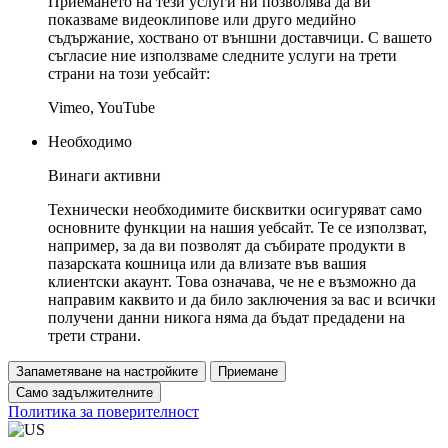
Приемането на тези услуги ни позволява да ви
показваме видеоклипове или друго медийно
съдържание, хоствано от външни доставчици. С вашето
съгласие ние използваме следните услуги на трети
страни на този уебсайт:
Vimeo, YouTube
Необходимо
Винаги активни
Технически необходимите бисквитки осигуряват само
основните функции на нашия уебсайт. Те се използват,
например, за да ви позволят да събирате продукти в
пазарската кошница или да влизате във вашия
клиентски акаунт. Това означава, че не е възможно да
направим каквито и да било заключения за вас и всички
получени данни никога няма да бъдат предадени на
трети страни.
Запаметяване на настройките
Приемане
Само задължителните
Политика за поверителност