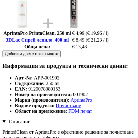
AprintaPro PrintaClean, 250 ml
€ 4,99
(€ 19,96 / l)
3DLac Спрей лепило, 400 ml
€ 8,49
(€ 21,23 / l)
Обща цена:
€ 13,48
Добави и двете в кошницата
Информация за продукта и технически данни:
Арт.-№:
APP-001902
Съдържание:
250 ml
EAN:
9120078080153
Номер на производителя:
001902
Марки (производители):
AprintaPro
Видове продукти:
Почистване
Област на приложение:
FDM печат
Описание
PrintedClean от AprintaPro е ефективно решение за почистване
на нагряващата платформа.