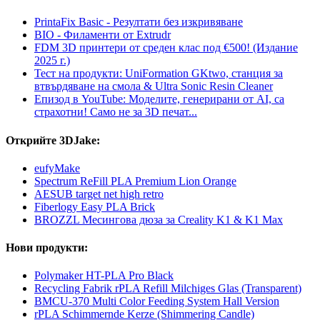
PrintaFix Basic - Резултати без изкривяване
BIO - Филаменти от Extrudr
FDM 3D принтери от среден клас под €500! (Издание
2025 г.)
Тест на продукти: UniFormation GKtwo, станция за
втвърдяване на смола & Ultra Sonic Resin Cleaner
Епизод в YouTube: Моделите, генерирани от AI, са
страхотни! Само не за 3D печат...
Открийте 3DJake:
eufyMake
Spectrum ReFill PLA Premium Lion Orange
AESUB target net high retro
Fiberlogy Easy PLA Brick
BROZZL Месингова дюза за Creality K1 & K1 Max
Нови продукти:
Polymaker HT-PLA Pro Black
Recycling Fabrik rPLA Refill Milchiges Glas (Transparent)
BMCU-370 Multi Color Feeding System Hall Version
rPLA Schimmernde Kerze (Shimmering Candle)