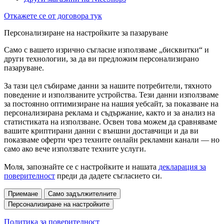
Откажете се от договора тук
Персонализиране на настройките за пазаруване
Само с вашето изрично съгласие използваме „бисквитки“ и
други технологии, за да ви предложим персонализирано
пазаруване.
За тази цел събираме данни за нашите потребители, тяхното
поведение и използваните устройства. Тези данни използваме
за постоянно оптимизиране на нашия уебсайт, за показване на
персонализирана реклама и съдържание, както и за анализ на
статистиката на използване. Освен това можем да сравняваме
вашите криптирани данни с външни доставчици и да ви
показваме оферти чрез техните онлайн рекламни канали — но
само ако вече използвате техните услуги.
Моля, запознайте се с настройките и нашата
декларация за
поверителност
преди да дадете съгласието си.
Приемане
Само задължителните
Персонализиране на настройките
Политика за поверителност