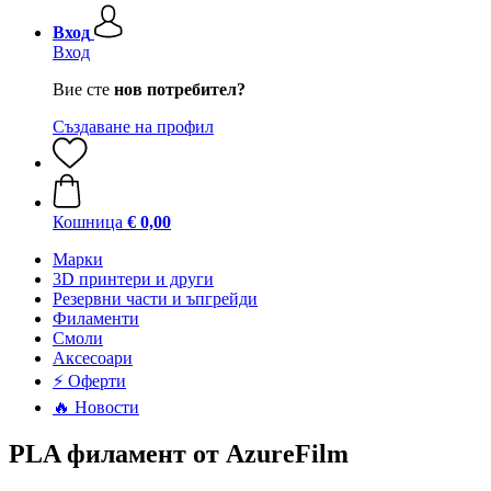
Вход
Вход
Вие сте
нов потребител?
Създаване на профил
Кошница
€ 0,00
Mарки
3D принтери и други
Резервни части и ъпгрейди
Филаменти
Смоли
Аксесоари
⚡ Оферти
🔥 Новости
PLA филамент от AzureFilm