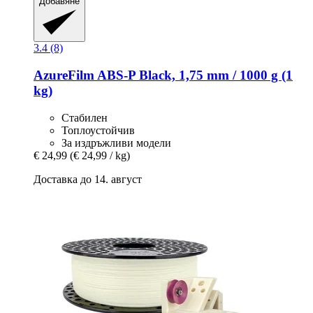
Добавяне
3.4 (8)
AzureFilm
ABS-​P Black, 1,75 mm / 1000 g (1
kg)
Стабилен
Топлоустойчив
За издръжливи модели
€ 24,99
(€ 24,99 / kg)
Доставка до 14. август