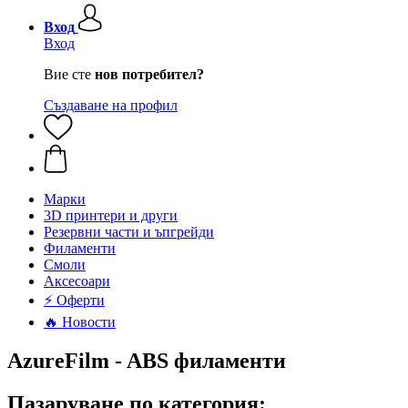
Вход
Вход
Вие сте
нов потребител?
Създаване на профил
Mарки
3D принтери и други
Резервни части и ъпгрейди
Филаменти
Смоли
Аксесоари
⚡ Оферти
🔥 Новости
AzureFilm - ABS филаменти
Пазаруване по категория: