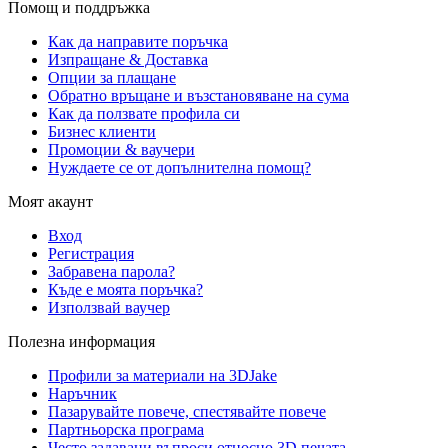
Помощ и поддръжка
Как да направите поръчка
Изпращане & Доставка
Опции за плащане
Обратно връщане и възстановяване на сума
Как да ползвате профила си
Бизнес клиенти
Промоции & ваучери
Нуждаете се от допълнителна помощ?
Моят акаунт
Вход
Регистрация
Забравена парола?
Къде е моята поръчка?
Използвай ваучер
Полезна информация
Профили за материали на 3DJake
Наръчник
Пазарувайте повече, спестявайте повече
Партньорска програма
Често задавани въпроси относно 3D печата