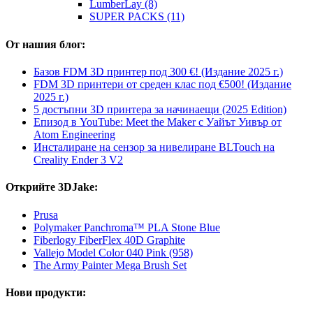
LumberLay (8)
SUPER PACKS (11)
От нашия блог:
Базов FDM 3D принтер под 300 €! (Издание 2025 г.)
FDM 3D принтери от среден клас под €500! (Издание
2025 г.)
5 достъпни 3D принтера за начинаещи (2025 Edition)
Епизод в YouTube: Meet the Maker с Уайът Уивър от
Atom Engineering
Инсталиране на сензор за нивелиране BLTouch на
Creality Ender 3 V2
Открийте 3DJake:
Prusa
Polymaker Panchroma™ PLA Stone Blue
Fiberlogy FiberFlex 40D Graphite
Vallejo Model Color 040 Pink (958)
The Army Painter Mega Brush Set
Нови продукти: