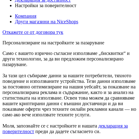
Настройки за поверителност
Компания
Други магазини на NiceShops
Откажете се от договора тук
Персонализиране на настройките за пазаруване
Само с вашето изрично съгласие използваме „бисквитки“ и
други технологии, за да ви предложим персонализирано
пазаруване.
За тази цел събираме данни за нашите потребители, тяхното
поведение и използваните устройства. Тези данни използваме
за постоянно оптимизиране на нашия уебсайт, за показване на
персонализирана реклама и съдържание, както и за анализ на
статистиката на използване. Освен това можем да сравняваме
вашите криптирани данни с външни доставчици и да ви
показваме оферти чрез техните онлайн рекламни канали — но
само ако вече използвате техните услуги.
Моля, запознайте се с настройките и нашата
декларация за
поверителност
преди да дадете съгласието си.