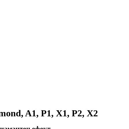
mond, A1, P1, X1, P2, X2
диамантен ефект