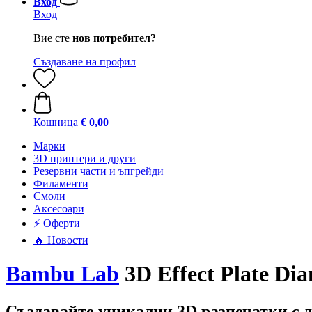
Вход
Вход
Вие сте
нов потребител?
Създаване на профил
Кошница
€ 0,00
Mарки
3D принтери и други
Резервни части и ъпгрейди
Филаменти
Смоли
Аксесоари
⚡ Оферти
🔥 Новости
Bambu Lab
3D Effect Plate Dia
Създавайте уникални 3D разпечатки с 