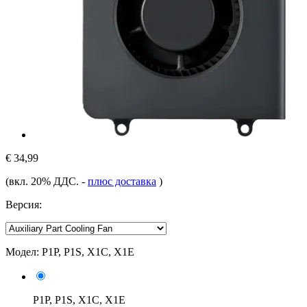
€ 34,99
(вкл. 20% ДДС.
-
плюс доставка
)
Версия:
Модел:
P1P, P1S, X1C, X1E
P1P, P1S, X1C, X1E