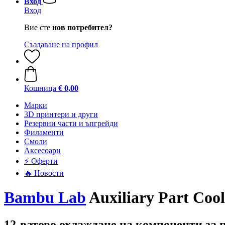
Вход
Вход
Вие сте
нов потребител?
Създаване на профил
Кошница
€ 0,00
Mарки
3D принтери и други
Резервни части и ъпгрейди
Филаменти
Смоли
Аксесоари
⚡ Оферти
🔥 Новости
Bambu Lab
Auxiliary Part Coo
12-ватово охлаждане на компоненти за