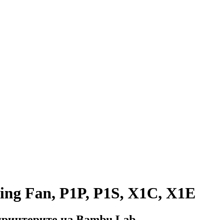
ling Fan, P1P, P1S, X1C, X1E
 принтерите на Bambu Lab