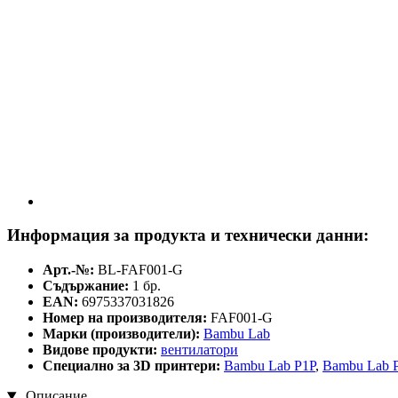
Информация за продукта и технически данни:
Арт.-№:
BL-FAF001-G
Съдържание:
1 бр.
EAN:
6975337031826
Номер на производителя:
FAF001-G
Марки (производители):
Bambu Lab
Видове продукти:
вентилатори
Специално за 3D принтери:
Bambu Lab P1P
,
Bambu Lab 
Описание