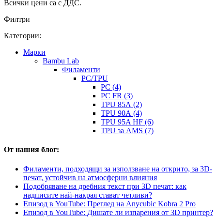
Всички цени са с ДДС.
Филтри
Категории:
Mарки
Bambu Lab
Филаменти
PC/TPU
PC (4)
PC FR (3)
TPU 85A (2)
TPU 90A (4)
TPU 95A HF (6)
TPU за AMS (7)
От нашия блог:
Филаменти, подходящи за използване на открито, за 3D-
печат, устойчив на атмосферни влияния
Подобряване на дребния текст при 3D печат: как
надписите най-накрая стават четливи?
Епизод в YouTube: Преглед на Anycubic Kobra 2 Pro
Епизод в YouTube: Дишате ли изпарения от 3D принтер?