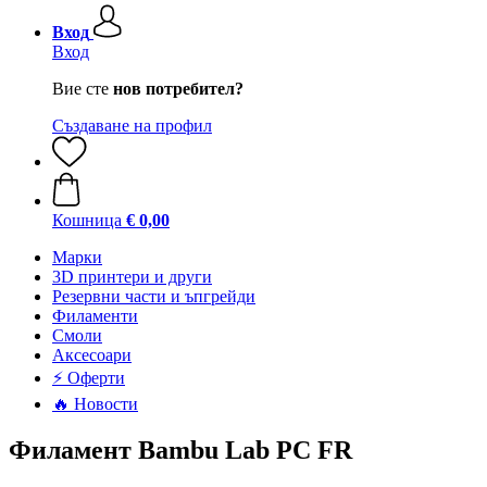
Вход
Вход
Вие сте
нов потребител?
Създаване на профил
Кошница
€ 0,00
Mарки
3D принтери и други
Резервни части и ъпгрейди
Филаменти
Смоли
Аксесоари
⚡ Оферти
🔥 Новости
Филамент Bambu Lab PC FR