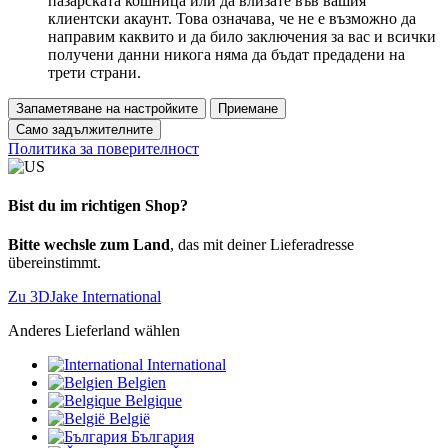
пазарската кошница или да влизате във вашия
клиентски акаунт. Това означава, че не е възможно да
направим каквито и да било заключения за вас и всички
получени данни никога няма да бъдат предадени на
трети страни.
Запаметяване на настройките
Приемане
Само задължителните
Политика за поверителност
Bist du im richtigen Shop?
Bitte wechsle zum Land
, das mit deiner Lieferadresse
übereinstimmt.
Zu 3DJake International
Anderes Lieferland wählen
International
Belgien
Belgique
België
България