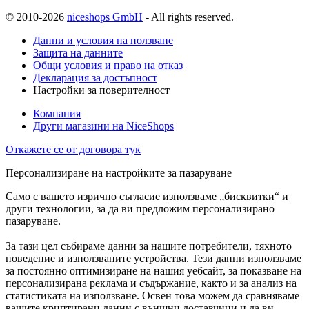
© 2010-2026
niceshops GmbH
- All rights reserved.
Данни и условия на ползване
Защита на данните
Общи условия и право на отказ
Декларация за достъпност
Настройки за поверителност
Компания
Други магазини на NiceShops
Откажете се от договора тук
Персонализиране на настройките за пазаруване
Само с вашето изрично съгласие използваме „бисквитки“ и
други технологии, за да ви предложим персонализирано
пазаруване.
За тази цел събираме данни за нашите потребители, тяхното
поведение и използваните устройства. Тези данни използваме
за постоянно оптимизиране на нашия уебсайт, за показване на
персонализирана реклама и съдържание, както и за анализ на
статистиката на използване. Освен това можем да сравняваме
вашите криптирани данни с външни доставчици и да ви