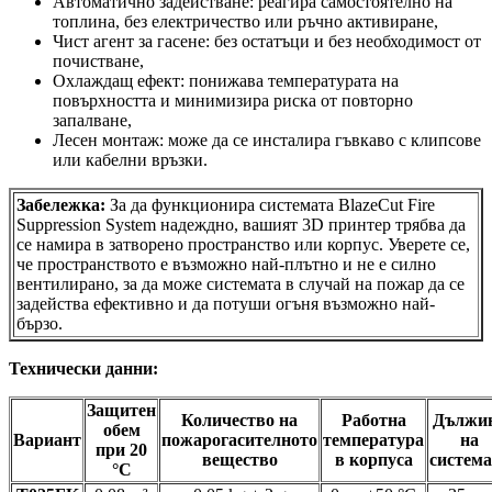
Автоматично задействане: реагира самостоятелно на
топлина, без електричество или ръчно активиране,
Чист агент за гасене: без остатъци и без необходимост от
почистване,
Охлаждащ ефект: понижава температурата на
повърхността и минимизира риска от повторно
запалване,
Лесен монтаж: може да се инсталира гъвкаво с клипсове
или кабелни връзки.
Забележка:
За да функционира системата BlazeCut Fire
Suppression System надеждно, вашият 3D принтер трябва да
се намира в затворено пространство или корпус. Уверете се,
че пространството е възможно най-плътно и не е силно
вентилирано, за да може системата в случай на пожар да се
задейства ефективно и да потуши огъня възможно най-
бързо.
Технически данни:
Защитен
Количество на
Работна
Дължи
обем
Вариант
пожарогасителното
температура
на
при 20
вещество
в корпуса
система
°C