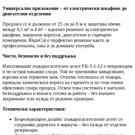
Универсално приложение – от електрически шкафове до
двигателни отделения
Предлага се в дължини от 25 см до 8 м и защитава обеми
между 0,1 m³ и 4 m³ – идеално решение за електрически
шкафове, машинни корпуси, двигателни и сървърни
помещения. BlazeCut е перфектно решение както за
професионална, така и за домашна употреба.
Чисто, безопасно и без поддръжка
Използваният пожарогасителен агент FK-5-1-12 е непроводим
и не оставя никакви следи. Той не причинява замърсяване,
корозия или термичен шок. Отнема топлината от пожара,
прекъсва химическата верига на горенето и по този начин
ефективно спира процеса. Освен това системата е напълно
безподдръжна и винаги готова за работа – без външно
захранване или нужда от редовни проверки.
Технически характеристики:
Безрезервоарен дизайн: пожарогасителният агент се
съхранява директно в маркуча – без нужда от отделни
резервоари,