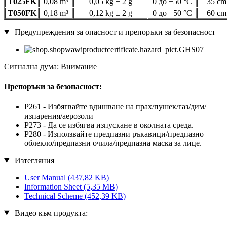
T025FK
0,08 m³
0,05 kg ± 2 g
0 до +50 °C
35 cm
T050FK
0,18 m³
0,12 kg ± 2 g
0 до +50 °C
60 cm
Предупреждения за опасност и препоръки за безопасност
Сигнална дума: Внимание
Препоръки за безопасност:
P261 - Избягвайте вдишване на прах/пушек/газ/дим/
изпарения/аерозоли
P273 - Да се избягва изпускане в околната среда.
P280 - Използвайте предпазни ръкавици/предпазно
облекло/предпазни очила/предпазна маска за лице.
Изтегляния
User Manual
(437,82 KB)
Information Sheet
(5,35 MB)
Technical Scheme
(452,39 KB)
Видео към продукта: