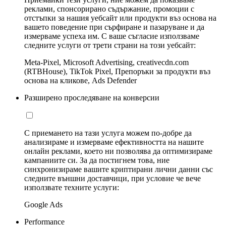
реклами, спонсорирано съдържание, промоции с
отстъпки за нашия уебсайт или продукти въз основа на
вашето поведение при сърфиране и пазаруване и да
измерваме успеха им. С ваше съгласие използваме
следните услуги от трети страни на този уебсайт:
Meta-Pixel, Microsoft Advertising, creativecdn.com
(RTBHouse), TikTok Pixel, Препоръки за продукти въз
основа на кликове, Ads Defender
Разширено проследяване на конверсии
С приемането на тази услуга можем по-добре да
анализираме и измерваме ефективността на нашите
онлайн реклами, което ни позволява да оптимизираме
кампаниите си. За да постигнем това, ние
синхронизираме вашите криптирани лични данни със
следните външни доставчици, при условие че вече
използвате техните услуги:
Google Ads
Performance