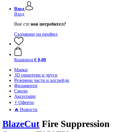
Вход
Вход
Вие сте
нов потребител?
Създаване на профил
Кошница
€ 0,00
Mарки
3D принтери и други
Резервни части и ъпгрейди
Филаменти
Смоли
Аксесоари
⚡ Оферти
🔥 Новости
BlazeCut
Fire Suppression