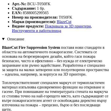
Арт.-№:
BCU-T050FK
Съдържание:
1 бр.
EAN:
8588005299565
Номер на производителя:
T050FK
Марки (производители):
BlazeCut
Видове продукти:
Покривала за 3D принтери
,
Инструменти и работилница
Описание
BlazeCut Fire Suppression System
поставя нови стандарти в
областта на автоматичното пожарогасене. Системата се
основава на безрезервоарен дизайн, който гаси пожара
безопасно, чисто и ефективно – без нужда от електрическо
захранване или ръчно задействане. Разработена е специално
за защита на малки затворени или полуотворени пространства
– идеална, например, за корпуси на 3D принтери.
Топлочувствителният специален маркуч от термопластичен
материал изпълнява едновременно функции на откриване и
гасене. При повишаване на температурата стената на маркуча
се стопява точно на най-горещото място, като съдържащият се
вътре пожарогасителен агент се освобождава директно върху
източника на пожара – прецизно, бързо и без последващи
щети.