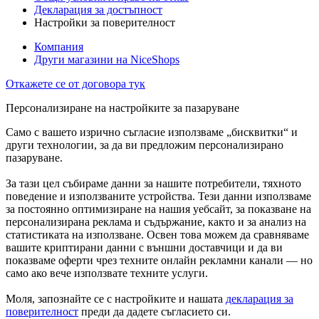
Декларация за достъпност
Настройки за поверителност
Компания
Други магазини на NiceShops
Откажете се от договора тук
Персонализиране на настройките за пазаруване
Само с вашето изрично съгласие използваме „бисквитки“ и
други технологии, за да ви предложим персонализирано
пазаруване.
За тази цел събираме данни за нашите потребители, тяхното
поведение и използваните устройства. Тези данни използваме
за постоянно оптимизиране на нашия уебсайт, за показване на
персонализирана реклама и съдържание, както и за анализ на
статистиката на използване. Освен това можем да сравняваме
вашите криптирани данни с външни доставчици и да ви
показваме оферти чрез техните онлайн рекламни канали — но
само ако вече използвате техните услуги.
Моля, запознайте се с настройките и нашата
декларация за
поверителност
преди да дадете съгласието си.