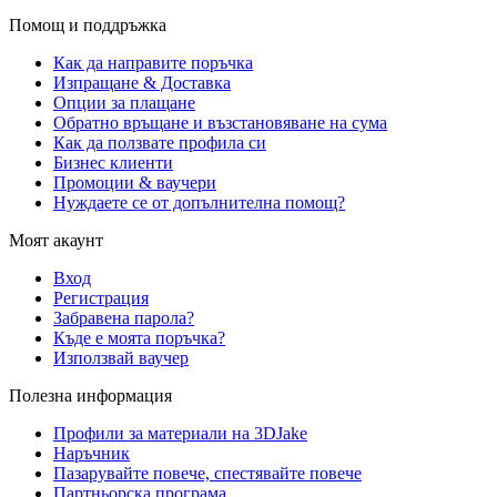
Помощ и поддръжка
Как да направите поръчка
Изпращане & Доставка
Опции за плащане
Обратно връщане и възстановяване на сума
Как да ползвате профила си
Бизнес клиенти
Промоции & ваучери
Нуждаете се от допълнителна помощ?
Моят акаунт
Вход
Регистрация
Забравена парола?
Къде е моята поръчка?
Използвай ваучер
Полезна информация
Профили за материали на 3DJake
Наръчник
Пазарувайте повече, спестявайте повече
Партньорска програма