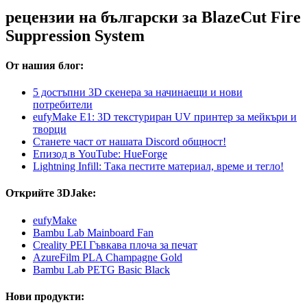
рецензии на български за BlazeCut Fire
Suppression System
От нашия блог:
5 достъпни 3D скенера за начинаещи и нови
потребители
eufyMake E1: 3D текстуриран UV принтер за мейкъри и
творци
Станете част от нашата Discord общност!
Епизод в YouTube: HueForge
Lightning Infill: Така пестите материал, време и тегло!
Открийте 3DJake:
eufyMake
Bambu Lab Mainboard Fan
Creality PEI Гъвкава плоча за печат
AzureFilm PLA Champagne Gold
Bambu Lab PETG Basic Black
Нови продукти: