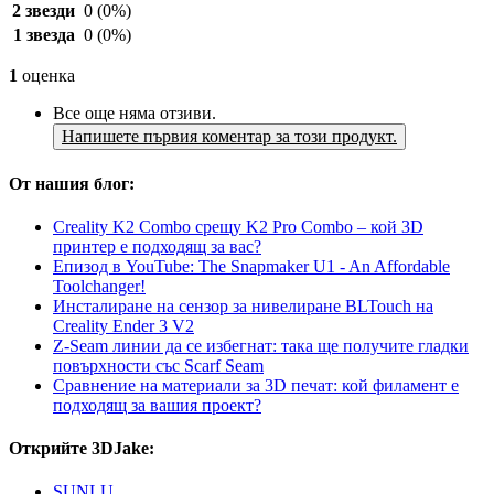
2 звезди
0
(0%)
1 звезда
0
(0%)
1
оценка
Все още няма отзиви.
Напишете първия коментар за този продукт.
От нашия блог:
Creality K2 Combo срещу K2 Pro Combo – кой 3D
принтер е подходящ за вас?
Епизод в YouTube: The Snapmaker U1 - An Affordable
Toolchanger!
Инсталиране на сензор за нивелиране BLTouch на
Creality Ender 3 V2
Z-Seam линии да се избегнат: така ще получите гладки
повърхности със Scarf Seam
Сравнение на материали за 3D печат: кой филамент е
подходящ за вашия проект?
Открийте 3DJake:
SUNLU