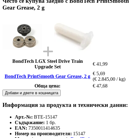
Често се купува заедно с BondTech PrintSmooth
Gear Grease, 2 g
BondTech LGX Steel Drive Train
€ 41,99
Upgrade Set
€ 5,69
BondTech PrintSmooth Gear Grease, 2 g
(€ 2.845,00 / kg)
Обща цена:
€ 47,68
Добави и двете в кошницата
Информация за продукта и технически данни:
Арт.-№:
BTE-15147
Съдържание:
1 бр.
EAN:
7350011414635
Номер на производителя:
15147