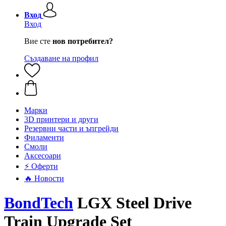
Вход
Вход
Вие сте
нов потребител?
Създаване на профил
Mарки
3D принтери и други
Резервни части и ъпгрейди
Филаменти
Смоли
Аксесоари
⚡ Оферти
🔥 Новости
BondTech
LGX Steel Drive
Train Upgrade Set