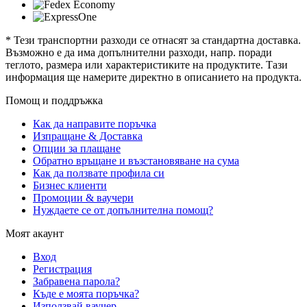
* Тези транспортни разходи се отнасят за стандартна доставка.
Възможно е да има допълнителни разходи, напр. поради
теглото, размера или характеристиките на продуктите. Тази
информация ще намерите директно в описанието на продукта.
Помощ и поддръжка
Как да направите поръчка
Изпращане & Доставка
Опции за плащане
Обратно връщане и възстановяване на сума
Как да ползвате профила си
Бизнес клиенти
Промоции & ваучери
Нуждаете се от допълнителна помощ?
Моят акаунт
Вход
Регистрация
Забравена парола?
Къде е моята поръчка?
Използвай ваучер