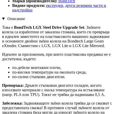
Марки (производители):
BondTech
Видове продукти:
екструдер
,
други резервни части и
надстройки
Описание
Това е
BondTech LGX Steel Drive Upgrade Set
. Зъбните
колела са изработени от закалена стомана, което ги превръща
в идеален заместител на пластмасовото машинно задвижване
и основните двойни зъбни колела на Bondtech Large Gears
eXtruder. Съвместим с LGX, LGX Lite и LGX Lite Mirrored.
Идеален за приложения, при които пластмасова предавка не е
достатъчна, където:
по-дебели монтажни плочи,
по-високи температури на околната среда,
по-силни стъпкови двигатели.
Препоръка:
Дръжте стъпковия двигател охладен, когато
използвате материали с ниска температура на встъкляване
(напр. PLA или TPU). Токът не трябва да надвишава 0,5 A.
Забележка:
Задвижващите зъбни колела трябва да се смазват с
предоставената смазка! В противен случай зъбните колела от
закалена стомана биха могли да износят зъбното колело на