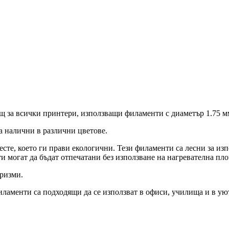
щ за всички принтери, използващи филаменти с диаметър 1.75 мм
а налични в различни цветове.
е, което ги прави екологични. Тези филаменти са лесни за изпо
и могат да бъдат отпечатани без използване на нагревателна пло
ризми.
ламенти са подходящи да се използват в офиси, училища и в ую