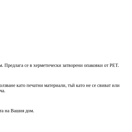
. Предлага се в херметически затворени опаковки от PET.
лзване като печатни материали, тъй като не се свиват или
ча.
та на Вашия дом.