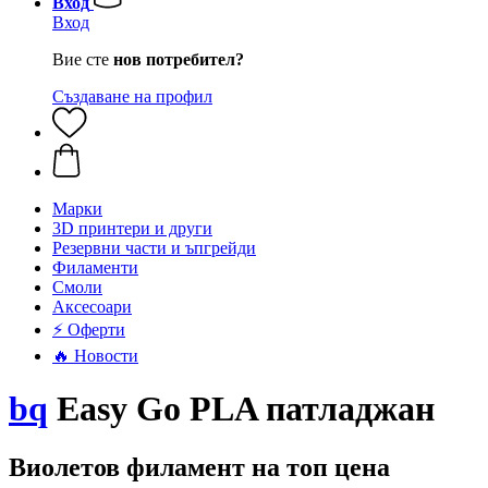
Вход
Вход
Вие сте
нов потребител?
Създаване на профил
Mарки
3D принтери и други
Резервни части и ъпгрейди
Филаменти
Смоли
Аксесоари
⚡ Оферти
🔥 Новости
bq
Easy Go PLA патладжан
Виолетов филамент на топ цена