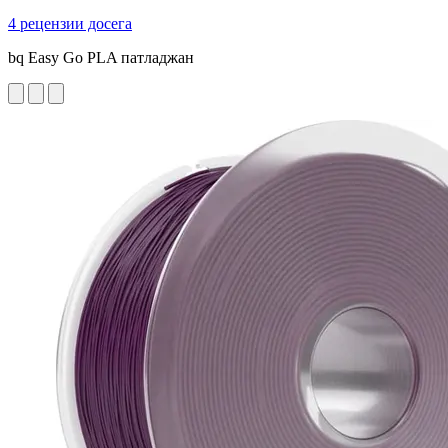
4 рецензии досега
bq Easy Go PLA патладжан