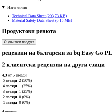
Изтегляния
Technical Data Sheet
(293,73 KB)
Material Safety Data Sheet
(6,15 MB)
Продуктови ревюта
Оцени този продукт
рецензии на български за bq Easy Go P
2 клиентски рецензии на други езици
4,3
от 5 звезди
5 звезди
2
(50%)
4 звезди
1
(25%)
3 звезди
1
(25%)
2 звезди
0
(0%)
1 звезда
0
(0%)
4
оценки