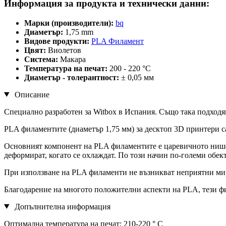
Информация за продукта и технически данни:
Марки (производители):
bq
Диаметър:
1,75 mm
Видове продукти:
PLA Филамент
Цвят:
Виолетов
Система:
Макара
Температура на печат:
200 - 220 °C
Диаметър - толерантност:
± 0,05 мм
Описание
Специално разработен за Witbox в Испания. Също така подходя
PLA филаментите (диаметър 1,75 мм) за десктоп 3D принтери с
Основният компонент на PLA филаментите е царевичното нишест
деформират, когато се охлаждат. По този начин по-големи обект
При използване на PLA филаменти не възникват неприятни ми
Благодарение на многото положителни аспекти на PLA, тези фи
Допълнителна информация
Оптимална температура на печат: 210-220 ° C