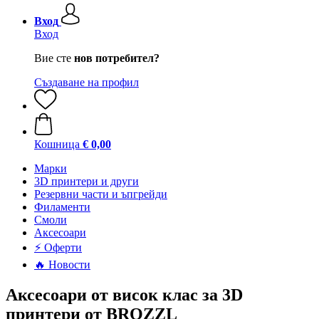
Вход
Вход
Вие сте
нов потребител?
Създаване на профил
Кошница
€ 0,00
Mарки
3D принтери и други
Резервни части и ъпгрейди
Филаменти
Смоли
Аксесоари
⚡ Оферти
🔥 Новости
Аксесоари от висок клас за 3D
принтери от BROZZL