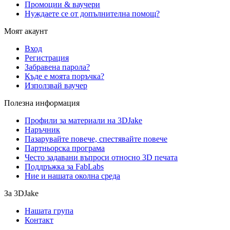
Промоции & ваучери
Нуждаете се от допълнителна помощ?
Моят акаунт
Вход
Регистрация
Забравена парола?
Къде е моята поръчка?
Използвай ваучер
Полезна информация
Профили за материали на 3DJake
Наръчник
Пазарувайте повече, спестявайте повече
Партньорска програма
Често задавани въпроси относно 3D печата
Поддръжка за FabLabs
Ние и нашата околна среда
За 3DJake
Нашата група
Контакт