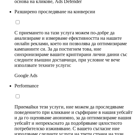
основа на кликове, Ads Defender
Разширено проследяване на конверсии
С приемането на тази услуга можем по-добре да
анализираме и измерваме ефективността на нашите
онлайн реклами, което ни позволява да оптимизираме
кампаниите си. За да постигнем това, ние
синхронизираме вашите криптирани лични данни със
следните външни доставчици, при условие че вече
използвате техните услуги:
Google Ads
Performance
Приемайки тези услуги, ние можем да проследяваме
поведението при кликване и сърфиране в нашия уебсайт
и да го оценяваме анонимно, за да оптимизираме нашия
уебсайт и непрекъснато да подобряваме цялостното
потребителско изживяване. С вашето съгласие ние
използваме следните услуги на трети страни на този