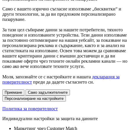
Само с вашето изрично съгласие използваме „бисквитки“ и
други технологии, за да ви предложим персонализирано
пазаруване.
За тази цел събираме данни за нашите потребители, тяхното
поведение и използваните устройства. Тези данни използваме
за постоянно оптимизиране на нашия уебсайт, за показване на
персонализирана реклама и съдържание, както и за анализ на
статистиката на използване. Освен това можем да сравняваме
вашите криптирани данни с външни доставчици и да ви
показваме оферти чрез техните онлайн рекламни канали — но
само ако вече използвате техните услуги.
Моля, запознайте се с настройките и нашата
декларация за
поверителност
преди да дадете съгласието си.
Приемане
Само задължителните
Персонализиране на настройките
Политика за поверителност
Индивидуални настройки за защита на данните
Маркетинг чрез Customer Match