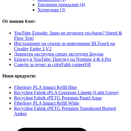
Топлинен прекъсвач (4)
Хотендове (3)
От нашия блог:
YouTube Episode: Защо не печатате по-бързо? Speed &
Flow Test!
Инсталиране на сензор за нивелиране BLTouch на
Creality Ender 3 V2
Директен екструдер срещу екструдер Боудън
Епизод в YouTube: Преглед на Neptune 4 & 4 Pro
Съвети за печат за colorFabb copperFill
Нови продукти:
Fiberlogy PLA Impact Refill Blue
Recycling Fabrik rPLA Gepresste Limette (Light Green)
Recycling Fabrik rPETG Premium Pastel Aqua
Fiberlogy PLA Impact Refill White
Recycling Fabrik rPETG Premium Translucent Burned
Amber