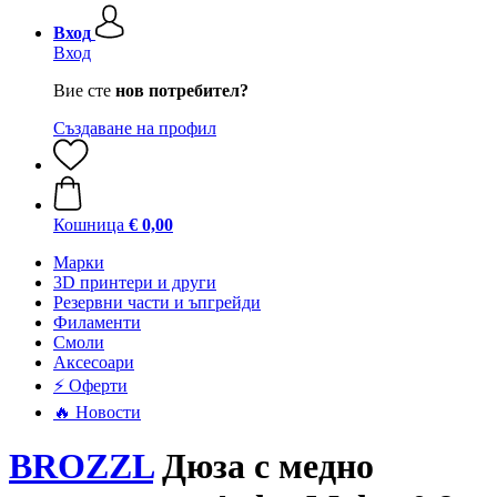
Вход
Вход
Вие сте
нов потребител?
Създаване на профил
Кошница
€ 0,00
Mарки
3D принтери и други
Резервни части и ъпгрейди
Филаменти
Смоли
Аксесоари
⚡ Оферти
🔥 Новости
BROZZL
Дюза с медно