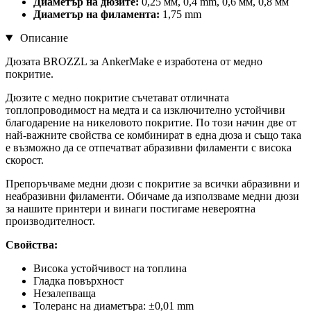
Диаметър на дюзите:
0,25 мм, 0,4 mm, 0,6 мм, 0,8 мм
Диаметър на филамента:
1,75 mm
Описание
Дюзата BROZZL за AnkerMake е изработена от медно
покритие.
Дюзите с медно покритие съчетават отличната
топлопроводимост на медта и са изключително устойчиви
благодарение на никеловото покритие. По този начин две от
най-важните свойства се комбинират в една дюза и също така
е възможно да се отпечатват абразивни филаменти с висока
скорост.
Препоръчваме медни дюзи с покритие за всички абразивни и
неабразивни филаменти. Обичаме да използваме медни дюзи
за нашите принтери и винаги постигаме невероятна
производителност.
Свойства:
Висока устойчивост на топлина
Гладка повърхност
Незалепваща
Толеранс на диаметъра: ±0,01 mm