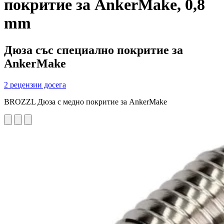
покритие за AnkerMake, 0,8
mm
Дюза със специално покритие за
AnkerMake
2 рецензии досега
BROZZL Дюза с медно покритие за AnkerMake