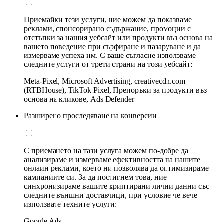
Приемайки тези услуги, ние можем да показваме
реклами, спонсорирано съдържание, промоции с
отстъпки за нашия уебсайт или продукти въз основа на
вашето поведение при сърфиране и пазаруване и да
измерваме успеха им. С ваше съгласие използваме
следните услуги от трети страни на този уебсайт:
Meta-Pixel, Microsoft Advertising, creativecdn.com
(RTBHouse), TikTok Pixel, Препоръки за продукти въз
основа на кликове, Ads Defender
Разширено проследяване на конверсии
С приемането на тази услуга можем по-добре да
анализираме и измерваме ефективността на нашите
онлайн реклами, което ни позволява да оптимизираме
кампаниите си. За да постигнем това, ние
синхронизираме вашите криптирани лични данни със
следните външни доставчици, при условие че вече
използвате техните услуги:
Google Ads