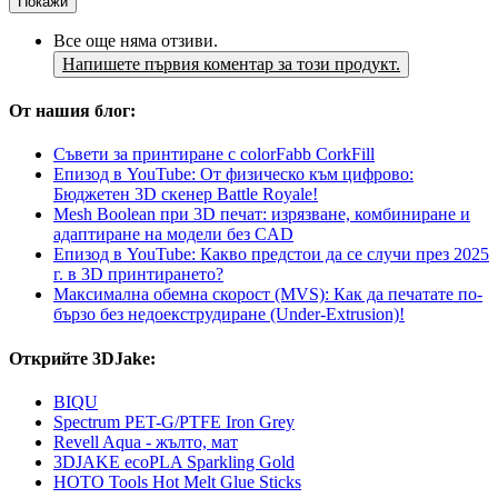
Покажи
Все още няма отзиви.
Напишете първия коментар за този продукт.
От нашия блог:
Съвети за принтиране с colorFabb CorkFill
Епизод в YouTube: От физическо към цифрово:
Бюджетен 3D скенер Battle Royale!
Mesh Boolean при 3D печат: изрязване, комбиниране и
адаптиране на модели без CAD
Епизод в YouTube: Какво предстои да се случи през 2025
г. в 3D принтирането?
Максимална обемна скорост (MVS): Как да печатате по-
бързо без недоекструдиране (Under-Extrusion)!
Открийте 3DJake:
BIQU
Spectrum PET-G/PTFE Iron Grey
Revell Aqua - жълто, мат
3DJAKE ecoPLA Sparkling Gold
HOTO Tools Hot Melt Glue Sticks