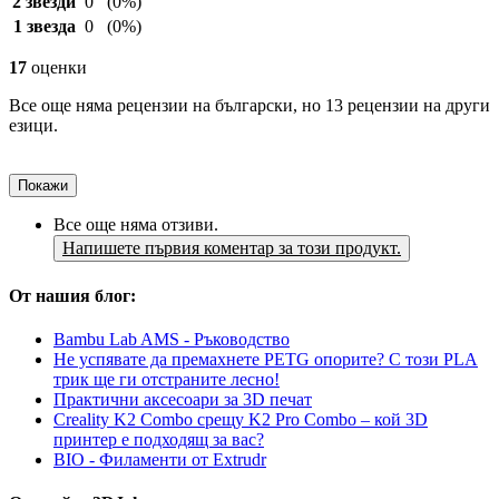
2 звезди
0
(0%)
1 звезда
0
(0%)
17
оценки
Все още няма рецензии на български, но 13 рецензии на други
езици.
Покажи
Все още няма отзиви.
Напишете първия коментар за този продукт.
От нашия блог:
Bambu Lab AMS - Ръководство
Не успявате да премахнете PETG опорите? С този PLA
трик ще ги отстраните лесно!
Практични аксесоари за 3D печат
Creality K2 Combo срещу K2 Pro Combo – кой 3D
принтер е подходящ за вас?
BIO - Филаменти от Extrudr