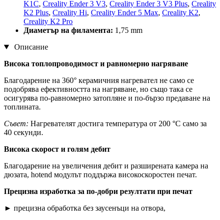
K1C
,
Creality Ender 3 V3
,
Creality Ender 3 V3 Plus
,
Creality
K2 Plus
,
Creality Hi
,
Creality Ender 5 Max
,
Creality K2
,
Creality K2 Pro
Диаметър на филамента:
1,75 mm
Описание
Висока топлопроводимост и равномерно нагряване
Благодарение на 360° керамичния нагревател не само се
подобрява ефективността на нагряване, но също така се
осигурява по-равномерно затопляне и по-бързо предаване на
топлината.
Съвет:
Нагревателят достига температура от 200 °C само за
40 секунди.
Висока скорост и голям дебит
Благодарение на увеличения дебит и разширената камера на
дюзата, hotend модулът поддържа високоскоростен печат.
Прецизна изработка за по-добри резултати при печат
► прецизна обработка без заусенъци на отвора,