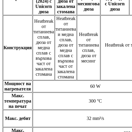
(2024) с
дюза от
месингова
с Unicorn
Unicorn
закалена
дюза
дюза
дюза
стомана
Heatbreak
Heatbreak
от
от
титаниева
титаниева
и медна
Heatbreak
сплав,
сплав,
от
дюза от
дюза от
титаниева
Heatbreak от
Конструкция
медна
медна
сплав,
сплав с
сплав с
дюза от
върхова
върхова
месинг
част от
част от
закалена
закалена
стомана
стомана
Мощност на
60 W
нагревателя
Макс.
температура
300 °C
на печат
Макс. дебит
32 mm³/s
Макс.