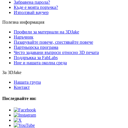
Забравена парола?
Къде е моята поръчка?
Използвай ваучер
Полезна информация
Профили за материали на 3DJake
Наръчник
Пазарувайте повече, спестявайте повече
Партньорска програма
Често задавани въпроси относно 3D печата
Поддръжка за FabLabs
Ние и нашата околна среда
За 3DJake
Нашата група
Контакт
Последвайте ни: