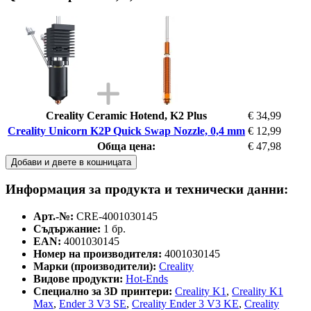
Creality Ceramic Hotend, K2 Plus
€ 34,99
Creality Unicorn K2P Quick Swap Nozzle, 0,4 mm
€ 12,99
Обща цена:
€ 47,98
Добави и двете в кошницата
Информация за продукта и технически данни:
Арт.-№:
CRE-4001030145
Съдържание:
1 бр.
EAN:
4001030145
Номер на производителя:
4001030145
Марки (производители):
Creality
Видове продукти:
Hot-Ends
Специално за 3D принтери:
Creality K1
,
Creality K1
Max
,
Ender 3 V3 SE
,
Creality Ender 3 V3 KE
,
Creality