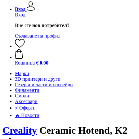
Вход
Вход
Вие сте
нов потребител?
Създаване на профил
Кошница
€ 0,00
Mарки
3D принтери и други
Резервни части и ъпгрейди
Филаменти
Смоли
Аксесоари
⚡ Оферти
🔥 Новости
Creality
Ceramic Hotend, K2