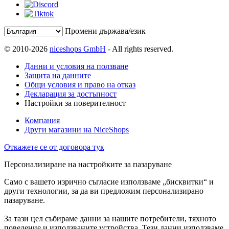
Промени държава/език
© 2010-2026
niceshops GmbH
- All rights reserved.
Данни и условия на ползване
Защита на данните
Общи условия и право на отказ
Декларация за достъпност
Настройки за поверителност
Компания
Други магазини на NiceShops
Откажете се от договора тук
Персонализиране на настройките за пазаруване
Само с вашето изрично съгласие използваме „бисквитки“ и
други технологии, за да ви предложим персонализирано
пазаруване.
За тази цел събираме данни за нашите потребители, тяхното
поведение и използваните устройства. Тези данни използваме