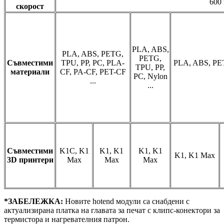
600
скорост
PLA, ABS,
PLA, ABS, PETG,
PETG,
Съвместими
TPU, PP, PC, PLA-
PLA, ABS, PET
TPU, PP,
материали
CF, PA-CF, PET-CF
PC, Nylon
...
...
Съвместими
K1C, K1
K1, K1
K1, K1
K1, K1 Max
3D принтери
Max
Max
Max
*ЗАБЕЛЕЖКА:
Новите hotend модули са снабдени с
актуализирана платка на главата за печат с клипс-конектори за
термистора и нагревателния патрон.