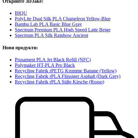
Открийте 3DJake:
BIQU
PolyLite Dual Silk PLA Chameleon Yellow-Blue
Bambu Lab PLA Basic Blue Gray
Spectrum Premium PLA High Speed Latte Beige
Spectrum PLA Silk Rainbow Ancient
Нови продукти:
Prusament PLA Jet Black Refill (NFC)
Polymaker HT-PLA Pro Black
Recycling Fabrik rPETG Krumme Banane (Yellow)
Recycling Fabrik rPLA Flüssiger Asphalt (Dark Grey)
Recycling Fabrik rPLA Süße Kirsche (Rosso)