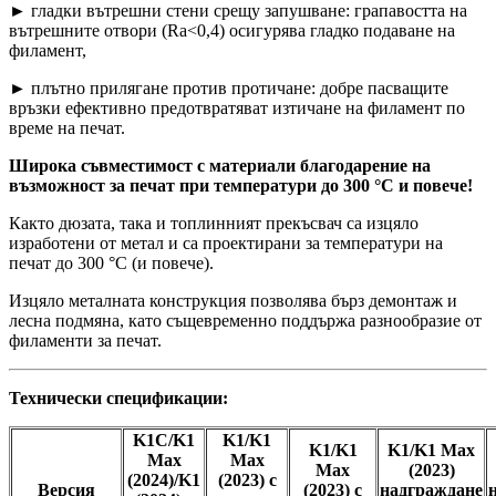
► гладки вътрешни стени срещу запушване: грапавостта на
вътрешните отвори (Ra<0,4) осигурява гладко подаване на
филамент,
► плътно прилягане против протичане: добре пасващите
връзки ефективно предотвратяват изтичане на филамент по
време на печат.
Широка съвместимост с материали благодарение на
възможност за печат при температури до 300 °C и повече!
Както дюзата, така и топлинният прекъсвач са изцяло
изработени от метал и са проектирани за температури на
печат до 300 °C (и повече).
Изцяло металната конструкция позволява бърз демонтаж и
лесна подмяна, като същевременно поддържа разнообразие от
филаменти за печат.
Технически спецификации:
K1C/K1
K1/K1
K1/K1
K1/K1 Max
Max
Max
Max
(2023)
(2024)/K1
(2023) с
Версия
(2023) с
надграждане