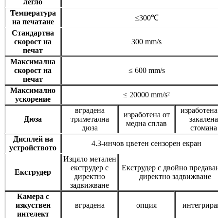
легло
Температура
≤300℃
на печатане
Стандартна
скорост на
300 mm/s
печат
Максимална
скорост на
≤ 600 mm/s
печат
Максимално
≤ 20000 mm/s²
ускорение
вградена
изработена
изработена от
Дюза
триметална
закалена
медна сплав
дюза
стомана
Дисплей на
4.3-инчов цветен сензорен екран
устройството
Изцяло метален
екструдер с
Екструдер с двойно предаван
Екструдер
директно
директно задвижване
задвижване
Камера с
изкуствен
вградена
опция
интегрира
интелект