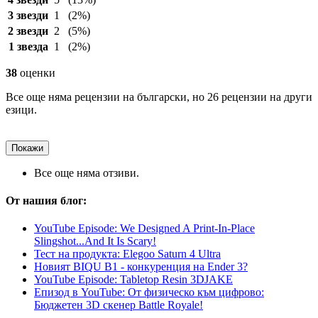
3 звезди
1
(2%)
2 звезди
2
(5%)
1 звезда
1
(2%)
38
оценки
Все още няма рецензии на български, но 26 рецензии на други
езици.
Покажи
Все още няма отзиви.
От нашия блог:
YouTube Episode: We Designed A Print-In-Place
Slingshot...And It Is Scary!
Тест на продукта: Elegoo Saturn 4 Ultra
Новият BIQU B1 - конкуренция на Ender 3?
YouTube Episode: Tabletop Resin 3DJAKE
Епизод в YouTube: От физическо към цифрово:
Бюджетен 3D скенер Battle Royale!