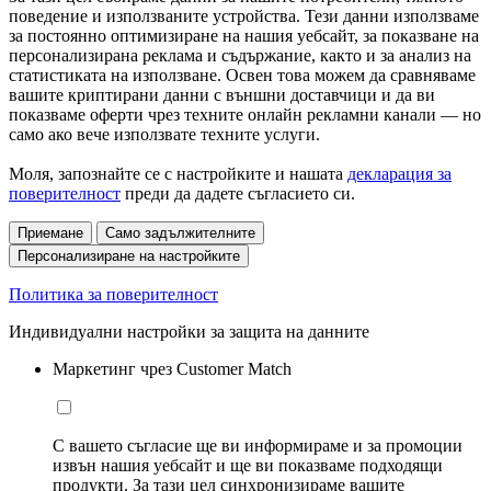
поведение и използваните устройства. Тези данни използваме
за постоянно оптимизиране на нашия уебсайт, за показване на
персонализирана реклама и съдържание, както и за анализ на
статистиката на използване. Освен това можем да сравняваме
вашите криптирани данни с външни доставчици и да ви
показваме оферти чрез техните онлайн рекламни канали — но
само ако вече използвате техните услуги.
Моля, запознайте се с настройките и нашата
декларация за
поверителност
преди да дадете съгласието си.
Приемане
Само задължителните
Персонализиране на настройките
Политика за поверителност
Индивидуални настройки за защита на данните
Маркетинг чрез Customer Match
С вашето съгласие ще ви информираме и за промоции
извън нашия уебсайт и ще ви показваме подходящи
продукти. За тази цел синхронизираме вашите