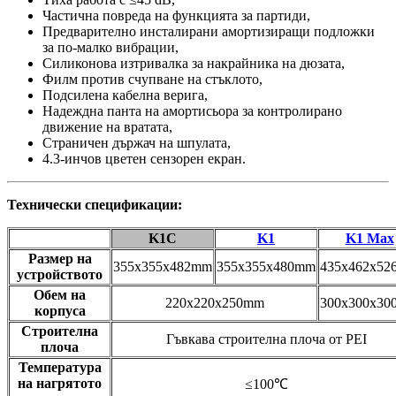
Частична повреда на функцията за партиди,
Предварително инсталирани амортизиращи подложки
за по-малко вибрации,
Силиконова изтривалка за накрайника на дюзата,
Филм против счупване на стъклото,
Подсилена кабелна верига,
Надеждна панта на амортисьора за контролирано
движение на вратата,
Страничен държач на шпулата,
4.3-инчов цветен сензорен екран.
Технически спецификации:
K1C
K1
K1 Max
Размер на
355x355x482mm
355x355x480mm
435x462x5
устройството
Обем на
220x220x250mm
300x300x3
корпуса
Строителна
Гъвкава строителна плоча от PEI
плоча
Температура
на нагрятото
≤100℃