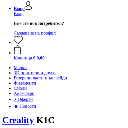
Вход
Вход
Вие сте
нов потребител?
Създаване на профил
Кошница
€ 0,00
Mарки
3D принтери и други
Резервни части и ъпгрейди
Филаменти
Смоли
Аксесоари
⚡ Оферти
🔥 Новости
Creality
K1C