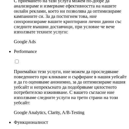
С приемането на тази услуга можем по-добре да
анализираме и измерваме ефективността на нашите
онлайн реклами, което ни позволява да оптимизираме
кампаниите си. За да постигнем това, ние
синхронизираме вашите криптирани лични данни със
следните външни доставчици, при условие че вече
използвате техните услуги:
Google Ads
Performance
Приемайки тези услуги, ние можем да проследяваме
поведението при кликване и сърфиране в нашия уебсайт
и да го оценяваме анонимно, за да оптимизираме нашия
уебсайт и непрекъснато да подобряваме цялостното
потребителско изживяване. С вашето съгласие ние
използваме следните услуги на трети страни на този
уебсайт:
Google Analytics, Clarity, A/B-Testing
Функционалност