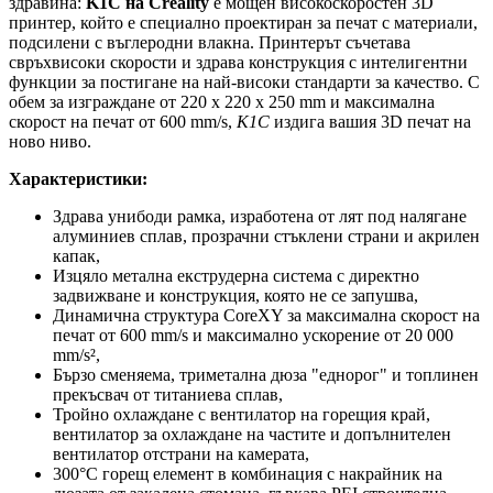
здравина:
K1C на Creality
е мощен високоскоростен 3D
принтер, който е специално проектиран за печат с материали,
подсилени с въглеродни влакна. Принтерът съчетава
свръхвисоки скорости и здрава конструкция с интелигентни
функции за постигане на най-високи стандарти за качество. С
обем за изграждане от 220 x 220 x 250 mm и максимална
скорост на печат от 600 mm/s,
K1C
издига вашия 3D печат на
ново ниво.
Характеристики:
Здрава унибоди рамка, изработена от лят под налягане
алуминиев сплав, прозрачни стъклени страни и акрилен
капак,
Изцяло метална екструдерна система с директно
задвижване и конструкция, която не се запушва,
Динамична структура CoreXY за максимална скорост на
печат от 600 mm/s и максимално ускорение от 20 000
mm/s²,
Бързо сменяема, триметална дюза "еднорог" и топлинен
прекъсвач от титаниева сплав,
Тройно охлаждане с вентилатор на горещия край,
вентилатор за охлаждане на частите и допълнителен
вентилатор отстрани на камерата,
300°C горещ елемент в комбинация с накрайник на