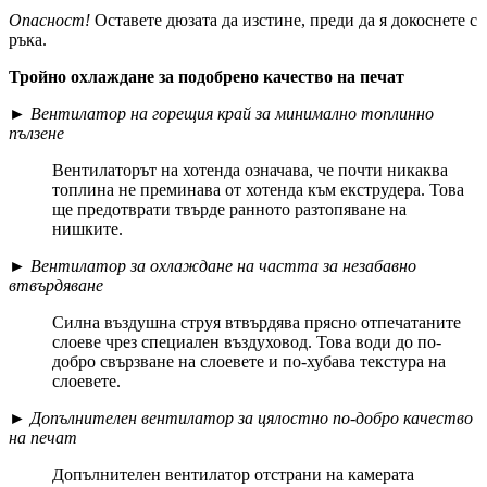
Опасност!
Оставете дюзата да изстине, преди да я докоснете с
ръка.
Тройно охлаждане за подобрено качество на печат
►
Вентилатор на горещия край за минимално топлинно
пълзене
Вентилаторът на хотенда означава, че почти никаква
топлина не преминава от хотенда към екструдера. Това
ще предотврати твърде ранното разтопяване на
нишките.
►
Вентилатор за охлаждане на частта за незабавно
втвърдяване
Силна въздушна струя втвърдява прясно отпечатаните
слоеве чрез специален въздуховод. Това води до по-
добро свързване на слоевете и по-хубава текстура на
слоевете.
►
Допълнителен вентилатор за цялостно по-добро качество
на печат
Допълнителен вентилатор отстрани на камерата