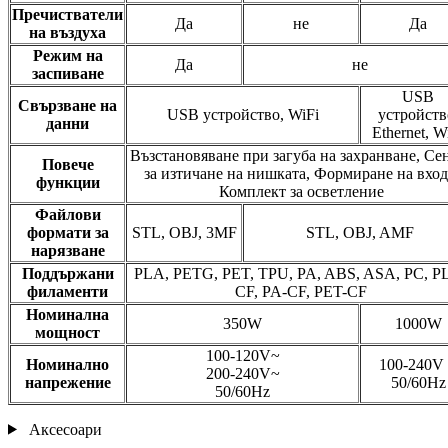
Пречистватели
Да
не
Да
на въздуха
Режим на
Да
не
заспиване
USB
Свързване на
USB устройство, WiFi
устройств
данни
Ethernet, W
Възстановяване при загуба на захранване, Се
Повече
за изтичане на нишката, Формиране на вход
функции
Комплект за осветление
Файлови
формати за
STL, OBJ, 3MF
STL, OBJ, AMF
нарязване
Поддържани
PLA, PETG, PET, TPU, PA, ABS, ASA, PC, P
филаменти
CF, PA-CF, PET-CF
Номинална
350W
1000W
мощност
100-120V~
Номинално
100-240V
200-240V~
напрежение
50/60Hz
50/60Hz
Аксесоари