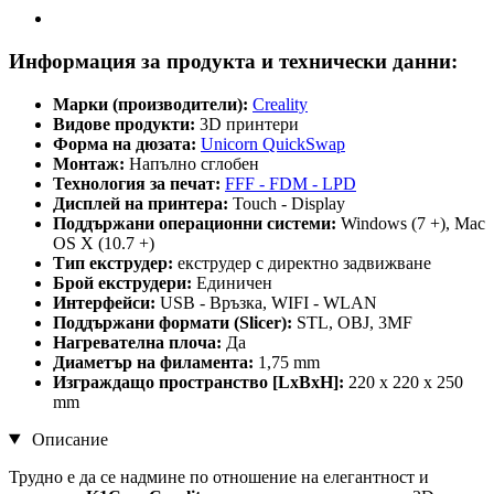
Информация за продукта и технически данни:
Марки (производители):
Creality
Видове продукти:
3D принтери
Форма на дюзата:
Unicorn QuickSwap
Монтаж:
Напълно сглобен
Технология за печат:
FFF - FDM - LPD
Дисплей на принтера:
Touch - Display
Поддържани операционни системи:
Windows (7 +), Mac
OS X (10.7 +)
Тип екструдер:
екструдер с директно задвижване
Брой екструдери:
Единичен
Интерфейси:
USB - Връзка, WIFI - WLAN
Поддържани формати (Slicer):
STL, OBJ, 3MF
Нагревателнa плочa:
Да
Диаметър на филамента:
1,75 mm
Изграждащо пространство [LxBxH]:
220 x 220 x 250
mm
Описание
Трудно е да се надмине по отношение на елегантност и