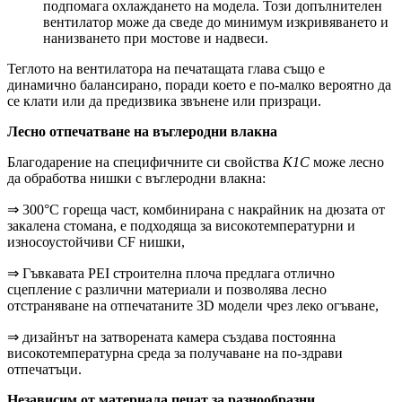
подпомага охлаждането на модела. Този допълнителен
вентилатор може да сведе до минимум изкривяването и
нанизването при мостове и надвеси.
Теглото на вентилатора на печатащата глава също е
динамично балансирано, поради което е по-малко вероятно да
се клати или да предизвика звънене или призраци.
Лесно отпечатване на въглеродни влакна
Благодарение на специфичните си свойства
K1C
може лесно
да обработва нишки с въглеродни влакна:
⇒ 300°C гореща част, комбинирана с накрайник на дюзата от
закалена стомана, е подходяща за високотемпературни и
износоустойчиви CF нишки,
⇒ Гъвкавата PEI строителна плоча предлага отлично
сцепление с различни материали и позволява лесно
отстраняване на отпечатаните 3D модели чрез леко огъване,
⇒ дизайнът на затворената камера създава постоянна
високотемпературна среда за получаване на по-здрави
отпечатъци.
Независим от материала печат за разнообразни