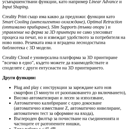
усъвършенствани функции, като например
Linear Advance
и
Input Shaping
.
Creality Print също има какво да предложи: функции като
Smart Cooling (интелигентно охлаждане)
,
Optimal Retraction
(оптимално прибиране)
,
Slim Supports (тънки опори
) и
управление на ферма за 3D принтери
не само улесняват
процеса на печат, но и извеждат удобството за потребителя на
ново ниво. Резачката има и вградена леснодостъпна
библиотека с 3D модели.
Creality Cloud е универсална платформа за 3D принтиране
"всичко в едно", където можете да взаимодействате и
споделяте с други ентусиасти на 3D принтирането.
Други функции:
Plug and play с инструкции за зареждане като нов
смартфон (3 минути от разопаковането до включването),
Високо автоматизиран и лесен за използване,
Автоматично калибриране с едно докосване
(автоматично изместване Z, автоматично нивелиране,
автоматичен тест за оформяне на входа),
Въглероден филтър за почистване на съединенията и
частиците от разтопените нишки,
Тиха работа с ≤45 dB,