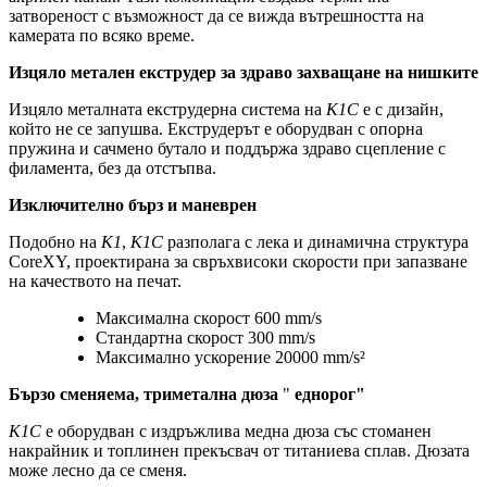
затвореност с възможност да се вижда вътрешността на
камерата по всяко време.
Изцяло метален екструдер за здраво захващане на нишките
Изцяло металната екструдерна система на
K1C
е с дизайн,
който не се запушва. Екструдерът е оборудван с опорна
пружина и сачмено бутало и поддържа здраво сцепление с
филамента, без да отстъпва.
Изключително бърз и маневрен
Подобно на
K1
,
K1C
разполага с лека и динамична структура
CoreXY, проектирана за свръхвисоки скорости при запазване
на качеството на печат.
Максимална скорост 600 mm/s
Стандартна скорост 300 mm/s
Максимално ускорение 20000 mm/s²
Бързо сменяема, триметална
дюза
"
еднорог"
K1C
е оборудван с издръжлива медна дюза със стоманен
накрайник и топлинен прекъсвач от титаниева сплав. Дюзата
може лесно да се сменя.