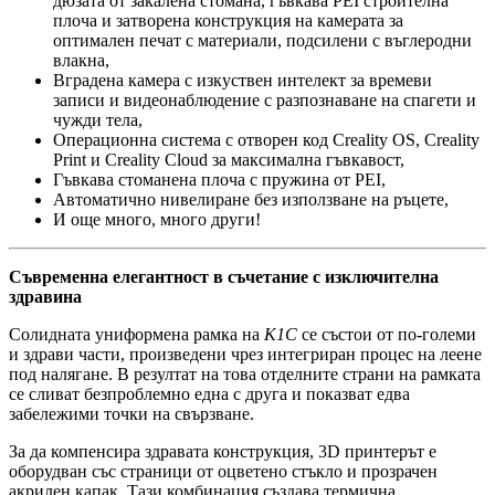
дюзата от закалена стомана, гъвкава PEI строителна
плоча и затворена конструкция на камерата за
оптимален печат с материали, подсилени с въглеродни
влакна,
Вградена камера с изкуствен интелект за времеви
записи и видеонаблюдение с разпознаване на спагети и
чужди тела,
Операционна система с отворен код Creality OS, Creality
Print и Creality Cloud за максимална гъвкавост,
Гъвкава стоманена плоча с пружина от PEI,
Автоматично нивелиране без използване на ръцете,
И още много, много други!
Съвременна елегантност в съчетание с изключителна
здравина
Солидната униформена рамка на
K1C
се състои от по-големи
и здрави части, произведени чрез интегриран процес на леене
под налягане. В резултат на това отделните страни на рамката
се сливат безпроблемно една с друга и показват едва
забележими точки на свързване.
За да компенсира здравата конструкция, 3D принтерът е
оборудван със страници от оцветено стъкло и прозрачен
акрилен капак. Тази комбинация създава термична