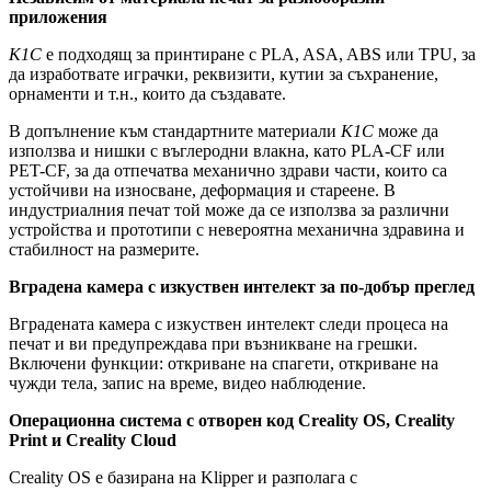
приложения
K1C
е подходящ за принтиране с PLA, ASA, ABS или TPU, за
да изработвате играчки, реквизити, кутии за съхранение,
орнаменти и т.н., които да създавате.
В допълнение към стандартните материали
K1C
може да
използва и нишки с въглеродни влакна, като PLA-CF или
PET-CF, за да отпечатва механично здрави части, които са
устойчиви на износване, деформация и стареене. В
индустриалния печат той може да се използва за различни
устройства и прототипи с невероятна механична здравина и
стабилност на размерите.
Вградена камера с изкуствен интелект за по-добър преглед
Вградената камера с изкуствен интелект следи процеса на
печат и ви предупреждава при възникване на грешки.
Включени функции: откриване на спагети, откриване на
чужди тела, запис на време, видео наблюдение.
Операционна система с отворен код Creality OS, Creality
Print и Creality Cloud
Creality OS е базирана на Klipper и разполага с