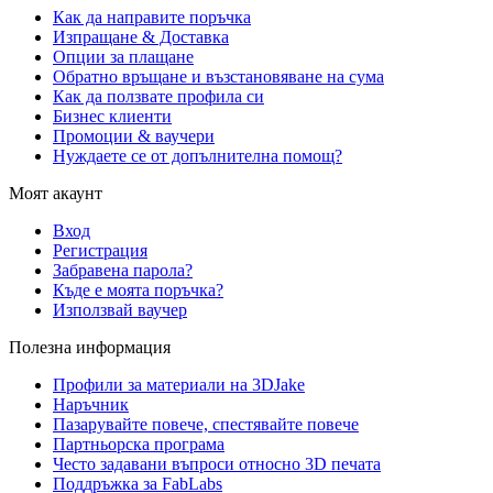
Как да направите поръчка
Изпращане & Доставка
Опции за плащане
Обратно връщане и възстановяване на сума
Как да ползвате профила си
Бизнес клиенти
Промоции & ваучери
Нуждаете се от допълнителна помощ?
Моят акаунт
Вход
Регистрация
Забравена парола?
Къде е моята поръчка?
Използвай ваучер
Полезна информация
Профили за материали на 3DJake
Наръчник
Пазарувайте повече, спестявайте повече
Партньорска програма
Често задавани въпроси относно 3D печата
Поддръжка за FabLabs