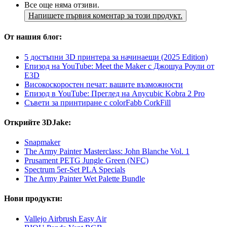
Все още няма отзиви.
Напишете първия коментар за този продукт.
От нашия блог:
5 достъпни 3D принтера за начинаещи (2025 Edition)
Епизод на YouTube: Meet the Maker с Джошуа Роули от
E3D
Високоскоростен печат: вашите възможности
Епизод в YouTube: Преглед на Anycubic Kobra 2 Pro
Съвети за принтиране с colorFabb CorkFill
Открийте 3DJake:
Snapmaker
The Army Painter Masterclass: John Blanche Vol. 1
Prusament PETG Jungle Green (NFC)
Spectrum 5er-Set PLA Specials
The Army Painter Wet Palette Bundle
Нови продукти:
Vallejo Airbrush Easy Air