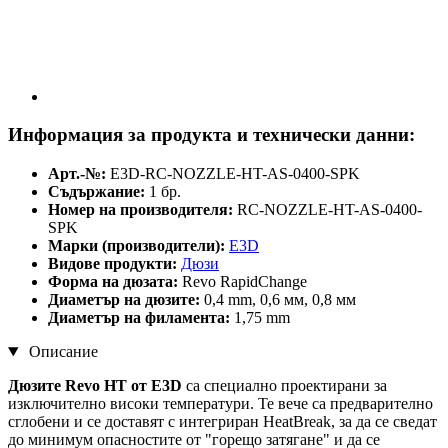
Информация за продукта и технически данни:
Арт.-№:
E3D-RC-NOZZLE-HT-AS-0400-SPK
Съдържание:
1 бр.
Номер на производителя:
RC-NOZZLE-HT-AS-0400-
SPK
Марки (производители):
E3D
Видове продукти:
Дюзи
Форма на дюзата:
Revo RapidChange
Диаметър на дюзите:
0,4 mm, 0,6 мм, 0,8 мм
Диаметър на филамента:
1,75 mm
Описание
Дюзите Revo HT от E3D
са специално проектирани за
изключително високи температури. Те вече са предварително
сглобени и се доставят с интегриран HeatBreak, за да се сведат
до минимум опасностите от "горещо затягане" и да се