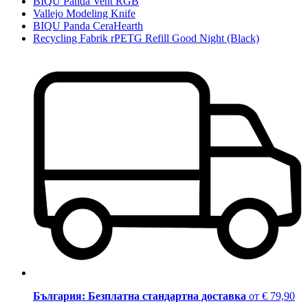
BIQU Panda Vent RGB
Vallejo Modeling Knife
BIQU Panda CeraHearth
Recycling Fabrik rPETG Refill Good Night (Black)
България: Безплатна стандартна доставка
от € 79,90