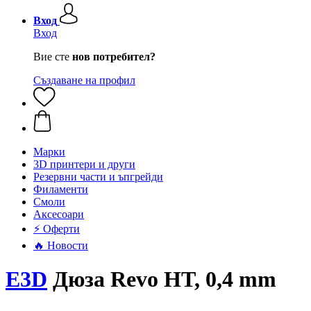
Вход
Вход
Вие сте
нов потребител?
Създаване на профил
Mарки
3D принтери и други
Резервни части и ъпгрейди
Филаменти
Смоли
Аксесоари
⚡ Оферти
🔥 Новости
E3D
Дюза Revo HT, 0,4 mm