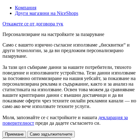
Компания
Други магазини на NiceShops
Откажете се от договора тук
Персонализиране на настройките за пазаруване
Само с вашето изрично съгласие използваме „бисквитки“ и
други технологии, за да ви предложим персонализирано
пазаруване.
За тази цел събираме данни за нашите потребители, тяхното
поведение и използваните устройства. Тези данни използваме
за постоянно оптимизиране на нашия уебсайт, за показване на
персонализирана реклама и съдържание, както и за анализ на
статистиката на използване. Освен това можем да сравняваме
вашите криптирани данни с външни доставчици и да ви
показваме оферти чрез техните онлайн рекламни канали — но
само ако вече използвате техните услуги.
Моля, запознайте се с настройките и нашата
декларация за
поверителност
преди да дадете съгласието си.
Приемане
Само задължителните