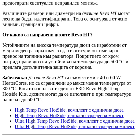
предотврати евентуален неправилен монтаж.
Различните размери или диаметри на
дюзите Revo HT
могат
лесно да бъдат идентифицирани. Това се осигурява от ясно
видими, гравирани цифри.
От какво са направени дюзите Revo HT?
Устойчивите на висока температура дюзи са изработени от
мед и меден разпръсквач, за да се осигури оптимизиран
пренос на топлина към радиатора. Покритието от хром
нитрид прави дюзата устойчива на температура до 500 °C и
предлага допълнителна защита от корозия.
Забележка:
Дюзите Revo HT
са съвместими с 40 и 60 W
HeaterCores, но са ограничени до максимална температура от
300 °C. Когато използвате един от E3D Revo High Temp
Hotside Kits, дюзите могат да се използват и при температури
на печат до 500 °C:
High Temp Revo HotSide, комплект с единична дюза
High Temp Revo HotSide, напълно зареден комплект
Ultra High Temp Revo HotSide, комплект с единична дюза
Ultra High Temp Revo HotSide, напълно зареден комплект