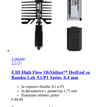
2 опции
3.7 (7)
E3D
High Flow ObXidian™ HotEnd за
Bambu Lab X1/P1 Series, 0,4 mm
За сериите Bambu X1 и P1
За филаменти с диаметър 1,75 mm
Повишен обемен дебит
€ 89,99