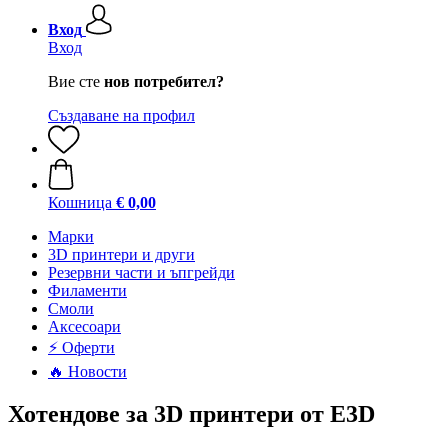
Вход
Вход
Вие сте
нов потребител?
Създаване на профил
Кошница
€ 0,00
Mарки
3D принтери и други
Резервни части и ъпгрейди
Филаменти
Смоли
Аксесоари
⚡ Оферти
🔥 Новости
Хотендове за 3D принтери от E3D