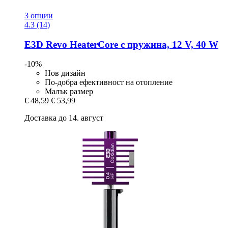
3 опции
4.3 (14)
E3D
Revo HeaterCore с пружина, 12 V, 40 W
-10%
Нов дизайн
По-добра ефективност на отопление
Малък размер
€ 48,59
€ 53,99
Доставка до 14. август