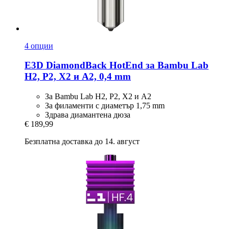
4 опции
E3D
DiamondBack HotEnd за Bambu Lab
H2, P2, X2 и A2, 0,4 mm
За Bambu Lab H2, P2, X2 и A2
За филаменти с диаметър 1,75 mm
Здрава диамантена дюза
€ 189,99
Безплатна доставка до 14. август