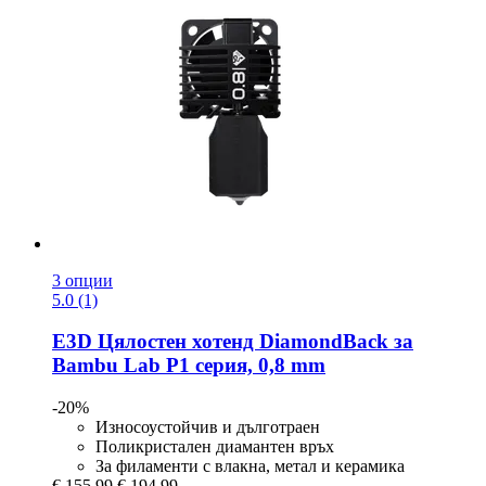
3 опции
5.0 (1)
E3D
Цялостен хотенд DiamondBack за
Bambu Lab P1 серия, 0,8 mm
-20%
Износоустойчив и дълготраен
Поликристален диамантен връх
За филаменти с влакна, метал и керамика
€ 155,99
€ 194,99