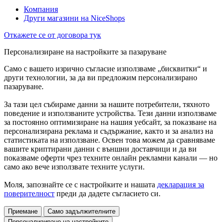
Компания
Други магазини на NiceShops
Откажете се от договора тук
Персонализиране на настройките за пазаруване
Само с вашето изрично съгласие използваме „бисквитки“ и
други технологии, за да ви предложим персонализирано
пазаруване.
За тази цел събираме данни за нашите потребители, тяхното
поведение и използваните устройства. Тези данни използваме
за постоянно оптимизиране на нашия уебсайт, за показване на
персонализирана реклама и съдържание, както и за анализ на
статистиката на използване. Освен това можем да сравняваме
вашите криптирани данни с външни доставчици и да ви
показваме оферти чрез техните онлайн рекламни канали — но
само ако вече използвате техните услуги.
Моля, запознайте се с настройките и нашата
декларация за
поверителност
преди да дадете съгласието си.
Приемане
Само задължителните
Персонализиране на настройките