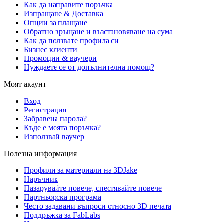
Как да направите поръчка
Изпращане & Доставка
Опции за плащане
Обратно връщане и възстановяване на сума
Как да ползвате профила си
Бизнес клиенти
Промоции & ваучери
Нуждаете се от допълнителна помощ?
Моят акаунт
Вход
Регистрация
Забравена парола?
Къде е моята поръчка?
Използвай ваучер
Полезна информация
Профили за материали на 3DJake
Наръчник
Пазарувайте повече, спестявайте повече
Партньорска програма
Често задавани въпроси относно 3D печата
Поддръжка за FabLabs