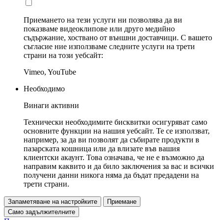
Приемането на тези услуги ни позволява да ви
показваме видеоклипове или друго медийно
съдържание, хоствано от външни доставчици. С вашето
съгласие ние използваме следните услуги на трети
страни на този уебсайт:
Vimeo, YouTube
Необходимо
Винаги активни
Технически необходимите бисквитки осигуряват само
основните функции на нашия уебсайт. Те се използват,
например, за да ви позволят да събирате продукти в
пазарската кошница или да влизате във вашия
клиентски акаунт. Това означава, че не е възможно да
направим каквито и да било заключения за вас и всички
получени данни никога няма да бъдат предадени на
трети страни.
Запаметяване на настройките
Приемане
Само задължителните