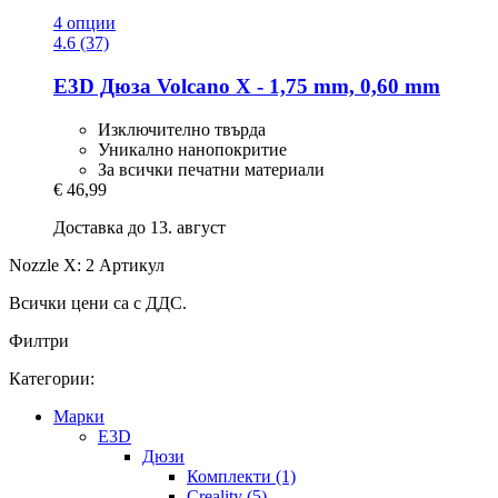
4 опции
4.6 (37)
E3D
Дюза Volcano Х -​ 1,75 mm, 0,60 mm
Изключително твърда
Уникално нанопокритие
За всички печатни материали
€ 46,99
Доставка до 13. август
Nozzle X: 2 Артикул
Всички цени са с ДДС.
Филтри
Категории:
Mарки
E3D
Дюзи
Комплекти (1)
Creality (5)