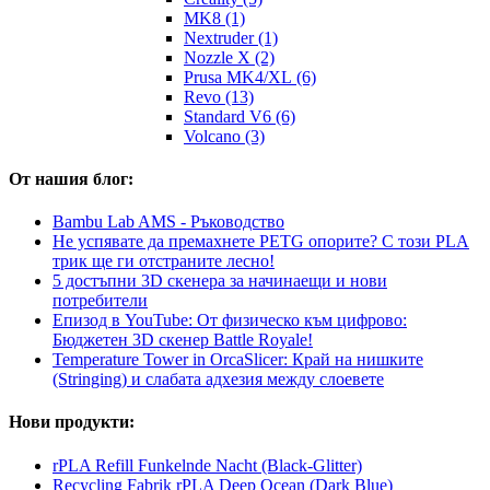
MK8 (1)
Nextruder (1)
Nozzle X (2)
Prusa MK4/XL (6)
Revo (13)
Standard V6 (6)
Volcano (3)
От нашия блог:
Bambu Lab AMS - Ръководство
Не успявате да премахнете PETG опорите? С този PLA
трик ще ги отстраните лесно!
5 достъпни 3D скенера за начинаещи и нови
потребители
Епизод в YouTube: От физическо към цифрово:
Бюджетен 3D скенер Battle Royale!
Temperature Tower in OrcaSlicer: Край на нишките
(Stringing) и слабата адхезия между слоевете
Нови продукти:
rPLA Refill Funkelnde Nacht (Black-Glitter)
Recycling Fabrik rPLA Deep Ocean (Dark Blue)