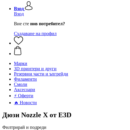
Вход
Вход
Вие сте
нов потребител?
Създаване на профил
Mарки
3D принтери и други
Резервни части и ъпгрейди
Филаменти
Смоли
Аксесоари
⚡ Оферти
🔥 Новости
Дюзи Nozzle X от E3D
Филтрирай и подреди