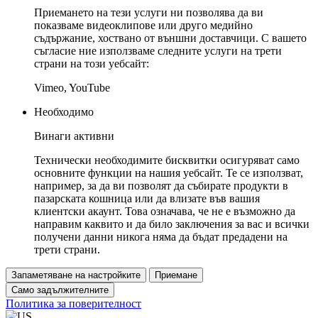
Приемането на тези услуги ни позволява да ви
показваме видеоклипове или друго медийно
съдържание, хоствано от външни доставчици. С вашето
съгласие ние използваме следните услуги на трети
страни на този уебсайт:
Vimeo, YouTube
Необходимо
Винаги активни
Технически необходимите бисквитки осигуряват само
основните функции на нашия уебсайт. Те се използват,
например, за да ви позволят да събирате продукти в
пазарската кошница или да влизате във вашия
клиентски акаунт. Това означава, че не е възможно да
направим каквито и да било заключения за вас и всички
получени данни никога няма да бъдат предадени на
трети страни.
Запаметяване на настройките
Приемане
Само задължителните
Политика за поверителност