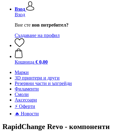
Вход
Вход
Вие сте
нов потребител?
Създаване на профил
Кошница
€ 0,00
Mарки
3D принтери и други
Резервни части и ъпгрейди
Филаменти
Смоли
Аксесоари
⚡ Оферти
🔥 Новости
RapidChange Revo - компоненти