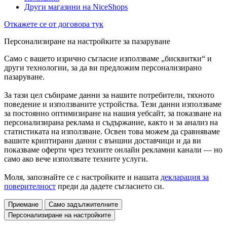
Други магазини на NiceShops
Откажете се от договора тук
Персонализиране на настройките за пазаруване
Само с вашето изрично съгласие използваме „бисквитки“ и
други технологии, за да ви предложим персонализирано
пазаруване.
За тази цел събираме данни за нашите потребители, тяхното
поведение и използваните устройства. Тези данни използваме
за постоянно оптимизиране на нашия уебсайт, за показване на
персонализирана реклама и съдържание, както и за анализ на
статистиката на използване. Освен това можем да сравняваме
вашите криптирани данни с външни доставчици и да ви
показваме оферти чрез техните онлайн рекламни канали — но
само ако вече използвате техните услуги.
Моля, запознайте се с настройките и нашата
декларация за
поверителност
преди да дадете съгласието си.
Приемане
Само задължителните
Персонализиране на настройките