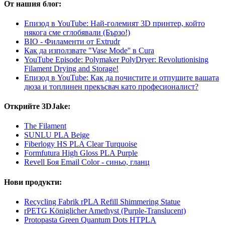
От нашия блог:
Епизод в YouTube: Най-големият 3D принтер, който
някога сме сглобявали (Бързо!)
BIO - Филаменти от Extrudr
Как да използвате "Vase Mode'' в Cura
YouTube Episode: Polymaker PolyDryer: Revolutionising
Filament Drying and Storage!
Епизод в YouTube: Как да почистите и отпушите вашата
дюза и топлинен прекъсвач като професионалист?
Открийте 3DJake:
The Filament
SUNLU PLA Beige
Fiberlogy HS PLA Clear Turquoise
Formfutura High Gloss PLA Purple
Revell Боя Email Color - синьо, гланц
Нови продукти:
Recycling Fabrik rPLA Refill Shimmering Statue
rPETG Königlicher Amethyst (Purple-Translucent)
Protopasta Green Quantum Dots HTPLA