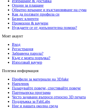
Изпращане & Доставка
Опции за плащане
Обратно връщане и възстановяване на сума
Как да ползвате профила си
Бизнес клиенти
Промоции & ваучери
Нуждаете се от допълнителна помощ?
Моят акаунт
Вход
Регистрация
Забравена парола?
Къде е моята поръчка?
Използвай ваучер
Полезна информация
Профили за материали на 3DJake
Наръчник
Пазарувайте повече, спестявайте повече
Партньорска програма
Често задавани въпроси относно 3D печата
Поддръжка за FabLabs
Ние и нашата околна среда