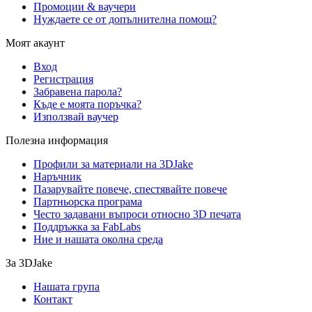
Промоции & ваучери
Нуждаете се от допълнителна помощ?
Моят акаунт
Вход
Регистрация
Забравена парола?
Къде е моята поръчка?
Използвай ваучер
Полезна информация
Профили за материали на 3DJake
Наръчник
Пазарувайте повече, спестявайте повече
Партньорска програма
Често задавани въпроси относно 3D печата
Поддръжка за FabLabs
Ние и нашата околна среда
За 3DJake
Нашата група
Контакт