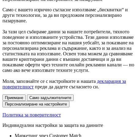
Само с вашето изрично съгласие използваме „бисквитки“ и
други технологии, за да ви предложим персонализирано
пазаруване.
За тази цел събираме данни за нашите потребители, тяхното
поведение и използваните устройства. Тези данни използваме
за постоянно оптимизиране на нашия уебсайт, за показване на
персонализирана реклама и съдържание, както и за анализ на
статистиката на използване. Освен това можем да сравняваме
вашите криптирани данни с външни доставчици и да ви
показваме оферти чрез техните онлайн рекламни канали — но
само ако вече използвате техните услуги.
Моля, запознайте се с настройките и нашата
декларация за
поверителност
преди да дадете съгласието си.
Приемане
Само задължителните
Персонализиране на настройките
Политика за поверителност
Индивидуални настройки за защита на данните
Маркетинг чрез Customer Match