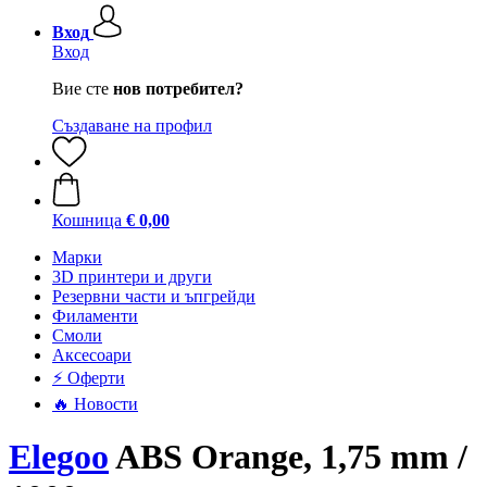
Вход
Вход
Вие сте
нов потребител?
Създаване на профил
Кошница
€ 0,00
Mарки
3D принтери и други
Резервни части и ъпгрейди
Филаменти
Смоли
Аксесоари
⚡ Оферти
🔥 Новости
Elegoo
ABS Orange, 1,75 mm /