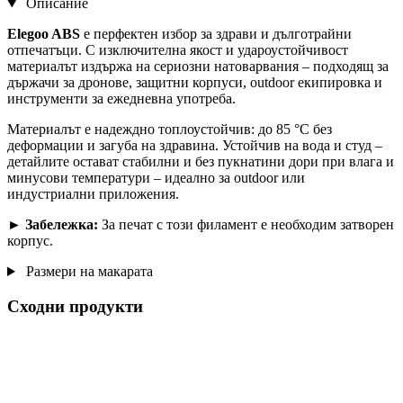
Описание
Elegoo ABS
е перфектен избор за здрави и дълготрайни
отпечатъци. С изключителна якост и удароустойчивост
материалът издържа на сериозни натоварвания – подходящ за
държачи за дронове, защитни корпуси, outdoor екипировка и
инструменти за ежедневна употреба.
Материалът е надеждно топлоустойчив: до 85 °C без
деформации и загуба на здравина. Устойчив на вода и студ –
детайлите остават стабилни и без пукнатини дори при влага и
минусови температури – идеално за outdoor или
индустриални приложения.
► Забележка:
За печат с този филамент е необходим затворен
корпус.
Размери на макарата
Сходни продукти