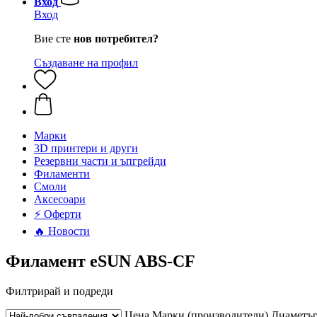
Вход
Вход
Вие сте
нов потребител?
Създаване на профил
Mарки
3D принтери и други
Резервни части и ъпгрейди
Филаменти
Смоли
Аксесоари
⚡ Оферти
🔥 Новости
Филамент eSUN ABS-CF
Филтрирай и подреди
Цена
Марки (производители)
Диаметъ