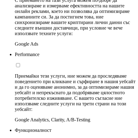
С приемането на тази услуга можем по-добре да
анализираме и измерваме ефективността на нашите
онлайн реклами, което ни позволява да оптимизираме
кампаниите си. За да постигнем това, ние
синхронизираме вашите криптирани лични данни със
следните външни доставчици, при условие че вече
използвате техните услуги:
Google Ads
Performance
Приемайки тези услуги, ние можем да проследяваме
поведението при кликване и сърфиране в нашия уебсайт
и да го оценяваме анонимно, за да оптимизираме нашия
уебсайт и непрекъснато да подобряваме цялостното
потребителско изживяване. С вашето съгласие ние
използваме следните услуги на трети страни на този
уебсайт:
Google Analytics, Clarity, A/B-Testing
Функционалност