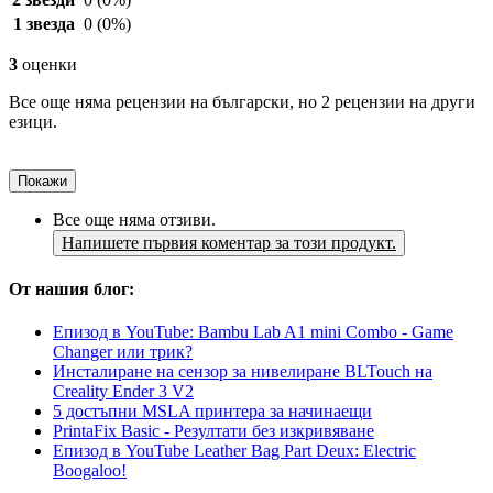
1 звезда
0
(0%)
3
оценки
Все още няма рецензии на български, но 2 рецензии на други
езици.
Покажи
Все още няма отзиви.
Напишете първия коментар за този продукт.
От нашия блог:
Епизод в YouTube: Bambu Lab A1 mini Combo - Game
Changer или трик?
Инсталиране на сензор за нивелиране BLTouch на
Creality Ender 3 V2
5 достъпни MSLA принтера за начинаещи
PrintaFix Basic - Резултати без изкривяване
Епизод в YouTube Leather Bag Part Deux: Electric
Boogaloo!