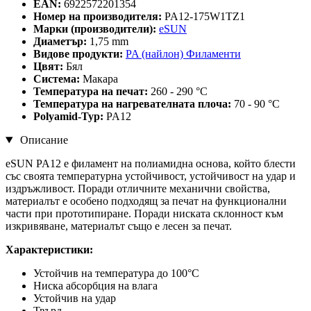
EAN:
6922572201354
Номер на производителя:
PA12-175W1TZ1
Марки (производители):
eSUN
Диаметър:
1,75 mm
Видове продукти:
PA (найлон) Филаменти
Цвят:
Бял
Система:
Макара
Температура на печат:
260 - 290 °C
Температура на нагревателната плоча:
70 - 90 °C
Polyamid-Typ:
PA12
Описание
eSUN PA12 е филамент на полиамидна основа, който блести
със своята температурна устойчивост, устойчивост на удар и
издръжливост. Поради отличните механични свойства,
материалът е особено подходящ за печат на функционални
части при прототипиране. Поради ниската склонност към
изкривяване, материалът също е лесен за печат.
Характеристики:
Устойчив на температура до 100°C
Ниска абсорбция на влага
Устойчив на удар
Твърд