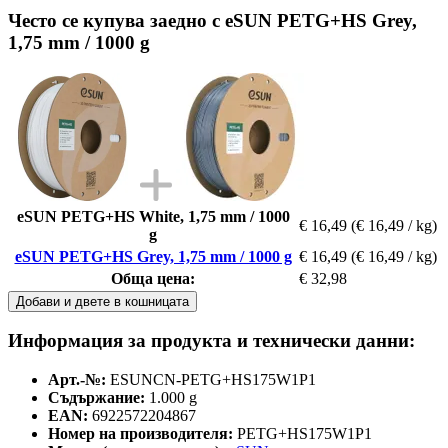
Често се купува заедно с eSUN PETG+HS Grey,
1,75 mm / 1000 g
eSUN PETG+HS White, 1,75 mm / 1000
€ 16,49
(€ 16,49 / kg)
g
eSUN PETG+HS Grey, 1,75 mm / 1000 g
€ 16,49
(€ 16,49 / kg)
Обща цена:
€ 32,98
Добави и двете в кошницата
Информация за продукта и технически данни:
Арт.-№:
ESUNCN-PETG+HS175W1P1
Съдържание:
1.000 g
EAN:
6922572204867
Номер на производителя:
PETG+HS175W1P1