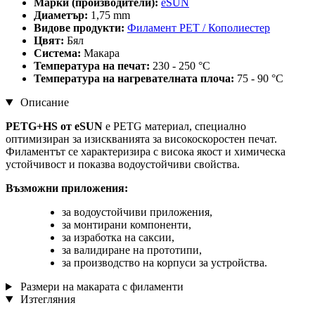
Марки (производители):
eSUN
Диаметър:
1,75 mm
Видове продукти:
Филамент PET / Кополиестер
Цвят:
Бял
Система:
Макара
Температура на печат:
230 - 250 °C
Температура на нагревателната плоча:
75 - 90 °C
Описание
PETG+HS от eSUN
е PETG материал, специално
оптимизиран за изискванията за високоскоростен печат.
Филаментът се характеризира с висока якост и химическа
устойчивост и показва водоустойчиви свойства.
Възможни приложения:
за водоустойчиви приложения,
за монтирани компоненти,
за изработка на саксии,
за валидиране на прототипи,
за производство на корпуси за устройства.
Размери на макарата с филаменти
Изтегляния