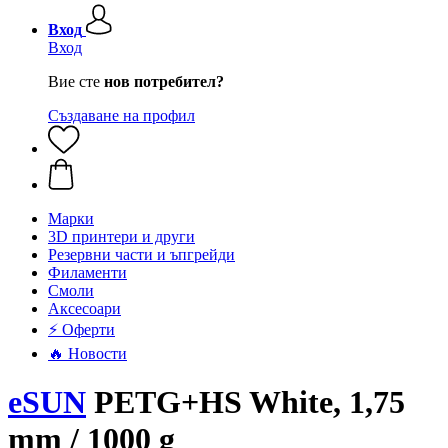
Вход
Вход
Вие сте
нов потребител?
Създаване на профил
Mарки
3D принтери и други
Резервни части и ъпгрейди
Филаменти
Смоли
Аксесоари
⚡ Оферти
🔥 Новости
eSUN
PETG+HS White, 1,75
mm / 1000 g