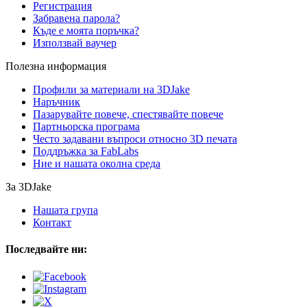
Регистрация
Забравена парола?
Къде е моята поръчка?
Използвай ваучер
Полезна информация
Профили за материали на 3DJake
Наръчник
Пазарувайте повече, спестявайте повече
Партньорска програма
Често задавани въпроси относно 3D печата
Поддръжка за FabLabs
Ние и нашата околна среда
За 3DJake
Нашата група
Контакт
Последвайте ни: