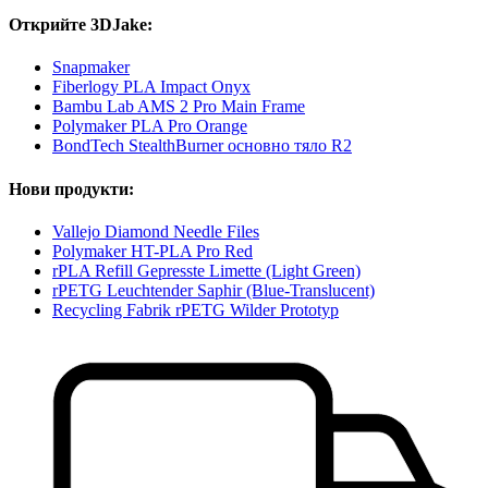
Открийте 3DJake:
Snapmaker
Fiberlogy PLA Impact Onyx
Bambu Lab AMS 2 Pro Main Frame
Polymaker PLA Pro Orange
BondTech StealthBurner основно тяло R2
Нови продукти:
Vallejo Diamond Needle Files
Polymaker HT-PLA Pro Red
rPLA Refill Gepresste Limette (Light Green)
rPETG Leuchtender Saphir (Blue-Translucent)
Recycling Fabrik rPETG Wilder Prototyp