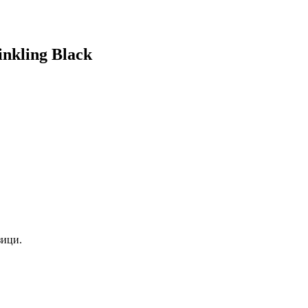
nkling Black
зици.