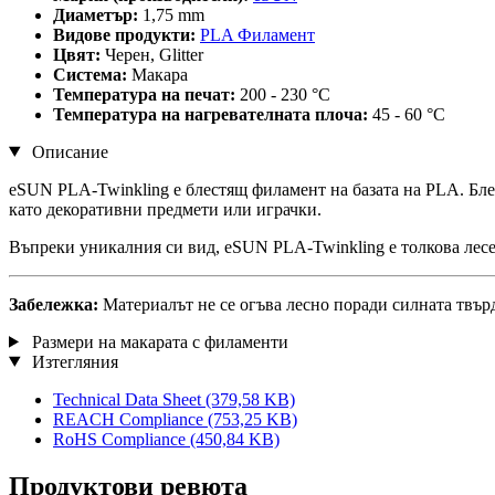
Диаметър:
1,75 mm
Видове продукти:
PLA Филамент
Цвят:
Черен, Glitter
Система:
Макара
Температура на печат:
200 - 230 °C
Температура на нагревателната плоча:
45 - 60 °C
Описание
eSUN PLA-Twinkling е блестящ филамент на базата на PLA. Блес
като декоративни предмети или играчки.
Въпреки уникалния си вид, eSUN PLA-Twinkling е толкова лесе
Забележка:
Материалът не се огъва лесно поради силната твърд
Размери на макарата с филаменти
Изтегляния
Technical Data Sheet
(379,58 KB)
REACH Compliance
(753,25 KB)
RoHS Compliance
(450,84 KB)
Продуктови ревюта