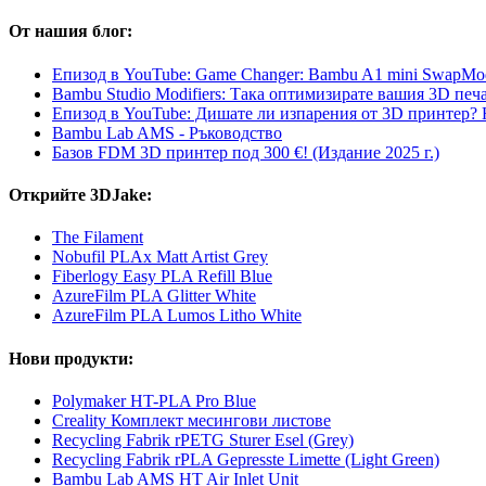
От нашия блог:
Епизод в YouTube: Game Changer: Bambu A1 mini SwapMo
Bambu Studio Modifiers: Така оптимизирате вашия 3D печа
Епизод в YouTube: Дишате ли изпарения от 3D принтер?
Bambu Lab AMS - Ръководство
Базов FDM 3D принтер под 300 €! (Издание 2025 г.)
Открийте 3DJake:
The Filament
Nobufil PLAx Matt Artist Grey
Fiberlogy Easy PLA Refill Blue
AzureFilm PLA Glitter White
AzureFilm PLA Lumos Litho White
Нови продукти:
Polymaker HT-PLA Pro Blue
Creality Комплект месингови листове
Recycling Fabrik rPETG Sturer Esel (Grey)
Recycling Fabrik rPLA Gepresste Limette (Light Green)
Bambu Lab AMS HT Air Inlet Unit