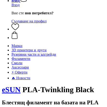
Вход
Вход
Вие сте
нов потребител?
Създаване на профил
Mарки
3D принтери и други
Резервни части и ъпгрейди
Филаменти
Смоли
Аксесоари
⚡ Оферти
🔥 Новости
eSUN
PLA-Twinkling Black
Блестящ филамент на базата на PLA