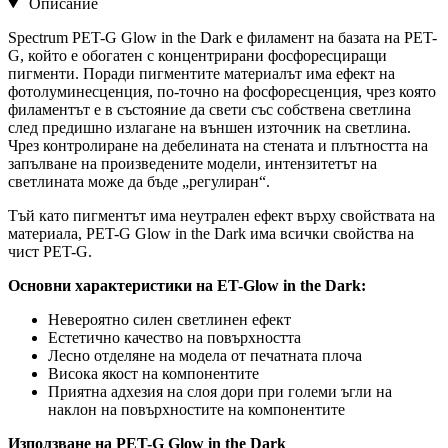
Описание
Spectrum PET-G Glow in the Dark е филамент на базата на PET-
G, който е обогатен с концентрирани фосфоресциращи
пигменти. Поради пигментите материалът има ефект на
фотолуминесценция, по-точно на фосфоресценция, чрез която
филаментът е в състояние да свети със собствена светлина
след предишно излагане на външен източник на светлина.
Чрез контролиране на дебелината на стената и плътността на
запълване на произведените модели, интензитетът на
светлината може да бъде „регулиран“.
Тъй като пигментът има неутрален ефект върху свойствата на
материала, PET-G Glow in the Dark има всички свойства на
чист PET-G.
Основни характеристики на
ET-Glow in the Dark:
Невероятно силен светлинен ефект
Естетично качество на повърхността
Лесно отделяне на модела от печатната плоча
Висока якост на компонентите
Приятна адхезия на слоя дори при големи ъгли на
наклон на повърхностите на компонентите
Използване на PET-G Glow in the Dark