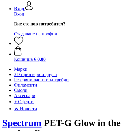
Вход
Вход
Вие сте
нов потребител?
Създаване на профил
Кошница
€ 0,00
Mарки
3D принтери и други
Резервни части и ъпгрейди
Филаменти
Смоли
Аксесоари
⚡ Оферти
🔥 Новости
Spectrum
PET-G Glow in the