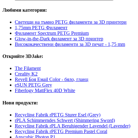
Любими категории:
Светещи на тъмно PETG филаменти за 3D принтери
1,75mm PETG Филамент
Филамент Spectrum PETG Premium
Glow-in-the-Dark филамент за 3D принтер
Висококачествени филаменти за 3D печат - 1,75 mm
Открийте 3DJake:
The Filament
Creality K2
Revell Боя Емаil Color - бяло, гланц
eSUN PETG Grey
Fiberlogy MattFlex 40D White
Нови продукти:
Recycling Fabrik rPETG Sturer Esel (Grey)
rPLA Schimmerndes Schwert (Shimmering Sword)
Recycling Fabrik rPLA Beruhigender Lavendel (Lavender)
Recycling Fabrik rPETG Premium Pastel Coral
Anycubic Photon P1