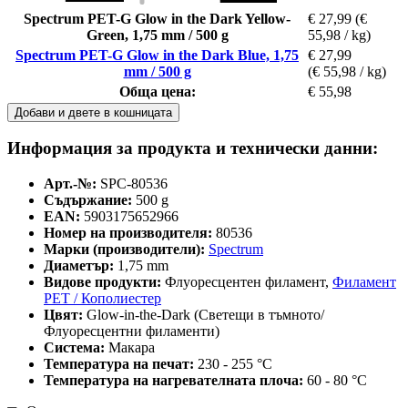
Spectrum PET-G Glow in the Dark Yellow-
€ 27,99
(€
Green, 1,75 mm / 500 g
55,98 / kg)
Spectrum PET-G Glow in the Dark Blue, 1,75
€ 27,99
mm / 500 g
(€ 55,98 / kg)
Обща цена:
€ 55,98
Добави и двете в кошницата
Информация за продукта и технически данни:
Арт.-№:
SPC-80536
Съдържание:
500 g
EAN:
5903175652966
Номер на производителя:
80536
Марки (производители):
Spectrum
Диаметър:
1,75 mm
Видове продукти:
Флуоресцентен филамент,
Филамент
PET / Кополиестер
Цвят:
Glow-in-the-Dark (Светещи в тъмното/
Флуоресцентни филаменти)
Система:
Макара
Температура на печат:
230 - 255 °C
Температура на нагревателната плоча:
60 - 80 °C