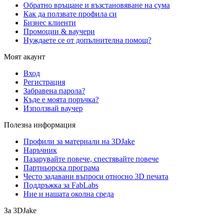
Обратно връщане и възстановяване на сума
Как да ползвате профила си
Бизнес клиенти
Промоции & ваучери
Нуждаете се от допълнителна помощ?
Моят акаунт
Вход
Регистрация
Забравена парола?
Къде е моята поръчка?
Използвай ваучер
Полезна информация
Профили за материали на 3DJake
Наръчник
Пазарувайте повече, спестявайте повече
Партньорска програма
Често задавани въпроси относно 3D печата
Поддръжка за FabLabs
Ние и нашата околна среда
За 3DJake