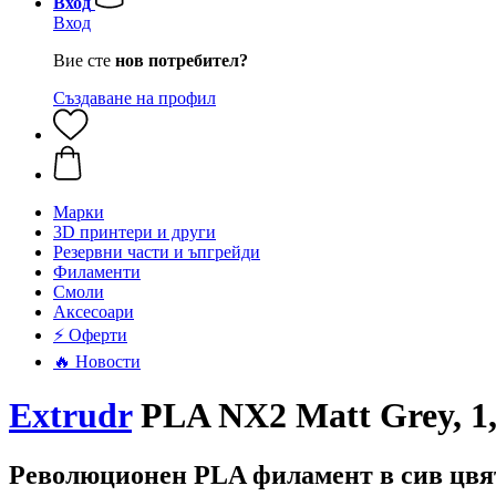
Вход
Вход
Вие сте
нов потребител?
Създаване на профил
Mарки
3D принтери и други
Резервни части и ъпгрейди
Филаменти
Смоли
Аксесоари
⚡ Оферти
🔥 Новости
Extrudr
PLA NX2 Matt Grey, 1,7
Революционен PLA филамент в сив цвя