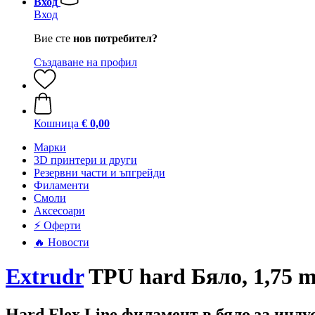
Вход
Вход
Вие сте
нов потребител?
Създаване на профил
Кошница
€ 0,00
Mарки
3D принтери и други
Резервни части и ъпгрейди
Филаменти
Смоли
Аксесоари
⚡ Оферти
🔥 Новости
Extrudr
TPU hard Бяло, 1,75 m
Hard Flex Line филамент в бяло за инд