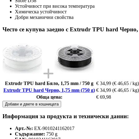
Shore D58
Устойчивост при висока температура
Химическа устойчивост
Добри механични свойства
Често се купува заедно с Extrudr TPU hard Черно,
Extrudr TPU hard Бяло, 1,75 mm / 750 g
€ 34,99
(€ 46,65 / kg)
Extrudr TPU hard Черно, 1,75 mm (750 g)
€ 34,99
(€ 46,65 / kg)
Обща цена:
€ 69,98
Добави и двете в кошницата
Информация за продукта и технически данни:
Арт.-№:
EX-9010241162017
Съдържание:
750 g