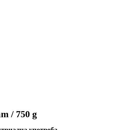
m / 750 g
устриална употреба