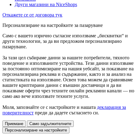
Други магазини на NiceShops
Откажете се от договора тук
Персонализиране на настройките за пазаруване
Само с вашето изрично съгласие използваме „бисквитки“ и
други технологии, за да ви предложим персонализирано
пазаруване.
За тази цел събираме данни за нашите потребители, тяхното
поведение и използваните устройства. Тези данни използваме
за постоянно оптимизиране на нашия уебсайт, за показване на
персонализирана реклама и съдържание, както и за анализ на
статистиката на използване. Освен това можем да сравняваме
вашите криптирани данни с външни доставчици и да ви
показваме оферти чрез техните онлайн рекламни канали — но
само ако вече използвате техните услуги.
Моля, запознайте се с настройките и нашата
декларация за
поверителност
преди да дадете съгласието си.
Приемане
Само задължителните
Персонализиране на настройките