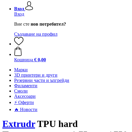
Вход
Вход
Вие сте
нов потребител?
Създаване на профил
Кошница
€ 0,00
Mарки
3D принтери и други
Резервни части и ъпгрейди
Филаменти
Смоли
Аксесоари
⚡ Оферти
🔥 Новости
Extrudr
TPU hard