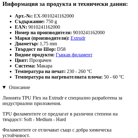
Информация за продукта и технически данни:
Арт.-№:
EX-9010241162000
Съдържание:
750 g
EAN:
9010241162000
Номер на производителя:
9010241162000
Марки (производители):
Extrudr
Диаметър:
1,75 mm
Твърдост по Шор:
D58
Видове продукти:
Гъвкав филамент
Цвят:
Прозрачен
Система:
Макара
Температура на печат:
230 - 260 °C
Температура на нагревателната плоча:
50 - 60 °C
Описание
Линията TPU Flex на Extrudr е специално разработена за
индустриални приложения.
TPU филаментите се предлагат в различни степени на
твърдост: Soft - Medium - Hard
Филаментите се отличават също с добра химическа
устойчивост.