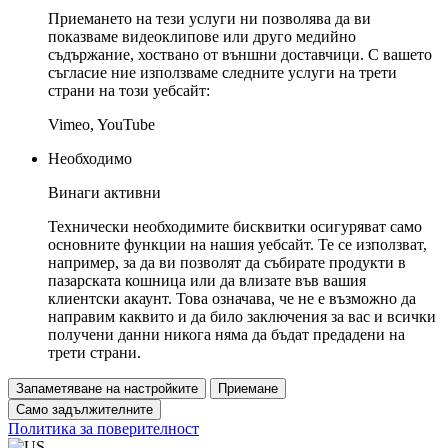
Приемането на тези услуги ни позволява да ви
показваме видеоклипове или друго медийно
съдържание, хоствано от външни доставчици. С вашето
съгласие ние използваме следните услуги на трети
страни на този уебсайт:
Vimeo, YouTube
Необходимо
Винаги активни
Технически необходимите бисквитки осигуряват само
основните функции на нашия уебсайт. Те се използват,
например, за да ви позволят да събирате продукти в
пазарската кошница или да влизате във вашия
клиентски акаунт. Това означава, че не е възможно да
направим каквито и да било заключения за вас и всички
получени данни никога няма да бъдат предадени на
трети страни.
Запаметяване на настройките
Приемане
Само задължителните
Политика за поверителност