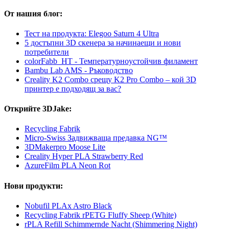
От нашия блог:
Тест на продукта: Elegoo Saturn 4 Ultra
5 достъпни 3D скенера за начинаещи и нови
потребители
colorFabb_HT - Температурнoустойчив филамент
Bambu Lab AMS - Ръководство
Creality K2 Combo срещу K2 Pro Combo – кой 3D
принтер е подходящ за вас?
Открийте 3DJake:
Recycling Fabrik
Micro-Swiss Задвижваща предавка NG™
3DMakerpro Moose Lite
Creality Hyper PLA Strawberry Red
AzureFilm PLA Neon Rot
Нови продукти:
Nobufil PLAx Astro Black
Recycling Fabrik rPETG Fluffy Sheep (White)
rPLA Refill Schimmernde Nacht (Shimmering Night)