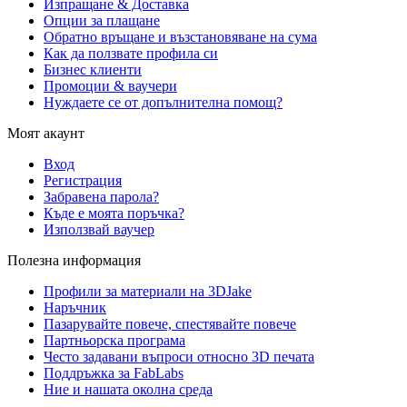
Изпращане & Доставка
Опции за плащане
Обратно връщане и възстановяване на сума
Как да ползвате профила си
Бизнес клиенти
Промоции & ваучери
Нуждаете се от допълнителна помощ?
Моят акаунт
Вход
Регистрация
Забравена парола?
Къде е моята поръчка?
Използвай ваучер
Полезна информация
Профили за материали на 3DJake
Наръчник
Пазарувайте повече, спестявайте повече
Партньорска програма
Често задавани въпроси относно 3D печата
Поддръжка за FabLabs
Ние и нашата околна среда