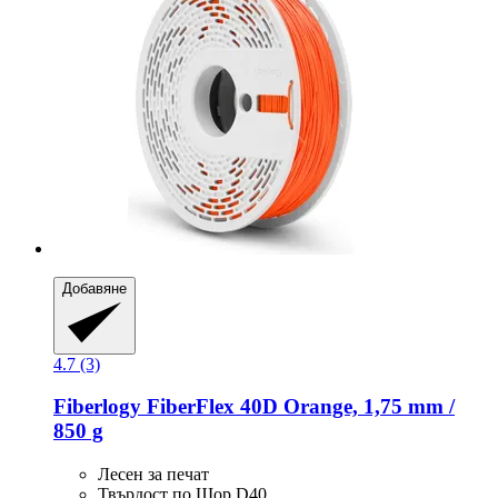
Добавяне
4.7 (3)
Fiberlogy
FiberFlex 40D Orange, 1,75 mm /
850 g
Лесен за печат
Твърдост по Шор D40