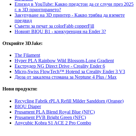
Епизод в YouTube: Какво предстои да се случи през 2025
г. в 3D принтирането?
Закупуване на 3D принтер - Какво трябва да вземете
предвид
Съвети за печат за colorFabb copperFill
Новият BIQU B1 - конкуренция на Ender 3?
Открийте 3DJake:
The Filament
Hyper PLA Rainbow Wild Blossom-Long Gradient
Екструдер NG Direct Drive - Creality Ender 6
Micro-Swiss FlowTech™ Hotend за Creality Ender 3 V3
Дюза от закалена стомана за Neptune 4 Plus / Max
Нови продукти:
Recycling Fabrik rPLA Refill Milder Sanddorn (Orange)
BIQU Diaper
Prusament PLA Blend Royal Blue (NFC)
Prusament PVB Bright Green (NFC)
Anycubic Kobra S1 ACE 2 Pro Combo