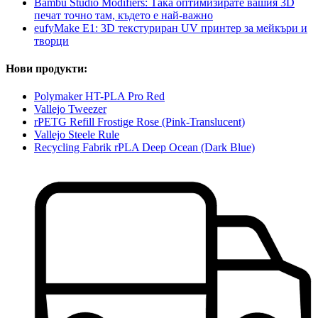
Bambu Studio Modifiers: Така оптимизирате вашия 3D
печат точно там, където е най-важно
eufyMake E1: 3D текстуриран UV принтер за мейкъри и
творци
Нови продукти:
Polymaker HT-PLA Pro Red
Vallejo Tweezer
rPETG Refill Frostige Rose (Pink-Translucent)
Vallejo Steele Rule
Recycling Fabrik rPLA Deep Ocean (Dark Blue)