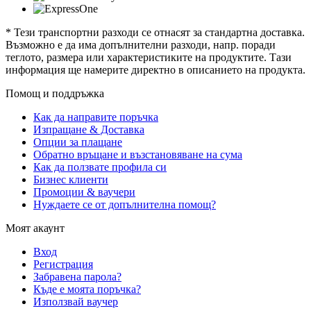
* Тези транспортни разходи се отнасят за стандартна доставка.
Възможно е да има допълнителни разходи, напр. поради
теглото, размера или характеристиките на продуктите. Тази
информация ще намерите директно в описанието на продукта.
Помощ и поддръжка
Как да направите поръчка
Изпращане & Доставка
Опции за плащане
Обратно връщане и възстановяване на сума
Как да ползвате профила си
Бизнес клиенти
Промоции & ваучери
Нуждаете се от допълнителна помощ?
Моят акаунт
Вход
Регистрация
Забравена парола?
Къде е моята поръчка?
Използвай ваучер