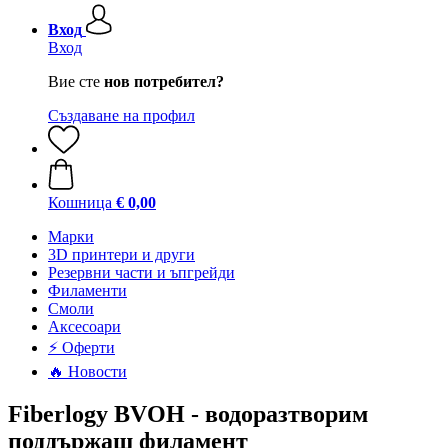
Вход
Вход
Вие сте
нов потребител?
Създаване на профил
Кошница
€ 0,00
Mарки
3D принтери и други
Резервни части и ъпгрейди
Филаменти
Смоли
Аксесоари
⚡ Оферти
🔥 Новости
Fiberlogy BVOH - водоразтворим
поддържащ филамент