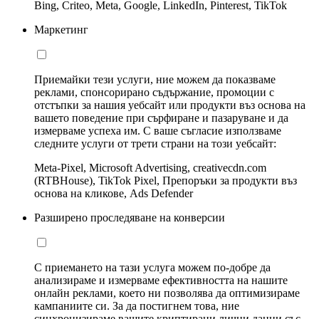
Bing, Criteo, Meta, Google, LinkedIn, Pinterest, TikTok
Маркетинг
Приемайки тези услуги, ние можем да показваме
реклами, спонсорирано съдържание, промоции с
отстъпки за нашия уебсайт или продукти въз основа на
вашето поведение при сърфиране и пазаруване и да
измерваме успеха им. С ваше съгласие използваме
следните услуги от трети страни на този уебсайт:
Meta-Pixel, Microsoft Advertising, creativecdn.com
(RTBHouse), TikTok Pixel, Препоръки за продукти въз
основа на кликове, Ads Defender
Разширено проследяване на конверсии
С приемането на тази услуга можем по-добре да
анализираме и измерваме ефективността на нашите
онлайн реклами, което ни позволява да оптимизираме
кампаниите си. За да постигнем това, ние
синхронизираме вашите криптирани лични данни със