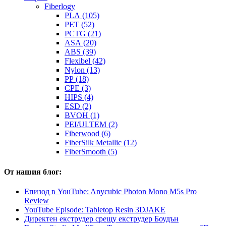
Fiberlogy
PLA (105)
PET (52)
PCTG (21)
ASA (20)
ABS (39)
Flexibel (42)
Nylon (13)
PP (18)
CPE (3)
HIPS (4)
ESD (2)
BVOH (1)
PEI/ULTEM (2)
Fiberwood (6)
FiberSilk Metallic (12)
FiberSmooth (5)
От нашия блог:
Епизод в YouTube: Anycubic Photon Mono M5s Pro
Review
YouTube Episode: Tabletop Resin 3DJAKE
Директен екструдер срещу екструдер Боудън