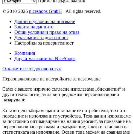
Промени държава/език
© 2010-2026
niceshops GmbH
- All rights reserved.
Данни и условия на ползване
Защита на данните
Общи условия и право на отказ
Декларация за достъпност
Настройки за поверителност
Компания
Други магазини на NiceShops
Откажете се от договора тук
Персонализиране на настройките за пазаруване
Само с вашето изрично съгласие използваме „бисквитки“ и
други технологии, за да ви предложим персонализирано
пазаруване.
За тази цел събираме данни за нашите потребители, тяхното
поведение и използваните устройства. Тези данни използваме
за постоянно оптимизиране на нашия уебсайт, за показване на
персонализирана реклама и съдържание, както и за анализ на
статистиката на използване. Освен това можем да сравняваме