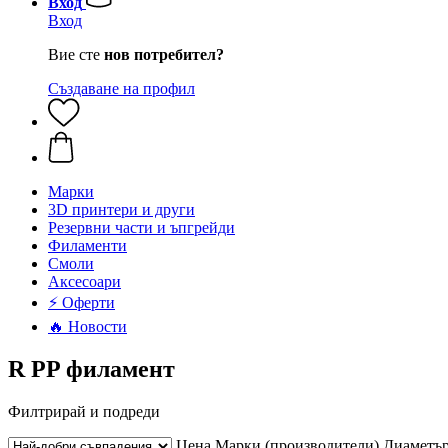
Вход
Вход
Вие сте
нов потребител?
Създаване на профил
Mарки
3D принтери и други
Резервни части и ъпгрейди
Филаменти
Смоли
Аксесоари
⚡ Оферти
🔥 Новости
R PP филамент
Филтрирай и подреди
Цена
Марки (производители)
Диаметъ