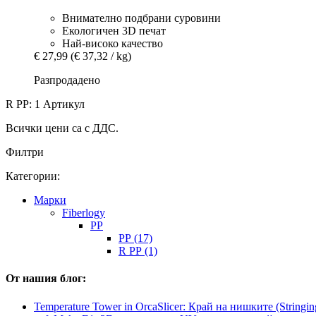
Внимателно подбрани суровини
Екологичен 3D печат
Най-високо качество
€ 27,99
(€ 37,32 / kg)
Разпродадено
R PP: 1 Артикул
Всички цени са с ДДС.
Филтри
Категории:
Mарки
Fiberlogy
PP
PP (17)
R PP (1)
От нашия блог:
Temperature Tower in OrcaSlicer: Край на нишките (Stringi