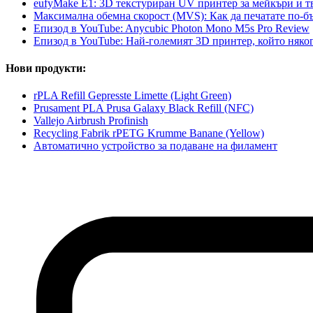
eufyMake E1: 3D текстуриран UV принтер за мейкъри и 
Максимална обемна скорост (MVS): Как да печатате по-бър
Епизод в YouTube: Anycubic Photon Mono M5s Pro Review
Епизод в YouTube: Най-големият 3D принтер, който няког
Нови продукти:
rPLA Refill Gepresste Limette (Light Green)
Prusament PLA Prusa Galaxy Black Refill (NFC)
Vallejo Airbrush Profinish
Recycling Fabrik rPETG Krumme Banane (Yellow)
Автоматично устройство за подаване на филамент