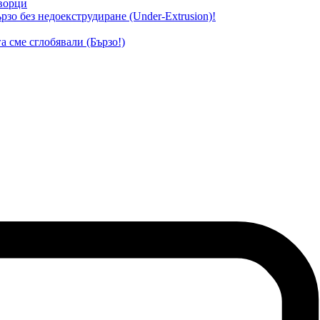
творци
зо без недоекструдиране (Under-Extrusion)!
а сме сглобявали (Бързо!)